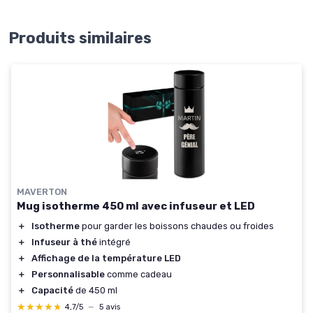
Produits similaires
MAVERTON
Mug isotherme 450 ml avec infuseur et LED
＋
Isotherme
pour garder les boissons chaudes ou froides
＋
Infuseur à thé
intégré
＋
Affichage de la température LED
＋
Personnalisable
comme cadeau
＋
Capacité
de 450 ml
★★★★★
★★★★★
4,7/5
—
5 avis