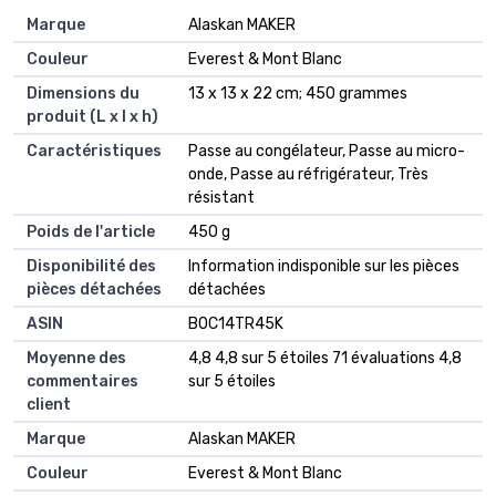
Marque
‎Alaskan MAKER
Couleur
‎Everest & Mont Blanc
Dimensions du
‎13 x 13 x 22 cm; 450 grammes
produit (L x l x h)
Caractéristiques
‎Passe au congélateur, Passe au micro-
onde, Passe au réfrigérateur, Très
résistant
Poids de l'article
‎450 g
Disponibilité des
‎Information indisponible sur les pièces
pièces détachées
détachées
ASIN
B0C14TR45K
Moyenne des
4,8 4,8 sur 5 étoiles 71 évaluations 4,8
commentaires
sur 5 étoiles
client
Marque
Alaskan MAKER
Couleur
Everest & Mont Blanc