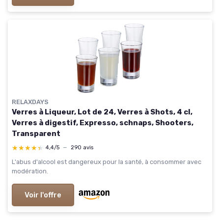
RELAXDAYS
Verres à Liqueur, Lot de 24, Verres à Shots, 4 cl,
Verres à digestif, Expresso, schnaps, Shooters,
Transparent
★★★★★
★★★★★
4,4/5
—
290 avis
L'abus d'alcool est dangereux pour la santé, à consommer avec
modération.
Voir l'offre