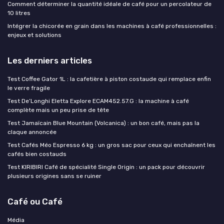
Comment déterminer la quantité idéale de café pour un percolateur de
10 litres
Intégrer la chicorée en grain dans les machines à café professionnelles :
enjeux et solutions
Les derniers articles
Test Coffee Gator 1L : la cafetière à piston costaude qui remplace enfin
le verre fragile
Test De’Longhi Eletta Explore ECAM452.57.G : la machine à café
complète mais un peu prise de tête
Test Jamaïcain Blue Mountain (Volcanica) : un bon café, mais pas la
claque annoncée
Test Cafés Méo Espresso 6 kg : un gros sac pour ceux qui enchaînent les
cafés bien costauds
Test KIRIBIRI Café de spécialité Single Origin : un pack pour découvrir
plusieurs origines sans se ruiner
Café ou Café
Média