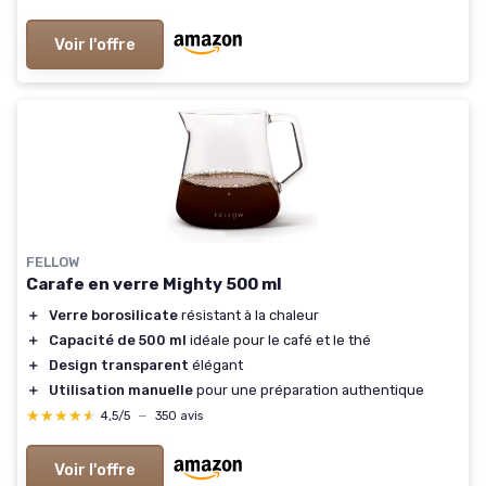
Voir l'offre
FELLOW
Carafe en verre Mighty 500 ml
＋
Verre borosilicate
résistant à la chaleur
＋
Capacité de 500 ml
idéale pour le café et le thé
＋
Design transparent
élégant
＋
Utilisation manuelle
pour une préparation authentique
★★★★★
★★★★★
4,5/5
—
350 avis
Voir l'offre