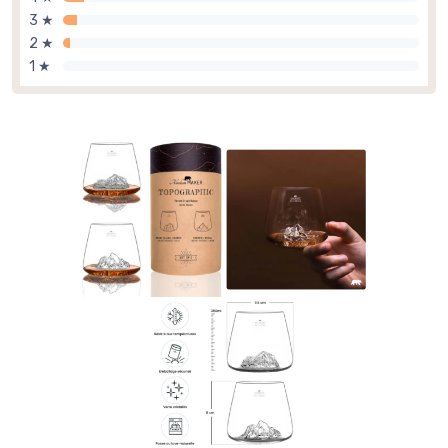
3 ★
2 ★
1 ★