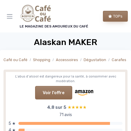
Panneau de gestion des cookies
TOPs
LE MAGAZINE DES AMOUREUX DU CAFÉ
Alaskan MAKER
Café ou Café
Shopping
Accessoires
Dégustation
Carafes à 
L’abus d’alcool est dangereux pour la santé, à consommer avec
modération.
Voir l'offre
4,8 sur 5
★★★★★
★★★★★
71 avis
5 ★
4 ★