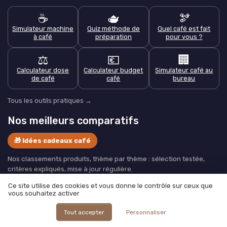
☕
🫖
🫘
Simulateur machine
Quiz méthode de
Quel café est fait
à café
préparation
pour vous ?
⚖️
💶
🏢
Calculateur dose
Calculateur budget
Simulateur café au
de café
café
bureau
Tous les outils pratiques →
Nos meilleurs comparatifs
🎁 Idées cadeaux café
Nos classements produits, thème par thème : sélection testée,
critères expliqués, mise à jour régulière.
Café
Machines à café
Ce site utilise des cookies et vous donne le contrôle sur ceux que
vous souhaitez activer
Comparatif : Capsules et
Notre TOP Machines à espresso
dosettes
automatiques
Tout accepter
Personnaliser
Notre TOP Café en grains
Notre sélection : Cafetière filtre