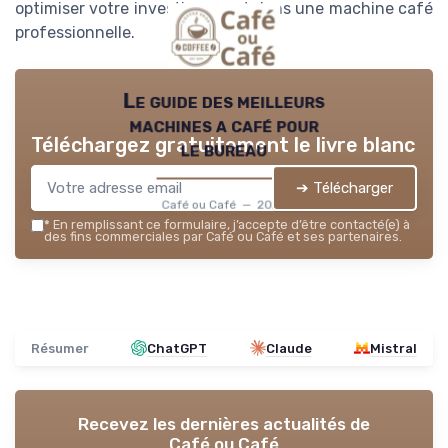
optimiser votre investissement dans une machine café
professionnelle.
Le guide des meilleurs
machines a café pour
Téléchargez gratuitement le livre blanc
le bureau
➔ Télécharger
Café ou Café — 2026
*
En remplissant ce formulaire, j’accepte d’être contacté(e) à
des fins commerciales par Café ou Café et ses partenaires.
Résumer
ChatGPT
Claude
Mistral
Recevez les dernières actualités de
Café ou Café