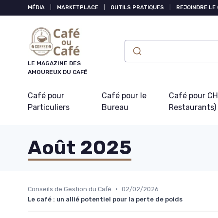
Panneau de gestion des cookies
MÉDIA
|
MARKETPLACE
|
OUTILS PRATIQUES
|
REJOINDRE LE
LE MAGAZINE DES
AMOUREUX DU CAFÉ
Café pour
Café pour le
Café pour CHR
Particuliers
Bureau
Restaurants)
Août 2025
•
Conseils de Gestion du Café
02/02/2026
Le café : un allié potentiel pour la perte de poids