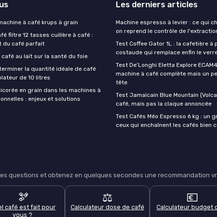
lus
Les derniers articles
 machine à café krups à grain
Machine espresso à levier : ce qui 
on reprend le contrôle de l'extractio
é filtre 12 tasses cuillère à café :
t du café parfait
Test Coffee Gator 1L : la cafetière à 
costaude qui remplace enfin le verre
 café au lait sur la santé du foie
Test De’Longhi Eletta Explore ECAM45
rminer la quantité idéale de café
machine à café complète mais un pe
lateur de 10 litres
tête
hicorée en grain dans les machines à
Test Jamaïcain Blue Mountain (Volcan
onnelles : enjeux et solutions
café, mais pas la claque annoncée
Test Cafés Méo Espresso 6 kg : un g
ceux qui enchaînent les cafés bien 
lques questions et obtenez en quelques secondes une recommandation vra
🫘
⚖️
💶
l café est fait pour
Calculateur dose de café
Calculateur budget 
vous ?