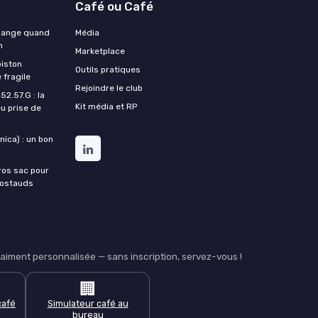
Café ou Café
change quand
Média
n
Marketplace
piston
Outils pratiques
 fragile
Rejoindre le club
2.57.G : la
Kit média et RP
u prise de
ica) : un bon
ros sac pour
costauds
iment personnalisée — sans inscription, servez-vous !
🏢
café
Simulateur café au
bureau