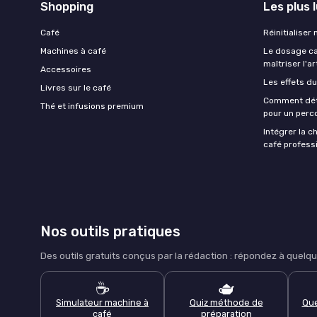
Shopping
Les plus 
Café
Réinitialiser
Machines à café
Le dosage caf
maîtriser l'ar
Accessoires
Les effets du
Livres sur le café
Comment déte
Thé et infusions premium
pour un perco
Intégrer la c
café professi
Nos outils pratiques
Des outils gratuits conçus par la rédaction : répondez à que
☕
🫖
Simulateur machine à
Quiz méthode de
Que
café
préparation