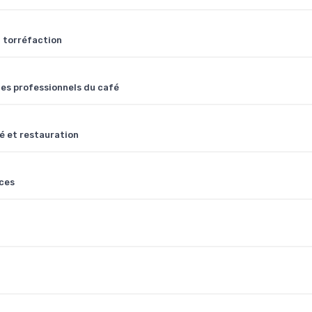
a torréfaction
 les professionnels du café
fé et restauration
rces