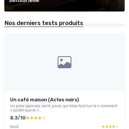
sensorielle
Nos derniers tests produits
Un café maison (Actes noirs)
Un polar japonais carré, posé, qui mise tout sur le « comment
» plutôt que le «...
8.3/10
★★★★★
★★★★★
Gout
★★★★★
★★★★★