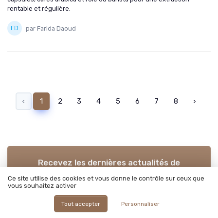
rentable et régulière.
par Farida Daoud
‹
1
2
3
4
5
6
7
8
›
Recevez les dernières actualités de
Café ou Café
Ce site utilise des cookies et vous donne le contrôle sur ceux que
vous souhaitez activer
➔ Je m'inscris
Tout accepter
Personnaliser
*
En remplissant ce formulaire, j’accepte d’être contacté(e) à