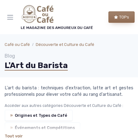
Panneau de gestion des cookies
×
TOPs
LE CLUB CAFÉ OU CAFÉ
LE MAGAZINE DES AMOUREUX DU CAFÉ
Rejoignez le club des
amoureux du café !
Café ou Café
Découverte et Culture du Café
Blog
Chaque semaine, nos meilleures sélections de
L'Art du Barista
machines et de cafés, les bons plans repérés par
la rédaction et les conseils qui changent vraiment
le goût de votre tasse.
L'art du barista : techniques d'extraction, latte art et gestes
professionnels pour élever votre café au rang d'artisanat.
Bons plans
Guides d'achat
Accéder aux autres catégories Découverte et Culture du Café :
Conseils barista
Avant-première
»
Origines et Types de Café
»
Événements et Compétitions
Tout voir