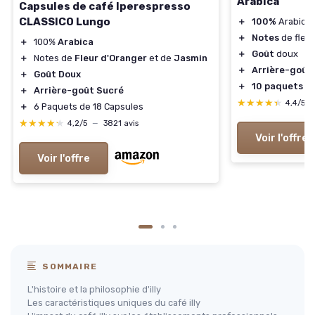
Arabica
Capsules de café Iperespresso
CLASSICO Lungo
＋
100%
Arabica
＋
Notes
de fleur
＋
100%
Arabica
＋
Goût
doux
＋
Notes de
Fleur d'Oranger
et de
Jasmin
＋
Arrière-goût
＋
Goût Doux
＋
10 paquets
de
＋
Arrière-goût Sucré
★★★★★
★★★★★
4,4/5
＋
6 Paquets de 18 Capsules
★★★★★
★★★★★
4,2/5
—
3821 avis
Voir l'offre
Voir l'offre
SOMMAIRE
L'histoire et la philosophie d'illy
Les caractéristiques uniques du café illy