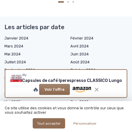
Les articles par date
Janvier 2024
Février 2024
Mars 2024
Avril 2024
Mai 2024
Juin 2024
Juillet 2024
Août 2024
Septembre 2024
Octobre 2024
illy
Novembre 2024
Décembre 2024
Capsules de café Iperespresso CLASSICO Lungo
Janvier 2025
Février 2025
🔥
Voir l'offre
Mars 2025
Avril 2025
Mai 2025
Juin 2025
Ce site utilise des cookies et vous donne le contrôle sur ceux que
Juillet 2025
Août 2025
vous souhaitez activer
Septembre 2025
Octobre 2025
Tout accepter
Personnaliser
Novembre 2025
Décembre 2025