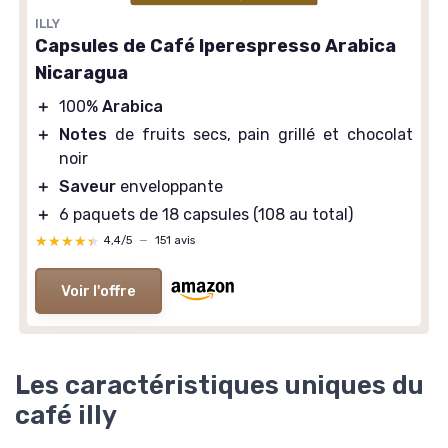
ILLY
Capsules de Café Iperespresso Arabica
Nicaragua
＋
100%
Arabica
＋
Notes
de fruits secs, pain grillé et chocolat
noir
＋
Saveur
enveloppante
＋
6 paquets de 18 capsules (108 au total)
★★★★★
★★★★★
4,4/5
—
151 avis
Voir l'offre
Les caractéristiques uniques du
café illy