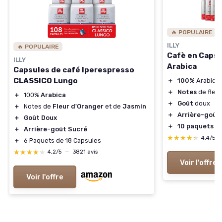
🔥 POPULAIRE
ILLY
🔥 POPULAIRE
Cafè en Caps
ILLY
Arabica
Capsules de café Iperespresso
CLASSICO Lungo
＋
100%
Arabica
＋
Notes
de fleur
＋
100%
Arabica
＋
Goût
doux
＋
Notes de
Fleur d'Oranger
et de
Jasmin
＋
Arrière-goût
＋
Goût Doux
＋
10 paquets
de
＋
Arrière-goût Sucré
★★★★★
★★★★★
4,4/5
＋
6 Paquets de 18 Capsules
★★★★★
★★★★★
4,2/5
—
3821 avis
Voir l'offre
Voir l'offre