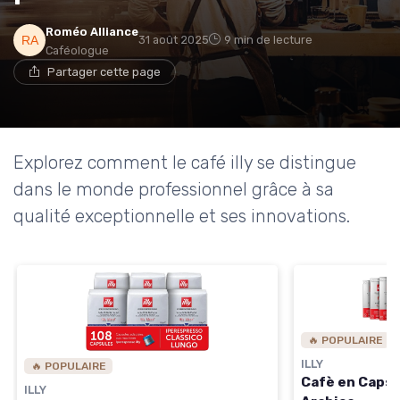
→ Je rejoins le club
Roméo Alliance
31 août 2025
9 min de lecture
Caféologue
Partager cette page
* En rejoignant le club, j'accepte de recevoir les emails
de Café ou Café et les offres de ses partenaires.
Non merci, peut-être plus tard
Explorez comment le café illy se distingue
dans le monde professionnel grâce à sa
qualité exceptionnelle et ses innovations.
🔥 POPULAIRE
ILLY
🔥 POPULAIRE
Cafè en Caps
ILLY