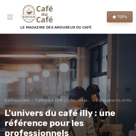
Panneau de gestion des cookies
×
TOPs
LE CLUB CAFÉ OU CAFÉ
LE MAGAZINE DES AMOUREUX DU CAFÉ
Rejoignez le club des
amoureux du café !
Chaque semaine, nos meilleures sélections de
machines et de cafés, les bons plans repérés par
la rédaction et les conseils qui changent vraiment
le goût de votre tasse.
Bons plans
Guides d'achat
Café ou Café
Café pour CHR (Cafés, Hôtels, Restaurants)
Équipements et Mac
Conseils barista
Avant-première
L'univers du café illy : une
référence pour les
professionnels