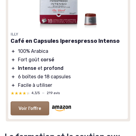
ILLY
Café en Capsules Iperespresso Intenso
＋
100% Arabica
＋
Fort goût
corsé
＋
Intense
et
profond
＋
6 boîtes de 18 capsules
＋
Facile à utiliser
★★★★★
★★★★★
4,3/5
—
219 avis
Voir l'offre