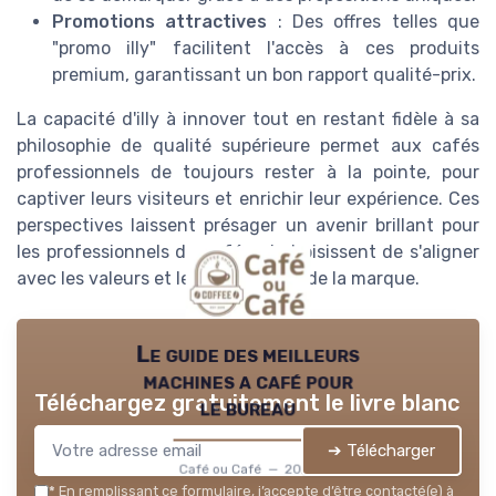
Promotions attractives
: Des offres telles que
"promo illy" facilitent l'accès à ces produits
premium, garantissant un bon rapport qualité-prix.
La capacité d'illy à innover tout en restant fidèle à sa
philosophie de qualité supérieure permet aux cafés
professionnels de toujours rester à la pointe, pour
captiver leurs visiteurs et enrichir leur expérience. Ces
perspectives laissent présager un avenir brillant pour
les professionnels du café qui choisissent de s'aligner
avec les valeurs et les innovations de la marque.
Le guide des meilleurs
machines a café pour
Téléchargez gratuitement le livre blanc
le bureau
➔ Télécharger
Café ou Café — 2026
*
En remplissant ce formulaire, j’accepte d’être contacté(e) à