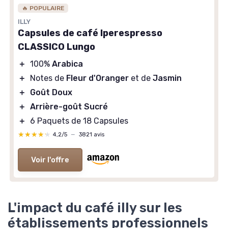
🔥 POPULAIRE
ILLY
Capsules de café Iperespresso
CLASSICO Lungo
＋
100%
Arabica
＋
Notes de
Fleur d'Oranger
et de
Jasmin
＋
Goût Doux
＋
Arrière-goût Sucré
＋
6 Paquets de 18 Capsules
★★★★★
★★★★★
4,2/5
—
3821 avis
Voir l'offre
L'impact du café illy sur les
établissements professionnels