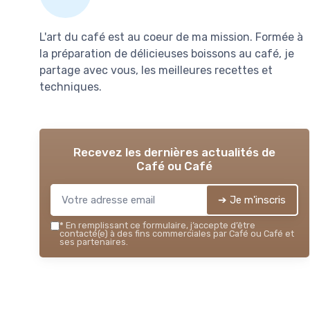
L'art du café est au coeur de ma mission. Formée à
la préparation de délicieuses boissons au café, je
partage avec vous, les meilleures recettes et
techniques.
Recevez les dernières actualités de
Café ou Café
➔ Je m'inscris
*
En remplissant ce formulaire, j’accepte d’être
contacté(e) à des fins commerciales par Café ou Café et
ses partenaires.