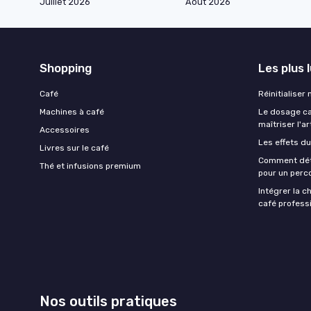
Juillet 2026
Août 2026
Shopping
Les plus 
Café
Réinitialiser
Machines à café
Le dosage caf
maîtriser l'ar
Accessoires
Les effets du
Livres sur le café
Comment déte
Thé et infusions premium
pour un perco
Intégrer la c
café professi
Nos outils pratiques