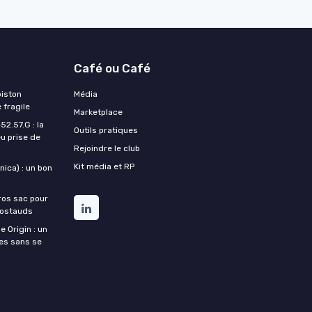
Café ou Café
piston
Média
 fragile
Marketplace
2.57.G : la
Outils pratiques
u prise de
Rejoindre le club
Kit média et RP
ica) : un bon
ros sac pour
costauds
e Origin : un
nes sans se