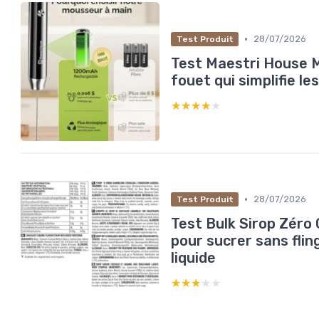
•
28/07/2026
Test Produit
Test Maestri House Mo
fouet qui simplifie l
★★★★★
★★★★★
•
28/07/2026
Test Produit
Test Bulk Sirop Zéro 
pour sucrer sans fling
liquide
★★★★★
★★★★★