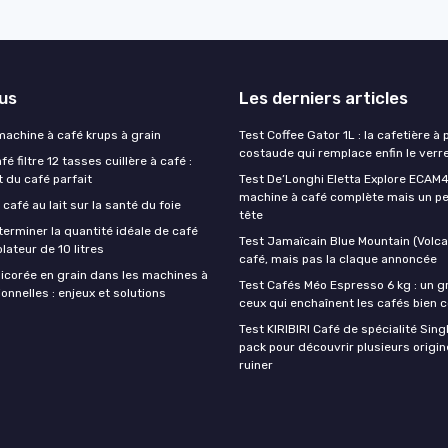
lus
Les derniers articles
 machine à café krups à grain
Test Coffee Gator 1L : la cafetière à 
costaude qui remplace enfin le verre
é filtre 12 tasses cuillère à café :
t du café parfait
Test De’Longhi Eletta Explore ECAM45
machine à café complète mais un pe
 café au lait sur la santé du foie
tête
rminer la quantité idéale de café
Test Jamaïcain Blue Mountain (Volcan
lateur de 10 litres
café, mais pas la claque annoncée
hicorée en grain dans les machines à
Test Cafés Méo Espresso 6 kg : un g
onnelles : enjeux et solutions
ceux qui enchaînent les cafés bien 
Test KIRIBIRI Café de spécialité Singl
pack pour découvrir plusieurs origi
ruiner