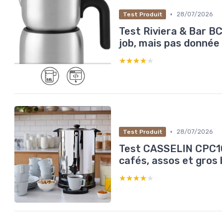
•
28/07/2026
Test Produit
Test Riviera & Bar BCL
job, mais pas donnée
★★★★★
★★★★★
•
28/07/2026
Test Produit
Test CASSELIN CPC10
cafés, assos et gros
★★★★★
★★★★★