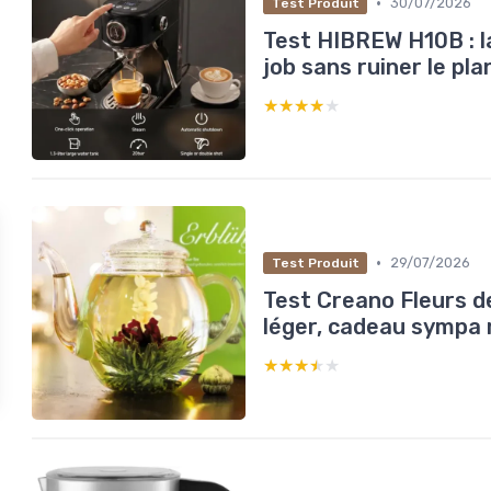
•
30/07/2026
Test Produit
Test HIBREW H10B : la
job sans ruiner le pla
★★★★★
★★★★★
•
29/07/2026
Test Produit
Test Creano Fleurs de 
léger, cadeau sympa 
★★★★★
★★★★★