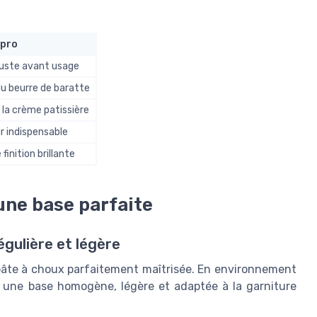
 pro
juste avant usage
 du beurre de baratte
 la crème patissière
r indispensable
finition brillante
 une base parfaite
égulière et légère
 pâte à choux parfaitement maîtrisée. En environnement
r une base homogène, légère et adaptée à la garniture