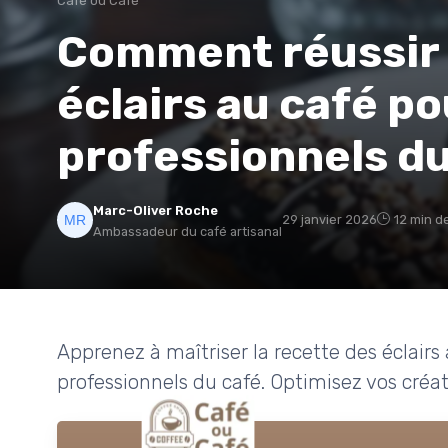
Café ou Café
Comment réussir 
éclairs au café po
professionnels du
Marc-Oliver Roche
29 janvier 2026
12 min d
Ambassadeur du café artisanal
Apprenez à maîtriser la recette des éclairs
professionnels du café. Optimisez vos créat