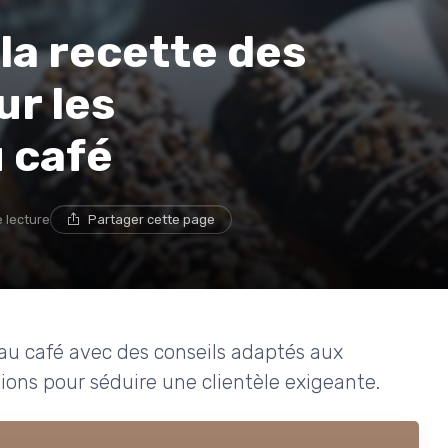
la recette des
ur les
 café
e lecture
Partager cette page
 au café avec des conseils adaptés aux
ions pour séduire une clientèle exigeante.