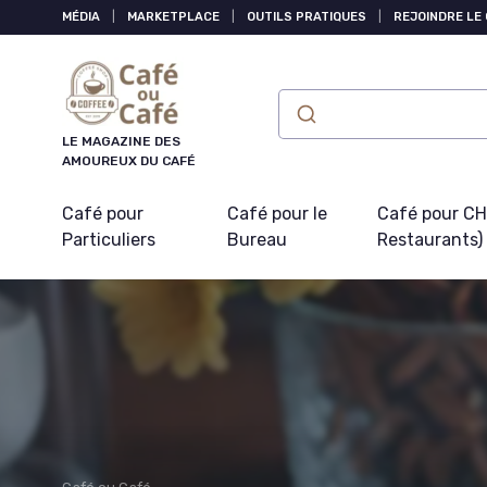
Panneau de gestion des cookies
MÉDIA
|
MARKETPLACE
|
OUTILS PRATIQUES
|
REJOINDRE LE
LE MAGAZINE DES
AMOUREUX DU CAFÉ
Café pour
Café pour le
Café pour CHR
Particuliers
Bureau
Restaurants)