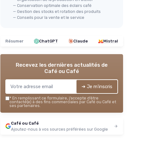
— Conservation optimale des éclairs café
— Gestion des stocks et rotation des produits
— Conseils pour la vente et le service
Résumer
ChatGPT
Claude
Mistral
Recevez les dernières actualités de
Café ou Café
➔ Je m'inscris
*
En remplissant ce formulaire, j’accepte d’être
contacté(e) à des fins commerciales par Café ou Café et
ses partenaires.
Café ou Café
Ajoutez-nous à vos sources préférées sur Google