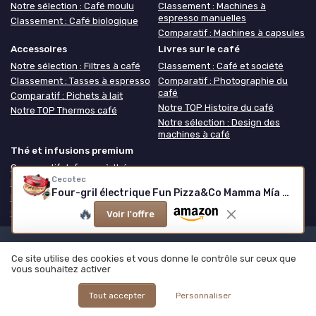
Notre sélection : Café moulu
Classement : Machines à
espresso manuelles
Classement : Café biologique
Comparatif : Machines à capsules
Accessoires
Livres sur le café
Notre sélection : Filtres à café
Classement : Café et société
Classement : Tasses à espresso
Comparatif : Photographie du
café
Comparatif : Pichets à lait
Notre TOP Histoire du café
Notre TOP Thermos café
Notre sélection : Design des
machines à café
Thé et infusions premium
Comparatif : Infuseur à thé
Cecotec
Notre TOP Thé grand cru
Four-gril électrique Fun Pizza&Co Mamma Mía Vista
Notre sélection : Théière
🔥
Classement : Coffret thé
Voir l'offre
Mentions légales
Politique de confidentialité
Grande
Ce site utilise des cookies et vous donne le contrôle sur ceux que
Enquête 2025 sur les cafés
Notre méthodologie
À propos de
vous souhaitez activer
Café ou Café
© Café ou Café 2026
Tout accepter
Personnaliser