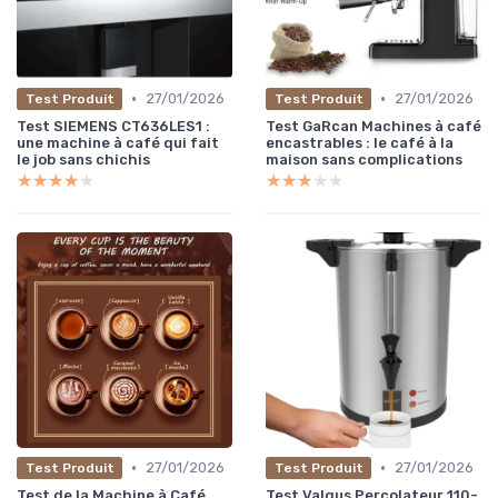
•
•
27/01/2026
27/01/2026
Test Produit
Test Produit
Test SIEMENS CT636LES1 :
Test GaRcan Machines à café
une machine à café qui fait
encastrables : le café à la
le job sans chichis
maison sans complications
★★★★★
★★★★★
★★★★★
★★★★★
•
•
27/01/2026
27/01/2026
Test Produit
Test Produit
Test de la Machine à Café
Test Valgus Percolateur 110-