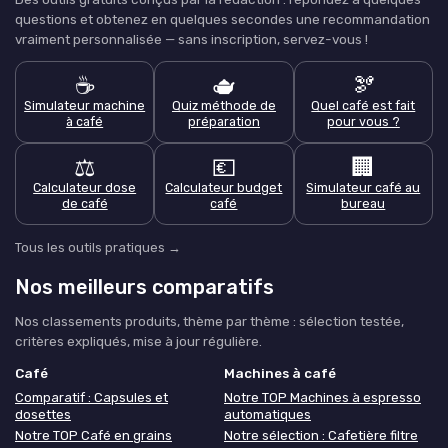
questions et obtenez en quelques secondes une recommandation
vraiment personnalisée — sans inscription, servez-vous !
☕
🫖
🫘
Simulateur machine
Quiz méthode de
Quel café est fait
à café
préparation
pour vous ?
⚖️
💶
🏢
Calculateur dose
Calculateur budget
Simulateur café au
de café
café
bureau
Tous les outils pratiques →
Nos meilleurs comparatifs
Nos classements produits, thème par thème : sélection testée,
critères expliqués, mise à jour régulière.
Café
Machines à café
Comparatif : Capsules et
Notre TOP Machines à espresso
dosettes
automatiques
Notre TOP Café en grains
Notre sélection : Cafetière filtre