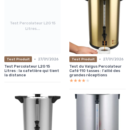
Test Percolateur L2G 15
Litres...
•
•
27/01/2026
27/01/2026
Test Produit
Test Produit
Test Percolateur L2G 15
Test du Valgus Percolateur
Litres : la cafetière qui tient
Café 110 tasses : l'allié des
la distance
grandes réceptions
★★★★★
★★★★★