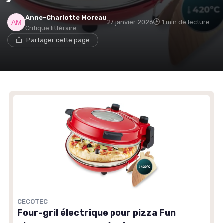
→ Je rejoins le club
Anne-Charlotte Moreau
27 janvier 2026
1 min de lecture
Critique littéraire
Partager cette page
* En rejoignant le club, j'accepte de recevoir les emails
de Café ou Café et les offres de ses partenaires.
Non merci, peut-être plus tard
CECOTEC
Four-gril électrique pour pizza Fun