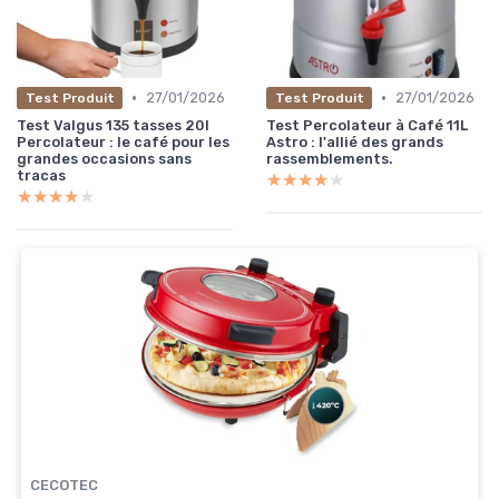
•
•
27/01/2026
27/01/2026
Test Produit
Test Produit
Test Valgus 135 tasses 20l
Test Percolateur à Café 11L
Percolateur : le café pour les
Astro : l'allié des grands
grandes occasions sans
rassemblements.
tracas
★★★★★
★★★★★
★★★★★
★★★★★
CECOTEC