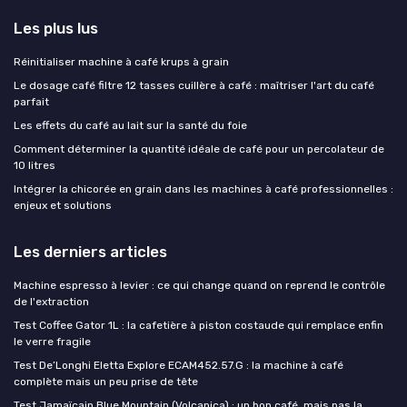
Les plus lus
Réinitialiser machine à café krups à grain
Le dosage café filtre 12 tasses cuillère à café : maîtriser l'art du café
parfait
Les effets du café au lait sur la santé du foie
Comment déterminer la quantité idéale de café pour un percolateur de
10 litres
Intégrer la chicorée en grain dans les machines à café professionnelles :
enjeux et solutions
Les derniers articles
Machine espresso à levier : ce qui change quand on reprend le contrôle
de l'extraction
Test Coffee Gator 1L : la cafetière à piston costaude qui remplace enfin
le verre fragile
Test De’Longhi Eletta Explore ECAM452.57.G : la machine à café
complète mais un peu prise de tête
Test Jamaïcain Blue Mountain (Volcanica) : un bon café, mais pas la