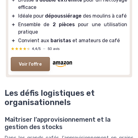
efficace
＋
Idéale pour
dépoussiérage
des moulins à café
＋
Ensemble de
2 pièces
pour une utilisation
pratique
＋
Convient aux
baristas
et amateurs de café
★★★★★
★★★★★
4,4/5
—
50 avis
Voir l'offre
Les défis logistiques et
organisationnels
Maîtriser l’approvisionnement et la
gestion des stocks
Dans les grands cafés, l’approvisionnement en grains