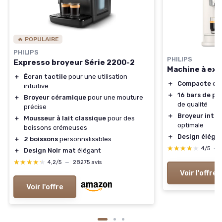
🔥 POPULAIRE
PHILIPS
PHILIPS
Expresso broyeur Série 2200-2
Machine à exp
＋
Écran tactile
pour une utilisation
＋
Compacte
et 
intuitive
＋
16 bars de pr
＋
Broyeur céramique
pour une mouture
de qualité
précise
＋
Broyeur inté
＋
Mousseur à lait classique
pour des
optimale
boissons crémeuses
＋
Design éléga
＋
2 boissons
personnalisables
★★★★★
★★★★★
4/5
—
＋
Design Noir mat
élégant
★★★★★
★★★★★
4,2/5
—
28275 avis
Voir l'offre
Voir l'offre