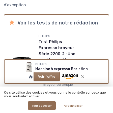
d’exception.
Voir les tests de notre rédaction
PHILIPS
Test Philips
Expresso broyeur
Série 2200-2 : Une
solution pratique
PHILIPS
pour les amateurs
Machine à expresso Baristina
★★★★★
★★★★★
de café à domicile
🔥
Voir l'offre
+
Écran tactile intuitif
Broyeur céramique
+
avec 12 niveaux de
Ce site utilise des cookies et vous donne le contrôle sur ceux que
réglage
vous souhaitez activer
Mousseur à lait facile
+
à nettoyer
Tout accepter
Personnaliser