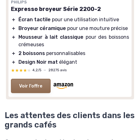
PHILIPS
Expresso broyeur Série 2200-2
＋
Écran tactile
pour une utilisation intuitive
＋
Broyeur céramique
pour une mouture précise
＋
Mousseur à lait classique
pour des boissons
crémeuses
＋
2 boissons
personnalisables
＋
Design Noir mat
élégant
★★★★★
★★★★★
4,2/5
—
28275 avis
Voir l'offre
Les attentes des clients dans les
grands cafés