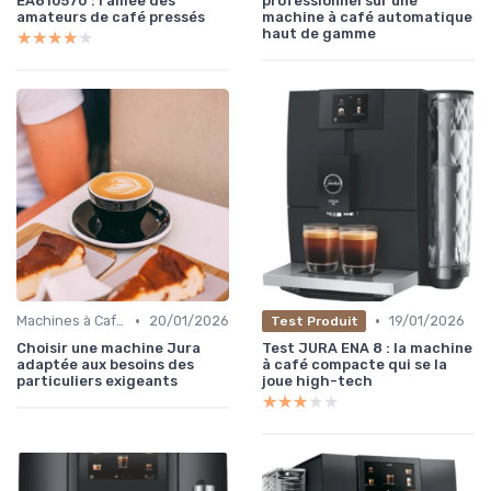
EA810570 : l'alliée des
professionnel sur une
amateurs de café pressés
machine à café automatique
haut de gamme
★★★★★
★★★★★
•
•
Machines à Café et Accessoires
20/01/2026
19/01/2026
Test Produit
Choisir une machine Jura
Test JURA ENA 8 : la machine
adaptée aux besoins des
à café compacte qui se la
particuliers exigeants
joue high-tech
★★★★★
★★★★★