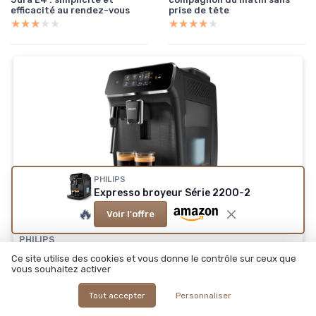
efficacité au rendez-vous
prise de tête
★★★★★
★★★★★
★★★★★
★★★★★
PHILIPS
Expresso broyeur Série 2200-2
🔥
Voir l'offre
🔥 POPULAIRE
PHILIPS
Expresso broyeur Série 2200-2 Cafés, Écran
Ce site utilise des cookies et vous donne le contrôle sur ceux que
tactile, Mousseur à lait classique, Broyeur
vous souhaitez activer
céramique, Machine à café à grain Noir mat
Tout accepter
Personnaliser
(EP2220/10) Mousseur à lait classique 2 Boissons