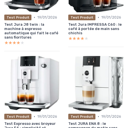
•
•
19/01/2026
19/01/2026
Test Produit
Test Produit
Test Jura J8 twin : la
Test Jura IMPRESSA C60 : le
machine à espresso
café à portée de main sans
automatique qui fait le café
chichis
sans fioritures
★★★★★
★★★★★
★★★★★
★★★★★
•
•
19/01/2026
19/01/2026
Test Produit
Test Produit
Test Expresso avec broyeur
Test JURA ENA 8 : le
Jura E4 : simplicité et
compagnon du matin sans