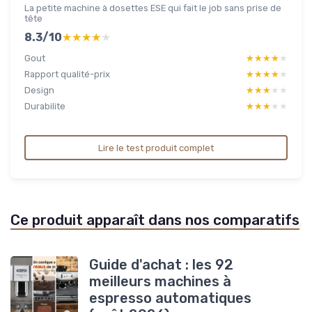
La petite machine à dosettes ESE qui fait le job sans prise de
tête
8.3/10
★★★★★
★★★★★
Gout
★★★★★
★★★★★
Rapport qualité-prix
★★★★★
★★★★★
Design
★★★★★
★★★★★
Durabilite
★★★★★
★★★★★
Lire le test produit complet
Ce produit apparaît dans nos comparatifs
Guide d'achat : les 92
meilleurs machines à
espresso automatiques