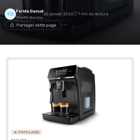
→ Je rejoins le club
Farida Daoud
20 janvier 2026
1 min de lecture
Cheffe Barista
Partager cette page
* En rejoignant le club, j'accepte de recevoir les emails
de Café ou Café et les offres de ses partenaires.
Non merci, peut-être plus tard
🔥 POPULAIRE