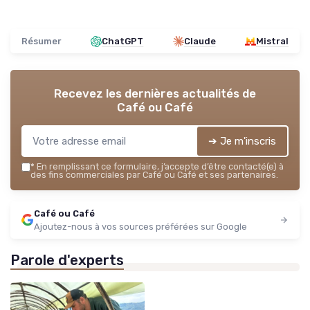
Résumer
ChatGPT
Claude
Mistral
Recevez les dernières actualités de
Café ou Café
➔ Je m'inscris
*
En remplissant ce formulaire, j’accepte d’être contacté(e) à
des fins commerciales par Café ou Café et ses partenaires.
Café ou Café
Ajoutez-nous à vos sources préférées sur Google
Parole d'experts