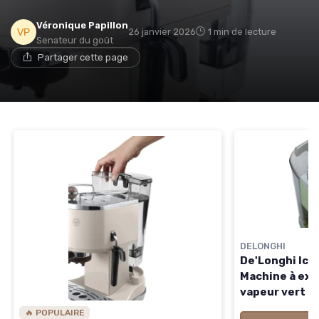
Véronique Papillon
26 janvier 2026
1 min de lecture
Senateur du goût
Partager cette page
DELONGHI
De'Longhi Ico
Machine à exp
vapeur vert
🔥 POPULAIRE