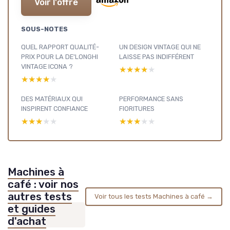
Voir l'offre
SOUS-NOTES
QUEL RAPPORT QUALITÉ-
UN DESIGN VINTAGE QUI NE
PRIX POUR LA DE'LONGHI
LAISSE PAS INDIFFÉRENT
VINTAGE ICONA ?
★★★★★
★★★★★
★★★★★
★★★★★
DES MATÉRIAUX QUI
PERFORMANCE SANS
INSPIRENT CONFIANCE
FIORITURES
★★★★★
★★★★★
★★★★★
★★★★★
Machines à
café : voir nos
autres tests
Voir tous les tests Machines à café →
et guides
d'achat