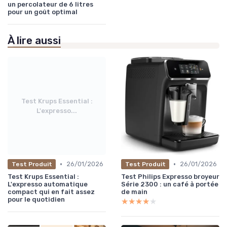
un percolateur de 6 litres
pour un goût optimal
À lire aussi
Test Krups Essential :
L'expresso...
•
•
26/01/2026
26/01/2026
Test Produit
Test Produit
Test Krups Essential :
Test Philips Expresso broyeur
L'expresso automatique
Série 2300 : un café à portée
compact qui en fait assez
de main
pour le quotidien
★★★★★
★★★★★