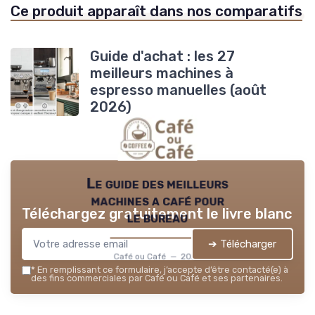
Ce produit apparaît dans nos comparatifs
Guide d'achat : les 27
meilleurs machines à
espresso manuelles (août
2026)
Le guide des meilleurs
machines a café pour
Téléchargez gratuitement le livre blanc
le bureau
➔ Télécharger
Café ou Café — 2026
*
En remplissant ce formulaire, j’accepte d’être contacté(e) à
des fins commerciales par Café ou Café et ses partenaires.