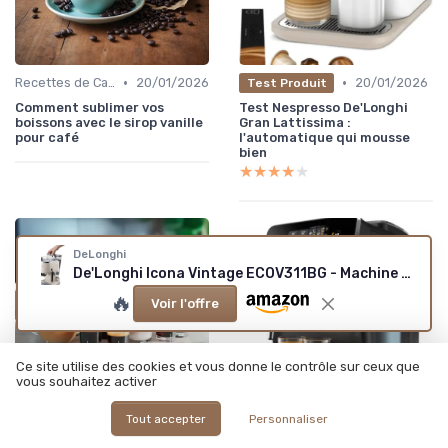
•
•
Recettes de Café Maison
20/01/2026
20/01/2026
Test Produit
Comment sublimer vos
Test Nespresso De'Longhi
boissons avec le sirop vanille
Gran Lattissima :
pour café
l'automatique qui mousse
bien
★★★★★
★★★★★
DeLonghi
De'Longhi Icona Vintage ECOV311BG - Machine espresso crème
🔥
Voir l'offre
Ce site utilise des cookies et vous donne le contrôle sur ceux que
vous souhaitez activer
Tout accepter
Personnaliser
•
•
20/01/2026
20/01/2026
Test Produit
Test Produit