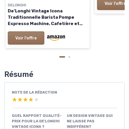
Voir l'offre
DELONGHI
De'Longhi Vintage Icona
Traditionnelle Barista Pompe
Espresso Machine, Cafetière et
Cappuccino, ECOV311BG, 1.4L,
Crème Unique
Voir l'offre
Résumé
NOTE DE LA RÉDACTION
★★★★★
★★★★★
QUEL RAPPORT QUALITÉ-
UN DESIGN VINTAGE QUI
PRIX POUR LA DE'LONGHI
NE LAISSE PAS
VINTAGE ICONA ?
INDIFFÉRENT