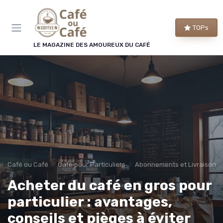
Panneau de gestion des cookies
×
TOPs
LE CLUB CAFÉ OU CAFÉ
LE MAGAZINE DES AMOUREUX DU CAFÉ
Rejoignez le club des
amoureux du café !
Chaque semaine, nos meilleures sélections de
machines et de cafés, les bons plans repérés par
la rédaction et les conseils qui changent vraiment
le goût de votre tasse.
Bons plans
Guides d'achat
Café ou Café
Café pour Particuliers
Abonnements et Livraisons 
Conseils barista
Avant-première
Acheter du café en gros pour
particulier : avantages,
conseils et pièges à éviter