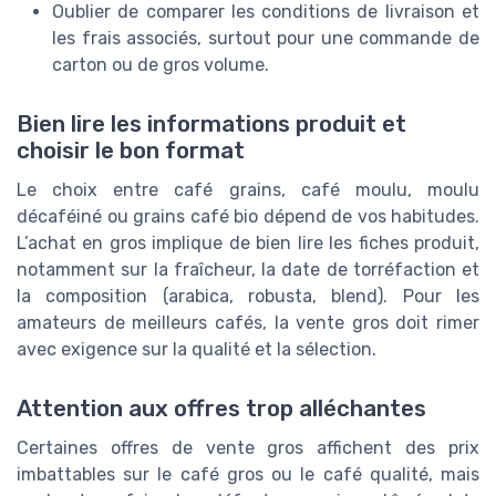
Oublier de comparer les conditions de livraison et
les frais associés, surtout pour une commande de
carton ou de gros volume.
Bien lire les informations produit et
choisir le bon format
Le choix entre café grains, café moulu, moulu
décaféiné ou grains café bio dépend de vos habitudes.
L’achat en gros implique de bien lire les fiches produit,
notamment sur la fraîcheur, la date de torréfaction et
la composition (arabica, robusta, blend). Pour les
amateurs de meilleurs cafés, la vente gros doit rimer
avec exigence sur la qualité et la sélection.
SAULA PREMIUM
Café Saula Premium Bourbon 100%
Arabica - Pack de 2x500g
Attention aux offres trop alléchantes
＋
Café
premium
Certaines offres de vente gros affichent des prix
＋
100%
Arabica
imbattables sur le café gros ou le café qualité, mais