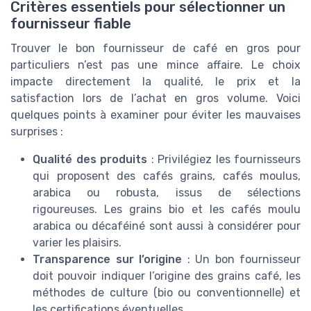
Critères essentiels pour sélectionner un
🔥 POPULAIRE
fournisseur fiable
NATURELA
Café Grains Bio Classique Arabica 1 kg
Trouver le bon fournisseur de café en gros pour
particuliers n’est pas une mince affaire. Le choix
＋
Produit
100% Arabica
impacte directement la qualité, le prix et la
＋
Torréfaction lente
pour une meilleure
satisfaction lors de l’achat en gros volume. Voici
saveur
quelques points à examiner pour éviter les mauvaises
＋
Fabriqué en
France
surprises :
＋
Gamme
Signature
Qualité des produits
: Privilégiez les fournisseurs
＋
Poids de
1 kg
qui proposent des cafés grains, cafés moulus,
★★★★★
★★★★★
4,3/5
—
1650 avis
arabica ou robusta, issus de sélections
rigoureuses. Les grains bio et les cafés moulu
Voir l'offre
arabica ou décaféiné sont aussi à considérer pour
varier les plaisirs.
Transparence sur l’origine
: Un bon fournisseur
doit pouvoir indiquer l’origine des grains café, les
méthodes de culture (bio ou conventionnelle) et
les certifications éventuelles.