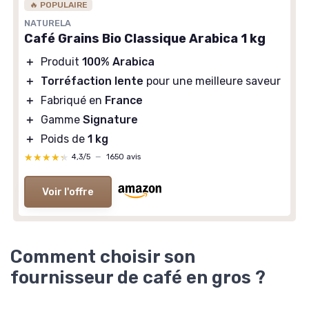
🔥 POPULAIRE
＋
Arabica et Robusta
NATURELA
＋
Torréfaction Lente
Café Grains Bio Classique Arabica 1 kg
＋
Fabriqué en France
＋
Produit
100% Arabica
＋
1 kg
＋
Torréfaction lente
pour une meilleure saveur
★★★★★
★★★★★
4,3/5
—
951 avis
＋
Fabriqué en
France
＋
Gamme
Signature
Voir l'offre
＋
Poids de
1 kg
★★★★★
★★★★★
4,3/5
—
1650 avis
Voir l'offre
Comment choisir son
fournisseur de café en gros ?