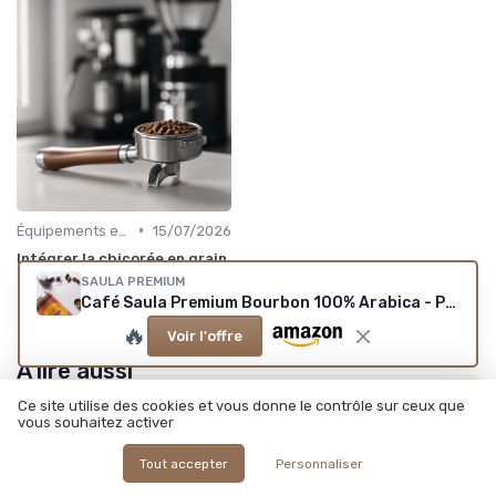
•
Équipements et Machines CHR
15/07/2026
Intégrer la chicorée en grain
dans les machines à café
SAULA PREMIUM
professionnelles : enjeux et
Café Saula Premium Bourbon 100% Arabica - Pack de 2x500g
solutions
🔥
Voir l'offre
À lire aussi
Ce site utilise des cookies et vous donne le contrôle sur ceux que
vous souhaitez activer
Tout accepter
Personnaliser