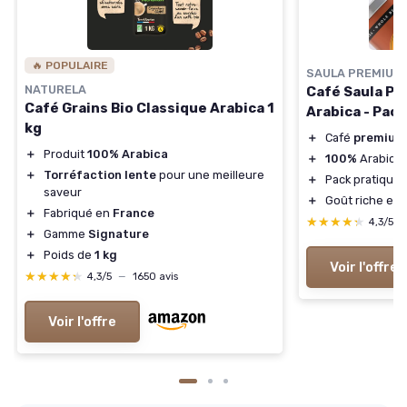
🔥 POPULAIRE
SAULA PREMIUM
NATURELA
Café Saula P
Café Grains Bio Classique Arabica 1
Arabica - Pac
kg
＋
Café
premium
＋
Produit
100% Arabica
＋
100%
Arabica
＋
Torréfaction lente
pour une meilleure
＋
Pack pratique
saveur
＋
Goût riche et
＋
Fabriqué en
France
★★★★★
★★★★★
4,3/5
＋
Gamme
Signature
＋
Poids de
1 kg
Voir l'offre
★★★★★
★★★★★
4,3/5
—
1650 avis
Voir l'offre