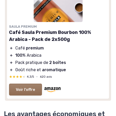
SAULA PREMIUM
Café Saula Premium Bourbon 100%
Arabica - Pack de 2x500g
＋
Café
premium
＋
100%
Arabica
＋
Pack pratique de
2 boîtes
＋
Goût riche et
aromatique
★★★★★
★★★★★
4,3/5
—
620 avis
Voir l'offre
Les avantages économiques et