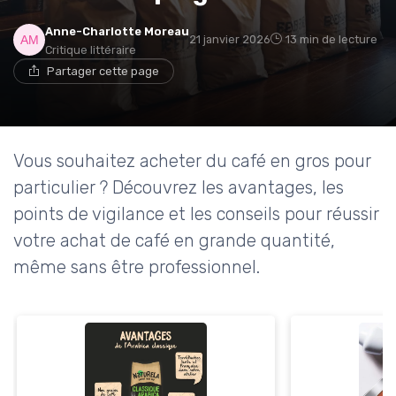
→ Je rejoins le club
Anne-Charlotte Moreau
21 janvier 2026
13 min de lecture
Critique littéraire
Partager cette page
* En rejoignant le club, j'accepte de recevoir les emails
de Café ou Café et les offres de ses partenaires.
Non merci, peut-être plus tard
Vous souhaitez acheter du café en gros pour
particulier ? Découvrez les avantages, les
points de vigilance et les conseils pour réussir
votre achat de café en grande quantité,
même sans être professionnel.