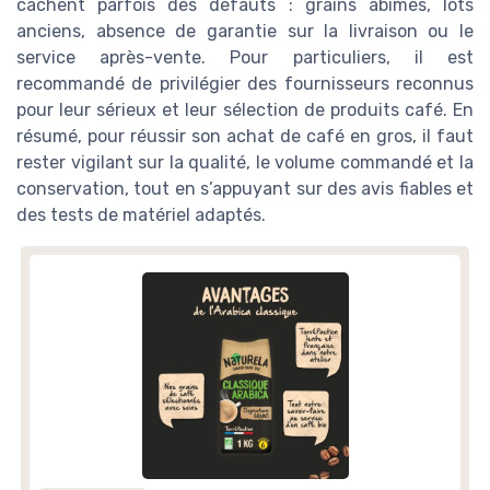
cachent parfois des défauts : grains abîmés, lots
＋
Pack pratique de
2 boîtes
anciens, absence de garantie sur la livraison ou le
＋
Goût riche et
aromatique
service après-vente. Pour particuliers, il est
★★★★★
★★★★★
4,3/5
—
620 avis
recommandé de privilégier des fournisseurs reconnus
pour leur sérieux et leur sélection de produits café. En
Voir l'offre
résumé, pour réussir son achat de café en gros, il faut
rester vigilant sur la qualité, le volume commandé et la
conservation, tout en s’appuyant sur des avis fiables et
des tests de matériel adaptés.
NATURELA
Café Grains Bio Espresso
＋
Bio