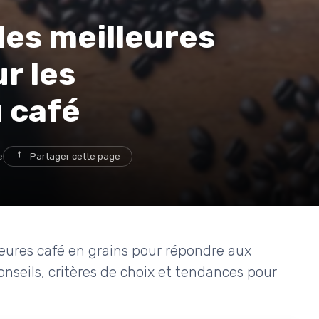
les meilleures
r les
 café
e
Partager cette page
eures café en grains pour répondre aux
nseils, critères de choix et tendances pour