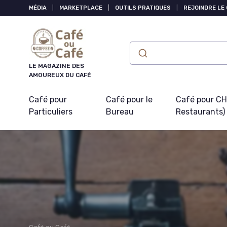
Panneau de gestion des cookies
MÉDIA
|
MARKETPLACE
|
OUTILS PRATIQUES
|
REJOINDRE LE
LE MAGAZINE DES
AMOUREUX DU CAFÉ
Café pour
Café pour le
Café pour CHR
Particuliers
Bureau
Restaurants)