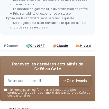
consommateurs
— La montée en gamme et la diversification de l’offre
— Prix, rentabilité et expérience en tasse
Optimiser la rentabilité sans sacrifier la qualité
— Stratégies pour allier rentabilité et qualité dans le
choix des cafés en grains
Résumer
ChatGPT
Claude
Mistral
Recevez les dernières actualités de
Café ou Café
➔ Je m'inscris
*
En remplissant ce formulaire, j’accepte d’être
contacté(e) à des fins commerciales par Café ou Café et
ses partenaires.