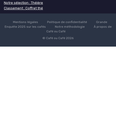
Notre sélection : Théière
Classement : Coffret thé
Mentions légales
Politique de confidentialité
Grande
Enquête 2025 sur les cafés
Notre méthodologie
À propos de
Café ou Café
© Café ou Café 2026