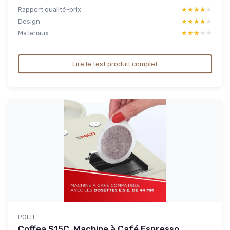
Rapport qualité-prix
★★★★★
★★★★★
Design
★★★★★
★★★★★
Materiaux
★★★★★
★★★★★
Lire le test produit complet
POLTI
Coffea S15C, Machine à Café Espresso,