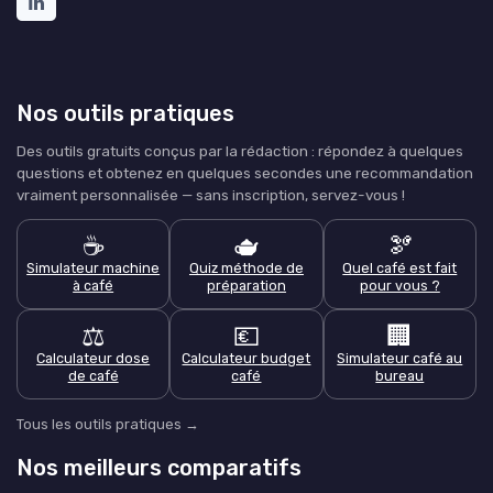
Nos outils pratiques
Des outils gratuits conçus par la rédaction : répondez à quelques
questions et obtenez en quelques secondes une recommandation
vraiment personnalisée — sans inscription, servez-vous !
☕
🫖
🫘
Simulateur machine
Quiz méthode de
Quel café est fait
à café
préparation
pour vous ?
⚖️
💶
🏢
Calculateur dose
Calculateur budget
Simulateur café au
de café
café
bureau
Tous les outils pratiques →
Nos meilleurs comparatifs