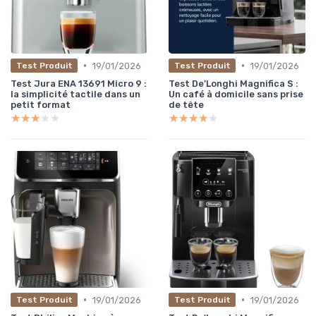
•
•
19/01/2026
19/01/2026
Test Produit
Test Produit
Test Jura ENA 13691 Micro 9 :
Test De’Longhi Magnifica S :
la simplicité tactile dans un
Un café à domicile sans prise
petit format
de tête
★★★★★
★★★★★
★★★★★
★★★★★
•
•
19/01/2026
19/01/2026
Test Produit
Test Produit