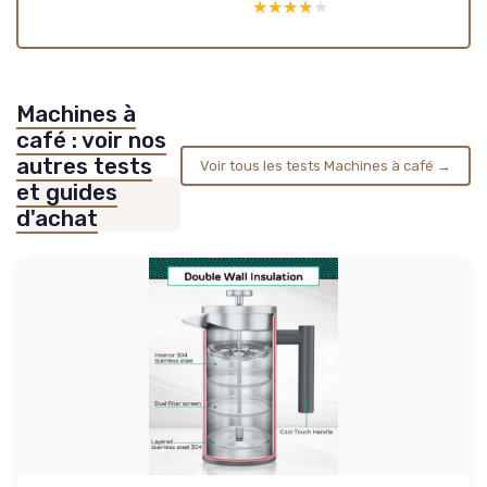
★★★★★
★★★★★
Machines à
café : voir nos
autres tests
Voir tous les tests Machines à café →
et guides
d'achat