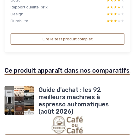
Gout
★★★★★
★★★★★
Rapport qualité-prix
★★★★★
★★★★★
Design
★★★★★
★★★★★
Durabilite
★★★★★
★★★★★
Lire le test produit complet
Ce produit apparaît dans nos comparatifs
Guide d'achat : les 92
meilleurs machines à
espresso automatiques
(août 2026)