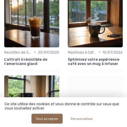
•
•
Recettes de Café Maison
25/09/2025
Machines à Café et Accessoires
15/07/2026
L'attrait irrésistible de
Optimisez votre expérience
l'americano glacé
café avec un mug à infuser
Optimiser le café pour
Ce site utilise des cookies et vous donne le contrôle sur ceux que
votre...
vous souhaitez activer
Tout accepter
Personnaliser