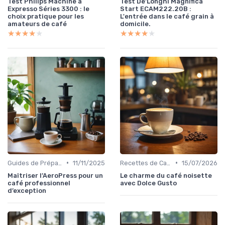
Test Philips Machine à
Test De'Longhi Magnifica
Expresso Séries 3300 : le
Start ECAM222.20B :
choix pratique pour les
L'entrée dans le café grain à
amateurs de café
domicile.
★★★★★
★★★★★
★★★★★
★★★★★
•
•
Guides de Préparation
11/11/2025
Recettes de Café Maison
15/07/2026
Maîtriser l’AeroPress pour un
Le charme du café noisette
café professionnel
avec Dolce Gusto
d’exception