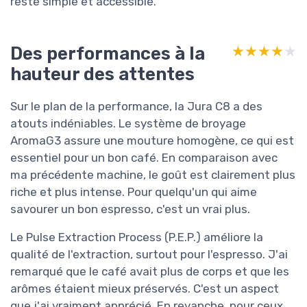
reste simple et accessible.
Des performances à la
★★★★★
★★★★★
hauteur des attentes
Sur le plan de la performance, la Jura C8 a des
atouts indéniables. Le système de broyage
AromaG3 assure une mouture homogène, ce qui est
essentiel pour un bon café. En comparaison avec
ma précédente machine, le goût est clairement plus
riche et plus intense. Pour quelqu'un qui aime
savourer un bon espresso, c'est un vrai plus.
Le Pulse Extraction Process (P.E.P.) améliore la
qualité de l'extraction, surtout pour l'espresso. J'ai
remarqué que le café avait plus de corps et que les
arômes étaient mieux préservés. C'est un aspect
que j'ai vraiment apprécié. En revanche, pour ceux