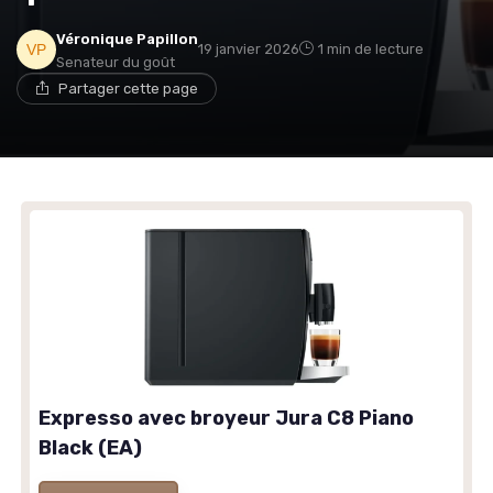
Véronique Papillon
→ Je rejoins le club
19 janvier 2026
1 min de lecture
Senateur du goût
Partager cette page
* En rejoignant le club, j'accepte de recevoir les emails
de Café ou Café et les offres de ses partenaires.
Expresso avec broyeur Jura C8 Piano
Black (EA)