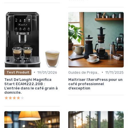
•
•
19/01/2026
Guides de Préparation
11/11/2025
Test Produit
Test De'Longhi Magnifica
Maîtriser l’AeroPress pour un
Start ECAM222.20B :
café professionnel
L'entrée dans le café grain à
d’exception
domicile.
★★★★★
★★★★★