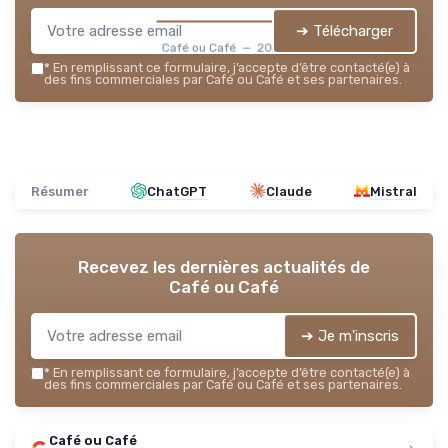
➔ Télécharger
Café ou Café — 2026
*
En remplissant ce formulaire, j’accepte d’être contacté(e) à
des fins commerciales par Café ou Café et ses partenaires.
Résumer
ChatGPT
Claude
Mistral
Recevez les dernières actualités de
Café ou Café
➔ Je m'inscris
*
En remplissant ce formulaire, j’accepte d’être contacté(e) à
des fins commerciales par Café ou Café et ses partenaires.
Café ou Café