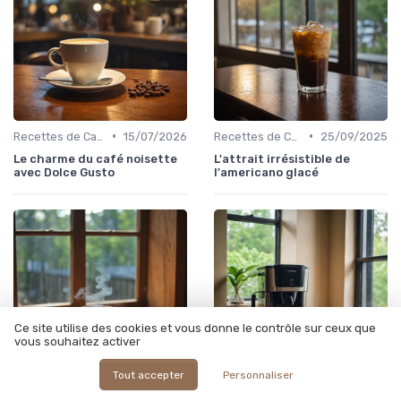
•
•
Recettes de Café Maison
15/07/2026
Recettes de Café Maison
25/09/2025
Le charme du café noisette
L'attrait irrésistible de
avec Dolce Gusto
l'americano glacé
Ce site utilise des cookies et vous donne le contrôle sur ceux que
vous souhaitez activer
Tout accepter
Personnaliser
•
•
Machines à Café et Accessoires
15/07/2026
Machines à Café et Accessoires
19/09/2025