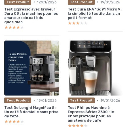
•
•
19/01/2026
19/01/2026
Test Produit
Test Produit
Test Expresso avec broyeur
Test Jura ENA 13691 Micro 9 :
Jura C8 : la machine pour les
la simplicité tactile dans un
amateurs de café du
petit format
quotidien
★★★★★
★★★★★
★★★★★
★★★★★
•
•
19/01/2026
19/01/2026
Test Produit
Test Produit
Test De’Longhi Magnifica S :
Test Philips Machine à
Un café à domicile sans prise
Expresso Séries 3300 : le
de tête
choix pratique pour les
amateurs de café
★★★★★
★★★★★
★★★★★
★★★★★