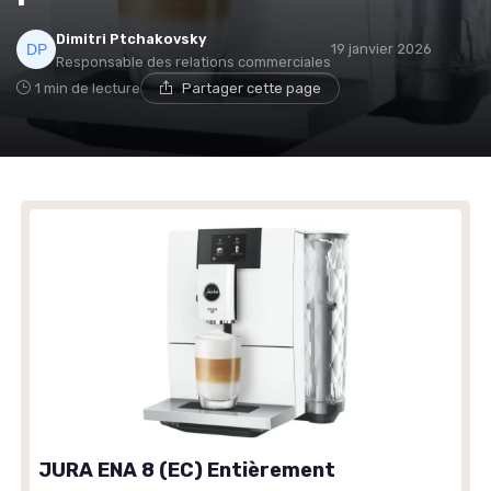
Dimitri Ptchakovsky
→ Je rejoins le club
19 janvier 2026
Responsable des relations commerciales
1 min de lecture
Partager cette page
* En rejoignant le club, j'accepte de recevoir les emails
de Café ou Café et les offres de ses partenaires.
JURA ENA 8 (EC) Entièrement