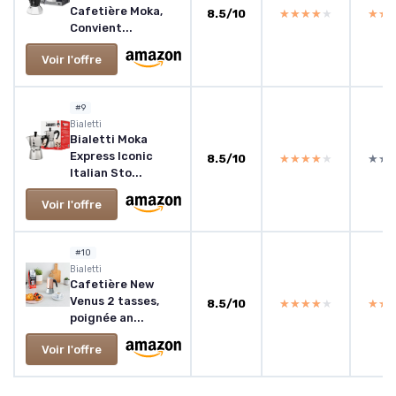
Cafetière Moka,
8.5/10
★★★★★
★★★★★
★★
★★
Convient...
Voir l'offre
#9
Bialetti
Bialetti Moka
Express Iconic
8.5/10
★★★★★
★★★★★
★★
★★
Italian Sto...
Voir l'offre
#10
Bialetti
Cafetière New
Venus 2 tasses,
8.5/10
★★★★★
★★★★★
★★
★★
poignée an...
Voir l'offre