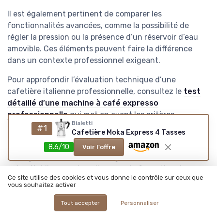
Il est également pertinent de comparer les
fonctionnalités avancées, comme la possibilité de
régler la pression ou la présence d’un réservoir d’eau
amovible. Ces éléments peuvent faire la différence
dans un contexte professionnel exigeant.
Pour approfondir l’évaluation technique d’une
cafetière italienne professionnelle, consultez le
test
détaillé d’une machine à café expresso
professionnelle
qui met en avant les critères
Bialetti
essentiels à considérer.
#1
Cafetière Moka Express 4 Tasses
Enfin, gardez à l’esprit que le choix de la cafetière doit
8.6/10
Voir l'offre
s’intégrer dans une réflexion globale sur l’offre café de
votre établissement, en lien avec la formation du
Ce site utilise des cookies et vous donne le contrôle sur ceux que
personnel et l’optimisation de l’utilisation au quotidien.
vous souhaitez activer
Les avantages de la cafetière
Tout accepter
Personnaliser