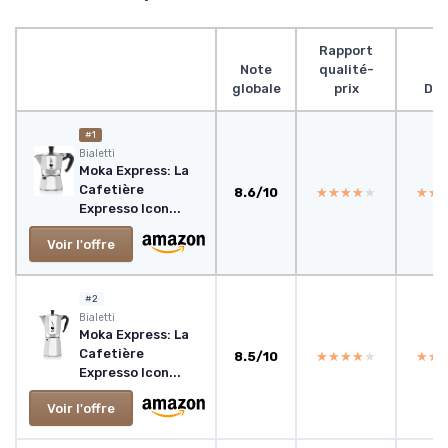
Rapport
Note
qualité-
globale
prix
Des
#1
‎Bialetti
Moka Express: La
Cafetière
8.6/10
★★★★★
★★★★★
★★
★★
Expresso Icon...
Voir l'offre
#2
‎Bialetti
Moka Express: La
Cafetière
8.5/10
★★★★★
★★★★★
★★
★★
Expresso Icon...
Voir l'offre