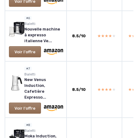
Voir l'offre
#6
‎Bialetti
Nouvelle machine
à expresso
8.5/10
★★★★★
★★★★★
★★
★★
italienne Ve...
Voir l'offre
#7
‎Bialetti
New Venus
Induction,
8.5/10
★★★★★
★★★★★
★★
★★
Cafetière
Expresso...
Voir l'offre
#8
‎Bialetti
Moka Induction,