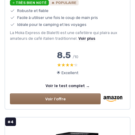
⭐ TRÈS BIEN NOTÉ
🔥 POPULAIRE
Robuste et fiable
Facile à utiliser une fois le coup de main pris
Idéale pour le camping et les voyages
La Moka Express de Bialetti est une cafetière qui plaira aux
amateurs de café italien traditionnel.
Voir plus
8.5
/10
★★★★★
★★★★★
🌟 Excellent
Voir le test complet →
Voir l'offre
#4