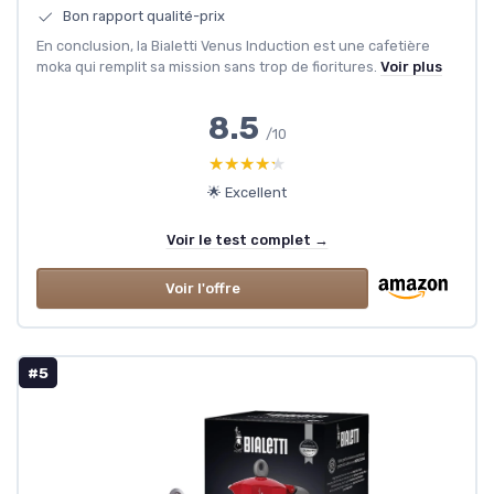
Bon rapport qualité-prix
En conclusion, la Bialetti Venus Induction est une cafetière
moka qui remplit sa mission sans trop de fioritures.
Voir plus
8.5
/10
★★★★★
★★★★★
🌟 Excellent
Voir le test complet →
Voir l'offre
#5