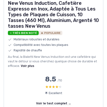
New Venus Induction, Cafetière
Expresso en Inox, Adaptée à Tous Les
Types de Plaques de Cuisson, 10
Tasses (460 Ml), Aluminium, Argenté 10
tasses New Venus
⭐ TRÈS BIEN NOTÉ
🔥 POPULAIRE
Matériaux robustes et durables
Compatibilité avec toutes les plaques
Rapidité de chauffe
Au final, la Bialetti New Venus Induction est une cafetière qui
vaut le détour si vous cherchez quelque chose de durable et
efficace.
Voir plus
8.5
/10
★★★★★
★★★★★
🌟 Excellent
Voir le test complet →