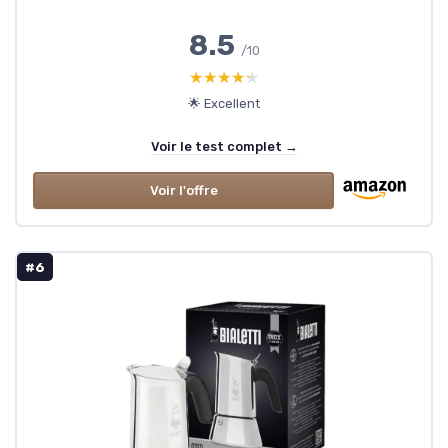
8.5
/10
★★★★★
★★★★★
🌟 Excellent
Voir le test complet →
Voir l'offre
#6