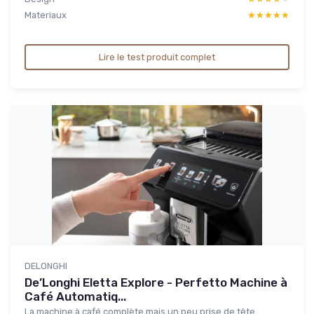
Materiaux
★★★★★
★★★★★
Lire le test produit complet
DELONGHI
De’Longhi Eletta Explore - Perfetto Machine à
Café Automatiq...
La machine à café complète mais un peu prise de tête