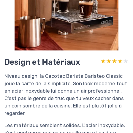
Design et Matériaux
★★★★★
★★★★★
Niveau design, la Cecotec Barista Baristeo Classic
joue la carte de la simplicité. Son look moderne tout
en acier inoxydable lui donne un air professionnel.
C'est pas le genre de truc que tu veux cacher dans
un coin sombre de la cuisine. Elle est plutôt jolie à
regarder.
Les matériaux semblent solides. L'acier inoxydable,
c'est cool parce que ça ne rouille pas et ça dure