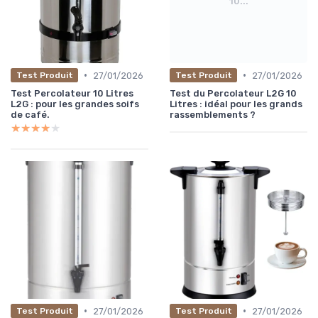
10...
•
•
27/01/2026
27/01/2026
Test Produit
Test Produit
Test Percolateur 10 Litres
Test du Percolateur L2G 10
L2G : pour les grandes soifs
Litres : idéal pour les grands
de café.
rassemblements ?
★★★★★
★★★★★
•
•
27/01/2026
27/01/2026
Test Produit
Test Produit