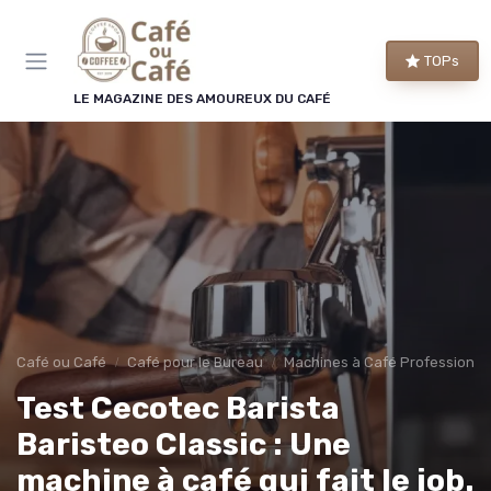
Panneau de gestion des cookies
×
TOPs
LE CLUB CAFÉ OU CAFÉ
LE MAGAZINE DES AMOUREUX DU CAFÉ
Rejoignez le club des
amoureux du café !
Chaque semaine, nos meilleures sélections de
machines et de cafés, les bons plans repérés par
la rédaction et les conseils qui changent vraiment
le goût de votre tasse.
Bons plans
Guides d'achat
Café ou Café
Café pour le Bureau
Machines à Café Professionne
Conseils barista
Avant-première
Test Cecotec Barista
Baristeo Classic : Une
machine à café qui fait le job.