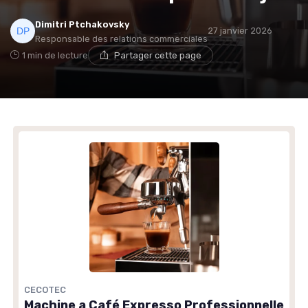
→ Je rejoins le club
Dimitri Ptchakovsky
27 janvier 2026
Responsable des relations commerciales
1 min de lecture
Partager cette page
* En rejoignant le club, j'accepte de recevoir les emails
de Café ou Café et les offres de ses partenaires.
Non merci, peut-être plus tard
CECOTEC
Machine a Café Expresso Professionnelle