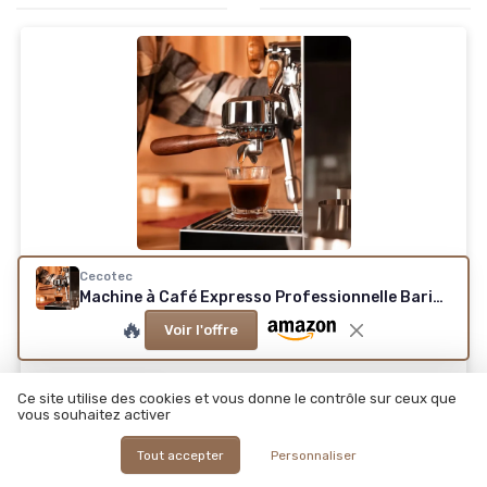
CECOTEC
Cecotec
Machine à Café Expresso Professionnelle Barista Baristeo Classic
Machine a Café Expresso Professionnelle Barista
Baristeo Classic - Pré-Infusion Pour Meilleure
🔥
Voir l'offre
Extraction, Réservoir Amovible 2,5 L, Pompe
Italienne 15 Bars, Contrôle PID, Chaudière Inox 1 L
Modern
Ce site utilise des cookies et vous donne le contrôle sur ceux que
Voir l'offre
vous souhaitez activer
Tout accepter
Personnaliser