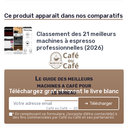
Ce produit apparaît dans nos comparatifs
Classement des 21 meilleurs
machines à espresso
professionnelles (2026)
Le guide des meilleurs
machines a café pour
Téléchargez gratuitement le livre blanc
le bureau
➔ Télécharger
Café ou Café — 2026
*
En remplissant ce formulaire, j’accepte d’être contacté(e) à
des fins commerciales par Café ou Café et ses partenaires.