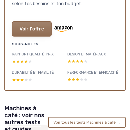
selon tes besoins et ton budget.
Voir l'offre
SOUS-NOTES
RAPPORT QUALITÉ-PRIX
DESIGN ET MATÉRIAUX
★★★★★
★★★★★
★★★★★
★★★★★
DURABILITÉ ET FIABILITÉ
PERFORMANCE ET EFFICACITÉ
★★★★★
★★★★★
★★★★★
★★★★★
Machines à
café : voir nos
autres tests
Voir tous les tests Machines à café →
et guides