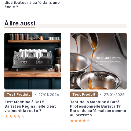
distributeur à café dans une
école ?
À lire aussi
•
•
27/01/2026
27/01/2026
Test Produit
Test Produit
Test Machine à Café
Test de la Machine à Café
Baristeo Regina : elle tient
Professionnelle Barista 19
vraiment la route ?
Bars : du café maison comme
au bistrot ?
★★★★★
★★★★★
★★★★★
★★★★★