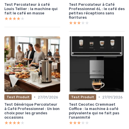
Test Percolateur à café
Test Percolateur à Café
Louis Tellier : la machine qui
Professionnel 6L : le café des
fait le café en masse
petites réceptions sans
fioritures
★★★★★
★★★★★
★★★★★
★★★★★
•
•
27/01/2026
27/01/2026
Test Produit
Test Produit
Test Générique Percolateur
Test Cecotec Cremmaet
à Café Professionnel : Un bon
Coffice : la machine à café
choix pour les grandes
polyvalente qui ne fait pas
occasions
l'unanimité
★★★★★
★★★★★
★★★★★
★★★★★