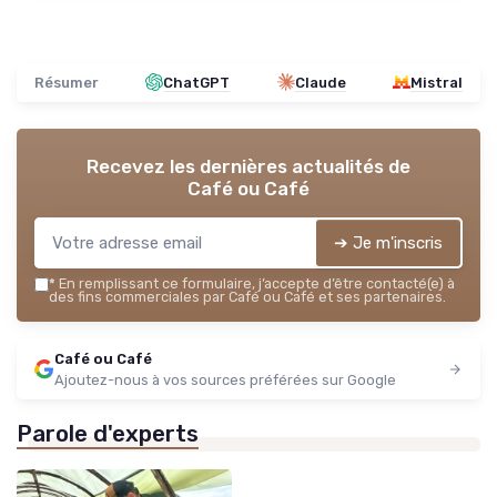
Résumer
ChatGPT
Claude
Mistral
Recevez les dernières actualités de
Café ou Café
➔ Je m'inscris
*
En remplissant ce formulaire, j’accepte d’être contacté(e) à
des fins commerciales par Café ou Café et ses partenaires.
Café ou Café
Ajoutez-nous à vos sources préférées sur Google
Parole d'experts