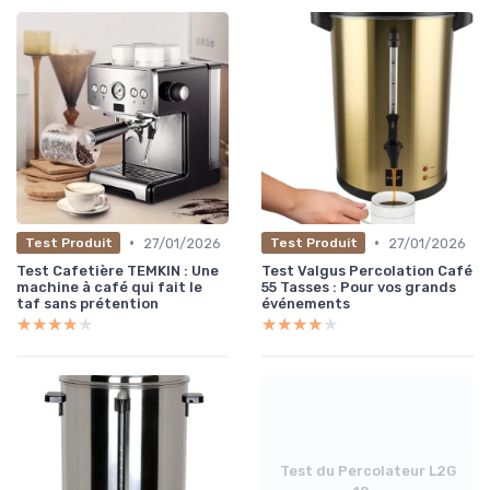
•
•
27/01/2026
27/01/2026
Test Produit
Test Produit
Test Cafetière TEMKIN : Une
Test Valgus Percolation Café
machine à café qui fait le
55 Tasses : Pour vos grands
taf sans prétention
événements
★★★★★
★★★★★
★★★★★
★★★★★
Test du Percolateur L2G