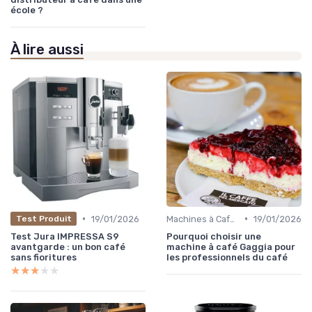
école ?
À lire aussi
•
•
19/01/2026
Machines à Café Professionnelles
19/01/2026
Test Produit
Test Jura IMPRESSA S9
Pourquoi choisir une
avantgarde : un bon café
machine à café Gaggia pour
sans fioritures
les professionnels du café
★★★★★
★★★★★