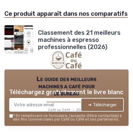
Ce produit apparaît dans nos comparatifs
Classement des 21 meilleurs
machines à espresso
professionnelles (2026)
Le guide des meilleurs
machines a café pour
Téléchargez gratuitement le livre blanc
le bureau
➔ Télécharger
Café ou Café — 2026
*
En remplissant ce formulaire, j’accepte d’être contacté(e) à
des fins commerciales par Café ou Café et ses partenaires.