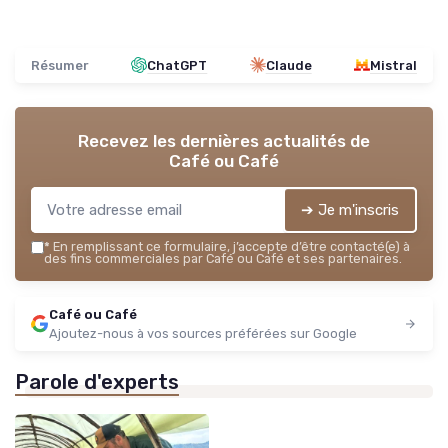
Résumer
ChatGPT
Claude
Mistral
Recevez les dernières actualités de
Café ou Café
➔ Je m'inscris
*
En remplissant ce formulaire, j’accepte d’être contacté(e) à
des fins commerciales par Café ou Café et ses partenaires.
Café ou Café
Ajoutez-nous à vos sources préférées sur Google
Parole d'experts