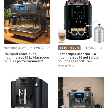
•
•
Machines à Café Professionnelles
19/01/2026
19/01/2026
Test Produit
Pourquoi choisir une
Test Krups Essential : La
machine à café La Marzocco
machine à café qui fait le
pour les professionnels ?
boulot sans fioritures
★★★★★
★★★★★