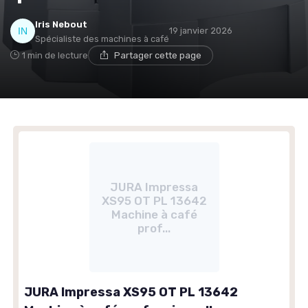
Iris Nebout
19 janvier 2026
Spécialiste des machines à café
1 min de lecture
Partager cette page
JURA Impressa
XS95 OT PL 13642
Machine à café
prof...
JURA Impressa XS95 OT PL 13642