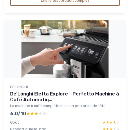
Lire le test produit complet
DELONGHI
De’Longhi Eletta Explore - Perfetto Machine à
Café Automatiq...
La machine à café complète mais un peu prise de tête
6.0/10
★★★★★
★★★★★
Gout
★★★★★
★★★★★
Rapport qualité-prix
★★★★★
★★★★★