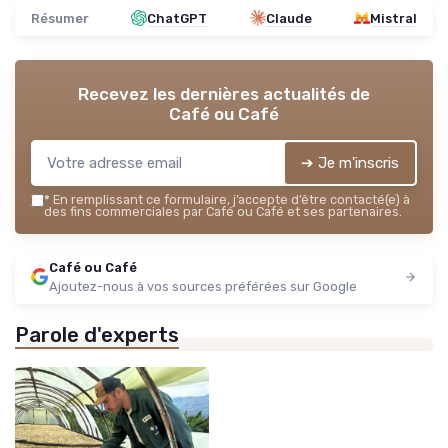
Résumer
ChatGPT
Claude
Mistral
Recevez les dernières actualités de
Café ou Café
➔ Je m'inscris
*
En remplissant ce formulaire, j’accepte d’être contacté(e) à
des fins commerciales par Café ou Café et ses partenaires.
Café ou Café
Ajoutez-nous à vos sources préférées sur Google
Parole d'experts