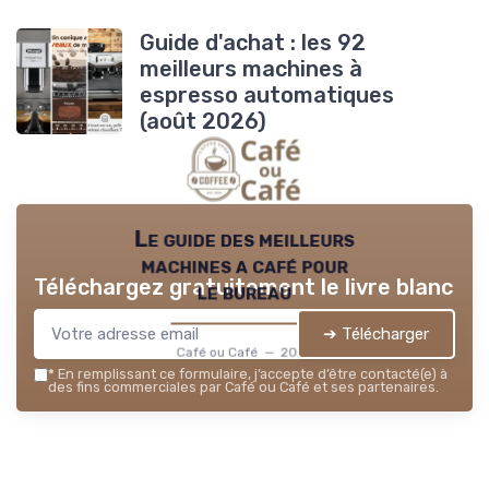
Guide d'achat : les 92
meilleurs machines à
espresso automatiques
(août 2026)
Le guide des meilleurs
machines a café pour
Téléchargez gratuitement le livre blanc
le bureau
➔ Télécharger
Café ou Café — 2026
*
En remplissant ce formulaire, j’accepte d’être contacté(e) à
des fins commerciales par Café ou Café et ses partenaires.