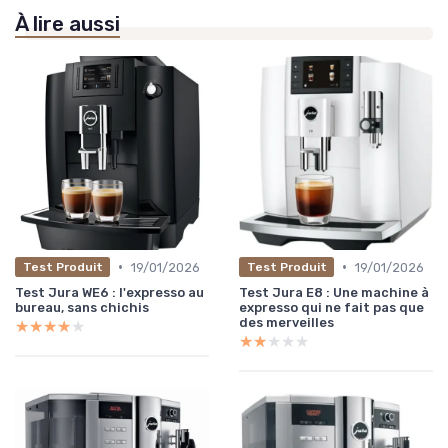
À lire aussi
•
•
19/01/2026
19/01/2026
Test Produit
Test Produit
Test Jura WE6 : l'expresso au
Test Jura E8 : Une machine à
bureau, sans chichis
expresso qui ne fait pas que
des merveilles
★★★★★
★★★★★
★★★★★
★★★★★