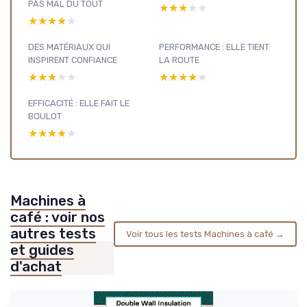
PAS MAL DU TOUT
★★★★★
★★★★★
★★★★★
★★★★★
DES MATÉRIAUX QUI
PERFORMANCE : ELLE TIENT
INSPIRENT CONFIANCE
LA ROUTE
★★★★★
★★★★★
★★★★★
★★★★★
EFFICACITÉ : ELLE FAIT LE
BOULOT
★★★★★
★★★★★
Machines à
café : voir nos
autres tests
Voir tous les tests Machines à café →
et guides
d'achat