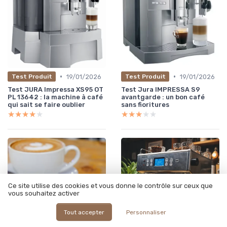
•
•
19/01/2026
19/01/2026
Test Produit
Test Produit
Test JURA Impressa XS95 OT
Test Jura IMPRESSA S9
PL 13642 : la machine à café
avantgarde : un bon café
qui sait se faire oublier
sans fioritures
★★★★★
★★★★★
★★★★★
★★★★★
Ce site utilise des cookies et vous donne le contrôle sur ceux que
vous souhaitez activer
Tout accepter
Personnaliser