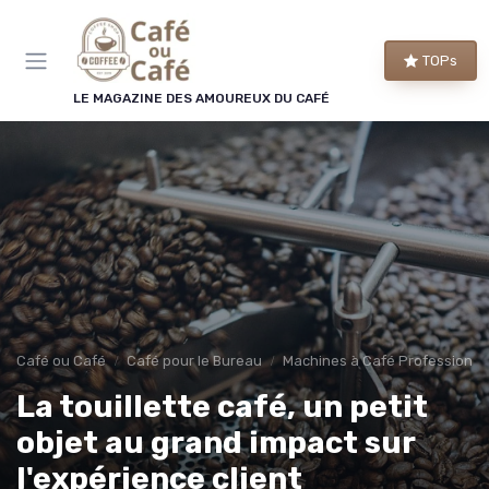
Panneau de gestion des cookies
TOPs
LE MAGAZINE DES AMOUREUX DU CAFÉ
Café ou Café
Café pour le Bureau
Machines à Café Professionne
La touillette café, un petit
objet au grand impact sur
l'expérience client