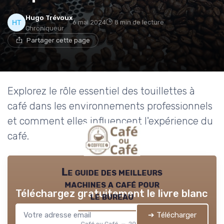
Hugo Trévoux
→ Je rejoins le club
6 mai 2024
8 min de lecture
Chroniqueur
Partager cette page
* En rejoignant le club, j'accepte de recevoir les emails
de Café ou Café et les offres de ses partenaires.
Explorez le rôle essentiel des touillettes à
café dans les environnements professionnels
et comment elles influencent l'expérience du
café.
Le guide des meilleurs
machines a café pour
Téléchargez gratuitement le livre blanc
le bureau
➔ Télécharger
Café ou Café — 2026