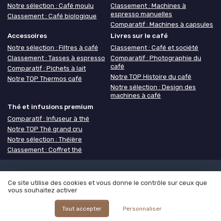
Notre sélection : Café moulu
Classement : Machines à
espresso manuelles
Classement : Café biologique
Comparatif : Machines à capsules
Accessoires
Livres sur le café
Notre sélection : Filtres à café
Classement : Café et société
Classement : Tasses à espresso
Comparatif : Photographie du
café
Comparatif : Pichets à lait
Notre TOP Histoire du café
Notre TOP Thermos café
Notre sélection : Design des
machines à café
Thé et infusions premium
Comparatif : Infuseur à thé
Notre TOP Thé grand cru
Notre sélection : Théière
Classement : Coffret thé
Mentions légales
Politique de confidentialité
Grande
Ce site utilise des cookies et vous donne le contrôle sur ceux que
Enquête 2025 sur les cafés
Notre méthodologie
À propos de
vous souhaitez activer
Café ou Café
© Café ou Café 2026
Tout accepter
Personnaliser