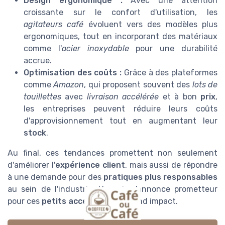
Design ergonomique :
Avec une attention
croissante sur le confort d'utilisation, les
agitateurs café
évoluent vers des modèles plus
ergonomiques, tout en incorporant des matériaux
comme l'
acier inoxydable
pour une durabilité
accrue.
Optimisation des coûts :
Grâce à des plateformes
comme
Amazon
, qui proposent souvent des
lots de
touillettes
avec
livraison accélérée
et à bon
prix
,
les entreprises peuvent réduire leurs coûts
d'approvisionnement tout en augmentant leur
stock
.
Au final, ces tendances promettent non seulement
d'améliorer l'
expérience client
, mais aussi de répondre
à une demande pour des
pratiques plus responsables
au sein de l'industrie. L'avenir s'annonce prometteur
pour ces
petits accessoires
à grand impact.