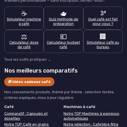
vraiment personnalisée — sans inscription, servez-vous !
☕
🫖
🫘
Simulateur machine
Quiz méthode de
Quel café est fait
à café
préparation
pour vous ?
⚖️
💶
🏢
Calculateur dose
Calculateur budget
Simulateur café au
de café
café
bureau
Tous les outils pratiques →
Nos meilleurs comparatifs
🎁 Idées cadeaux café
Nos classements produits, thème par thème : sélection testée,
critères expliqués, mise à jour régulière.
Café
Machines à café
Comparatif : Capsules et
Notre TOP Machines à espresso
dosettes
automatiques
Notre TOP Café en grains
Notre sélection : Cafetière filtre