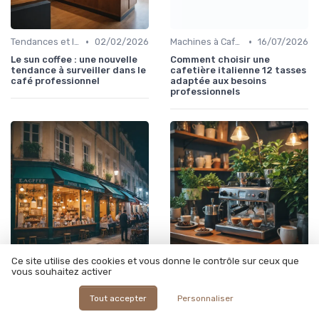
•
•
Tendances et Innovations CHR
02/02/2026
Machines à Café Professionnelles
16/07/2026
Le sun coffee : une nouvelle
Comment choisir une
tendance à surveiller dans le
cafetière italienne 12 tasses
café professionnel
adaptée aux besoins
professionnels
Ce site utilise des cookies et vous donne le contrôle sur ceux que
•
•
vous souhaitez activer
Solutions de Café pour Entreprises
01/02/2026
Formation et Certification du Personnel
01/02/2026
Comment optimiser
Maîtriser l’art du café à
Tout accepter
Personnaliser
l’approvisionnement en café
l’italienne pour les
à Agen pour les
professionnels