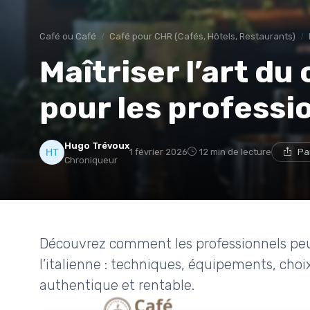
Café ou Café
Café pour CHR (Cafés, Hôtels, Restaurants)
Maîtriser l’art du 
pour les professi
Hugo Trévoux
1 février 2026
12 min de lecture
Pa
Chroniqueur
Découvrez comment les professionnels peuv
l’italienne : techniques, équipements, choi
authentique et rentable.