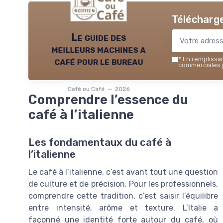
Télécharge
Le guide des
meilleurs machines a
café pour le bureau
*
En remplissant
commerciales p
Café ou Café — 2026
Comprendre l’essence du
café à l’italienne
Les fondamentaux du café à
l’italienne
Le café à l’italienne, c’est avant tout une question
de culture et de précision. Pour les professionnels,
comprendre cette tradition, c’est saisir l’équilibre
entre intensité, arôme et texture. L’Italie a
façonné une identité forte autour du café, où