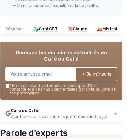
— Communiquer sur la qualité et la traçabilité
Résumer
ChatGPT
Claude
Mistral
Recevez les dernières actualités de
Café ou Café
➔ Je m'inscris
*
En remplissant ce formulaire, j’accepte d’être
contacté(e) à des fins commerciales par Café ou Café et
ses partenaires.
Café ou Café
Ajoutez-nous à vos sources préférées sur Google
Parole d'experts