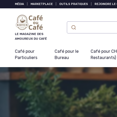
Panneau de gestion des cookies
MÉDIA
|
MARKETPLACE
|
OUTILS PRATIQUES
|
REJOINDRE LE
LE MAGAZINE DES
AMOUREUX DU CAFÉ
Café pour
Café pour le
Café pour CHR
Particuliers
Bureau
Restaurants)