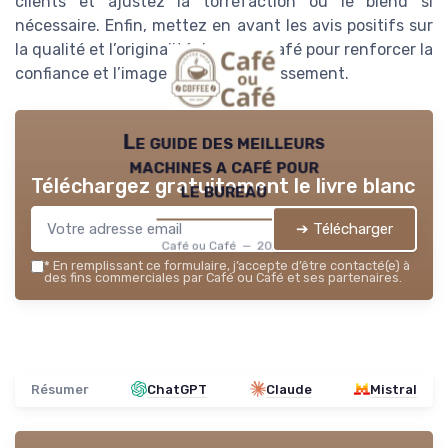
clients et ajustez la torréfaction ou le blend si
nécessaire. Enfin, mettez en avant les avis positifs sur
la qualité et l’originalité du goma café pour renforcer la
confiance et l’image de votre établissement.
Le guide des meilleurs
machines a café pour
Téléchargez gratuitement le livre blanc
le bureau
➔ Télécharger
Café ou Café — 2026
*
En remplissant ce formulaire, j’accepte d’être contacté(e) à
des fins commerciales par Café ou Café et ses partenaires.
Résumer
ChatGPT
Claude
Mistral