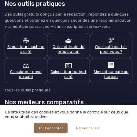
Nos outils pratiques
Des outils gratuits conçus par la rédaction : répondez à quelques
questions et obtenez en quelques secondes une recommandation
vraiment personnalisée — sans inscription, servez-vous !
☕
🫖
🫘
Simulateur machine
Quiz méthode de
Quel café est fait
à café
préparation
pour vous ?
⚖️
💶
🏢
Calculateur dose
Calculateur budget
Simulateur café au
de café
café
bureau
Tous les outils pratiques →
Nos meilleurs comparatifs
Ce site utilise des cookies et vous donne le contrôle sur ceux que
🎁 Idées cadeaux café
vous souhaitez activer
Nos classements produits, thème par thème : sélection testée,
Tout accepter
Personnaliser
critères expliqués, mise à jour régulière.