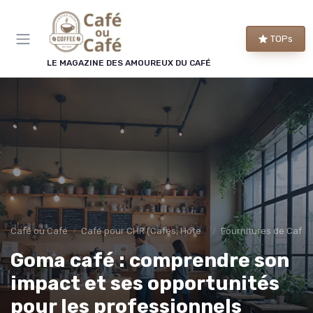
Panneau de gestion des cookies
×
TOPs
LE CLUB CAFÉ OU CAFÉ
LE MAGAZINE DES AMOUREUX DU CAFÉ
Rejoignez le club des
amoureux du café !
Chaque semaine, nos meilleures sélections de
machines et de cafés, les bons plans repérés par
la rédaction et les conseils qui changent vraiment
le goût de votre tasse.
Bons plans
Guides d'achat
Café ou Café
Café pour CHR (Cafés, Hôtels, Restaurants)
Fournitures de Café 
Conseils barista
Avant-première
Goma café : comprendre son
impact et ses opportunités
pour les professionnels