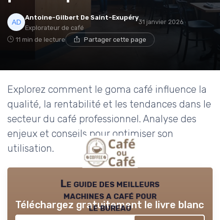
→ Je rejoins le club
Antoine-Gilbert De Saint-Exupéry
31 janvier 2026
Explorateur de café
11 min de lecture
Partager cette page
* En rejoignant le club, j'accepte de recevoir les emails
de Café ou Café et les offres de ses partenaires.
Non merci, peut-être plus tard
Explorez comment le goma café influence la
qualité, la rentabilité et les tendances dans le
secteur du café professionnel. Analyse des
enjeux et conseils pour optimiser son
utilisation.
Le guide des meilleurs
machines a café pour
Téléchargez gratuitement le livre blanc
le bureau