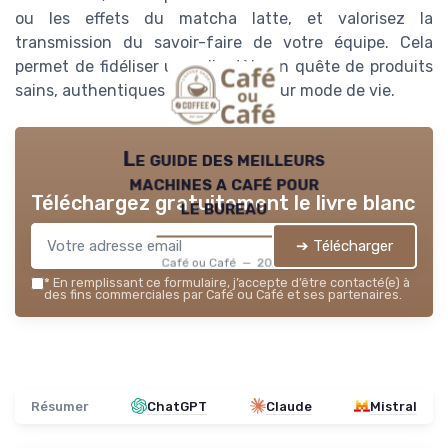
ou les effets du matcha latte, et valorisez la
transmission du savoir-faire de votre équipe. Cela
permet de fidéliser une clientèle en quête de produits
sains, authentiques et adaptés à leur mode de vie.
Le guide des meilleurs
machines a café pour
Téléchargez gratuitement le livre blanc
le bureau
➔ Télécharger
Café ou Café — 2026
*
En remplissant ce formulaire, j’accepte d’être contacté(e) à
des fins commerciales par Café ou Café et ses partenaires.
Résumer
ChatGPT
Claude
Mistral