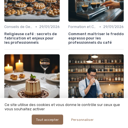
•
•
Conseils de Gestion du Café
29/01/2026
Formation et Certification du Personnel
29/01/2026
Religieuse café : secrets de
Comment maîtriser le freddo
fabrication et enjeux pour
espresso pour les
les professionnels
professionnels du café
Ce site utilise des cookies et vous donne le contrôle sur ceux que
vous souhaitez activer
•
•
Conseils de Gestion du Café
29/01/2026
Conseils de Gestion du Café
29/01/2026
Tout accepter
Personnaliser
Comment sublimer la panna
Vivre la coffe passion au
cotta café dans une offre
quotidien : expertise et