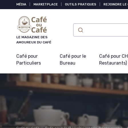
Panneau de gestion des cookies
MÉDIA
|
MARKETPLACE
|
OUTILS PRATIQUES
|
REJOINDRE LE
LE MAGAZINE DES
AMOUREUX DU CAFÉ
Café pour
Café pour le
Café pour CHR
Particuliers
Bureau
Restaurants)