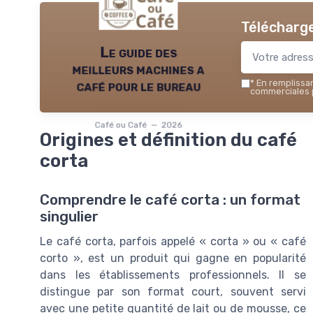
Télécharge
Le guide des
meilleurs machines a
café pour le bureau
*
En remplissant
commerciales p
Café ou Café — 2026
Origines et définition du café
corta
Comprendre le café corta : un format
singulier
Le café corta, parfois appelé « corta » ou « café
corto », est un produit qui gagne en popularité
dans les établissements professionnels. Il se
distingue par son format court, souvent servi
avec une petite quantité de lait ou de mousse, ce