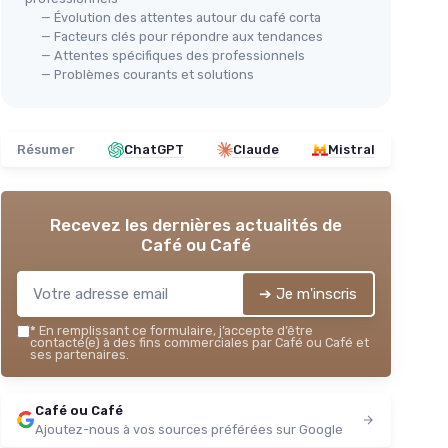
— Évolution des attentes autour du café corta
— Facteurs clés pour répondre aux tendances
— Attentes spécifiques des professionnels
— Problèmes courants et solutions
Résumer
ChatGPT
Claude
Mistral
Recevez les dernières actualités de
Café ou Café
➔ Je m'inscris
*
En remplissant ce formulaire, j’accepte d’être
contacté(e) à des fins commerciales par Café ou Café et
ses partenaires.
Café ou Café
Ajoutez-nous à vos sources préférées sur Google