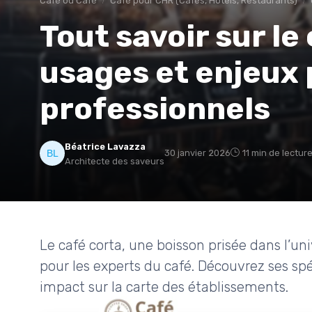
Café ou Café
Café pour CHR (Cafés, Hôtels, Restaurants)
Tout savoir sur le 
usages et enjeux 
professionnels
Béatrice Lavazza
30 janvier 2026
11 min de lectur
Architecte des saveurs
Le café corta, une boisson prisée dans l’un
pour les experts du café. Découvrez ses spé
impact sur la carte des établissements.