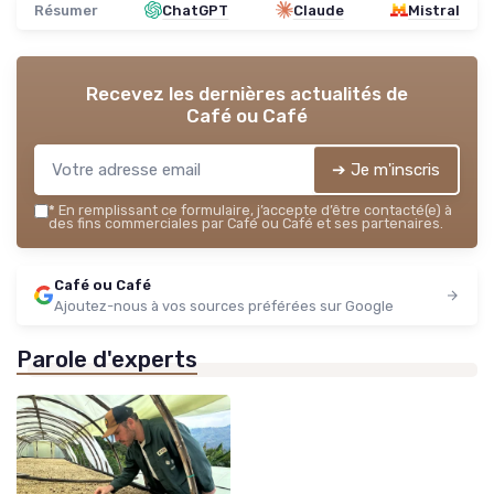
Résumer
ChatGPT
Claude
Mistral
Recevez les dernières actualités de
Café ou Café
➔ Je m'inscris
*
En remplissant ce formulaire, j’accepte d’être contacté(e) à
des fins commerciales par Café ou Café et ses partenaires.
Café ou Café
Ajoutez-nous à vos sources préférées sur Google
Parole d'experts