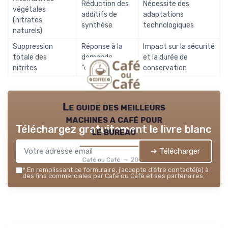
Réduction des
Nécessite des
végétales
additifs de
adaptations
(nitrates
synthèse
technologiques
naturels)
Suppression
Réponse à la
Impact sur la sécurité
totale des
demande
et la durée de
nitrites
"clean label"
conservation
Le guide des meilleurs
machines a café pour
Téléchargez gratuitement le livre blanc
le bureau
➔ Télécharger
Café ou Café — 2026
*
En remplissant ce formulaire, j’accepte d’être contacté(e) à
des fins commerciales par Café ou Café et ses partenaires.