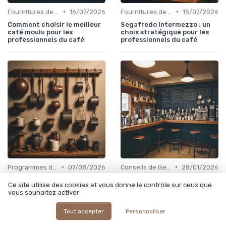
•
•
Fournitures de Café en Gros
16/07/2026
Fournitures de Café en Gros
15/07/2026
Comment choisir le meilleur
Segafredo Intermezzo : un
café moulu pour les
choix stratégique pour les
professionnels du café
professionnels du café
•
•
Programmes de Fidélité et Offres d'Entreprise
07/08/2026
Conseils de Gestion du Café
28/01/2026
Comprendre le prix du café
Choisir entre café ou
Ce site utilise des cookies et vous donne le contrôle sur ceux que
au kilo pour les
décaféiné : enjeux et
vous souhaitez activer
professionnels : enjeux et
conseils pour les
stratégies
professionnels
Tout accepter
Personnaliser