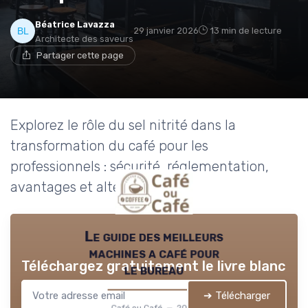
Béatrice Lavazza
29 janvier 2026
13 min de lecture
Architecte des saveurs
Partager cette page
Explorez le rôle du sel nitrité dans la
transformation du café pour les
professionnels : sécurité, réglementation,
avantages et alternatives.
Le guide des meilleurs
machines a café pour
Téléchargez gratuitement le livre blanc
le bureau
➔ Télécharger
Café ou Café — 2026