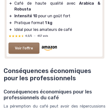
＋
Café de haute qualité avec
Arabica &
Robusta
＋
Intensité 10
pour un goût fort
＋
Pratique format
1 kg
＋
Idéal pour les amateurs de café
★★★★★
★★★★★
4,5/5
—
457 avis
Voir l'offre
Conséquences économiques
pour les professionnels
Conséquences économiques pour les
professionnels du café
La péremption du café peut avoir des répercussions