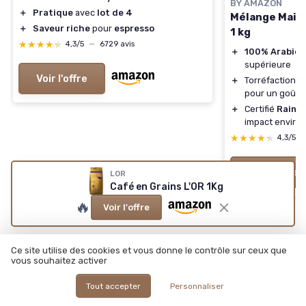
BY AMAZON
＋
Pratique
avec
lot de 4
Mélange Mais
＋
Saveur riche
pour
espresso
1 kg
★★★★★
★★★★★
4,3/5
—
6729 avis
＋
100% Arabica
supérieure
Voir l'offre
＋
Torréfaction
m
pour un goût é
＋
Certifié
Rainfo
impact environ
★★★★★
★★★★★
4,3/5
Voir l'offre
LOR
Café en Grains L'OR 1Kg
🔥
Voir l'offre
Ce site utilise des cookies et vous donne le contrôle sur ceux que
vous souhaitez activer
Les articles par date
Tout accepter
Personnaliser
Janvier 2024
Février 2024