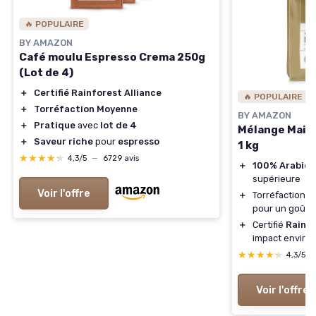
🔥 POPULAIRE
BY AMAZON
Café moulu Espresso Crema 250g
(Lot de 4)
＋
Certifié Rainforest Alliance
🔥 POPULAIRE
＋
Torréfaction Moyenne
BY AMAZON
＋
Pratique
avec
lot de 4
Mélange Mais
＋
Saveur riche
pour
espresso
1 kg
★★★★★
★★★★★
4,3/5
—
6729 avis
＋
100% Arabica
supérieure
Voir l'offre
＋
Torréfaction
m
pour un goût é
＋
Certifié
Rainfo
impact environ
★★★★★
★★★★★
4,3/5
Voir l'offre