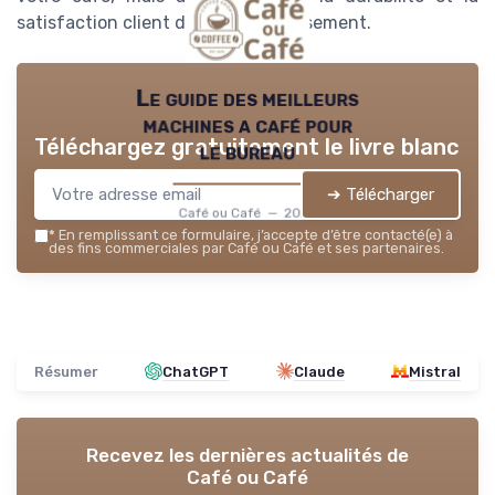
satisfaction client de votre établissement.
Le guide des meilleurs
machines a café pour
Téléchargez gratuitement le livre blanc
le bureau
➔ Télécharger
Café ou Café — 2026
*
En remplissant ce formulaire, j’accepte d’être contacté(e) à
des fins commerciales par Café ou Café et ses partenaires.
Résumer
ChatGPT
Claude
Mistral
Recevez les dernières actualités de
Café ou Café