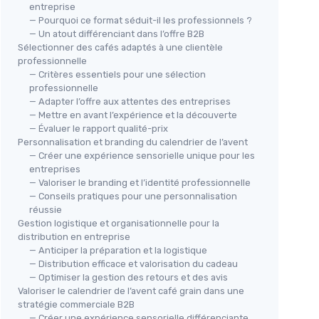
entreprise
— Pourquoi ce format séduit-il les professionnels ?
— Un atout différenciant dans l’offre B2B
Sélectionner des cafés adaptés à une clientèle
professionnelle
— Critères essentiels pour une sélection
professionnelle
— Adapter l’offre aux attentes des entreprises
— Mettre en avant l’expérience et la découverte
 Pack
— Évaluer le rapport qualité-prix
NATIONAL GEOGRAPHIC
C&T
600g (6
Personnalisation et branding du calendrier de l’avent
2025 Calendrier de l'Avent
— Créer une expérience sensorielle unique pour les
Org
s
Gemmes - 24 gemmes à
entreprises
ave
Cadeau
— Valoriser le branding et l’identité professionnelle
Découvrir Chaque Jour,
équ
★★
★★
— Conseils pratiques pour une personnalisation
Collection de Roches Complète
Le 
★★★★★
★★★★★
4,4/5
—
672 avis
réussie
pour le Compte à Rebours de
Gestion logistique et organisationnelle pour la
Noël avec Mini Kit de Fouille
distribution en entreprise
Voir l'offre
— Anticiper la préparation et la logistique
— Distribution efficace et valorisation du cadeau
— Optimiser la gestion des retours et des avis
Valoriser le calendrier de l’avent café grain dans une
stratégie commerciale B2B
— Créer une expérience sensorielle différenciante