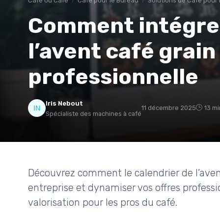
Café ou Café
Café pour le Bureau
Solutions de Café pour 
Comment intégrer
l’avent café grain
professionnelle
Iris Nebout
11 décembre 2025
13 mi
Spécialiste des machines à café
Découvrez comment le calendrier de l’avent
entreprise et dynamiser vos offres professio
valorisation pour les pros du café.