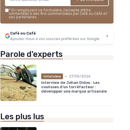
*
En remplissant ce formulaire, j’accepte d’être
contacté(e) à des fins commerciales par Café ou Café et
ses partenaires.
Café ou Café
Ajoutez-nous à vos sources préférées sur Google
Parole d'experts
•
27/05/2026
Interview
Interview de Johan Didou : Les
coulisses d'un torréfacteur :
développer une marque artisanale
Les plus lus