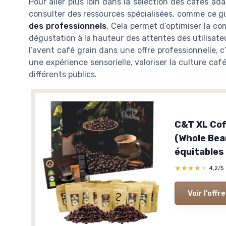
Pour aller plus loin dans la sélection des cafés ada
consulter des ressources spécialisées, comme ce g
des professionnels
. Cela permet d’optimiser la co
dégustation à la hauteur des attentes des utilisate
l’avent café grain dans une offre professionnelle, c’
une expérience sensorielle, valoriser la culture café
différents publics.
C&T XL Cof
(Whole Bea
équitables 
★★★★★
★★★★★
4,2/5
Voir l'offre