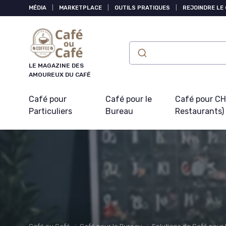
Panneau de gestion des cookies
MÉDIA
|
MARKETPLACE
|
OUTILS PRATIQUES
|
REJOINDRE LE
LE MAGAZINE DES
AMOUREUX DU CAFÉ
Café pour
Café pour le
Café pour CHR
Particuliers
Bureau
Restaurants)