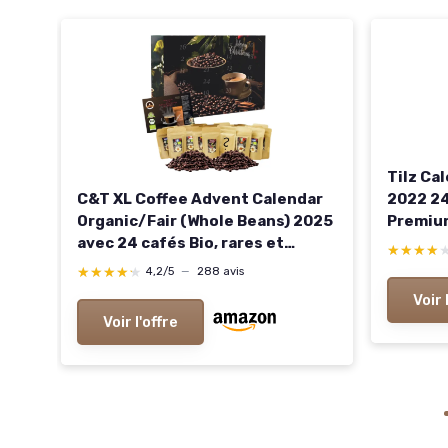
Tilz Ca
C&T XL Coffee Advent Calendar
2022 24
Organic/Fair (Whole Beans) 2025
Premiu
avec 24 cafés Bio, rares et
variées
★★★★
★★★★
équitables à 20 g + Surprise dans
Cadeaux
★★★★★
★★★★★
4,2/5
—
288 avis
te
Le Calendrier
café H
Voir 
Calendr
Voir l'offre