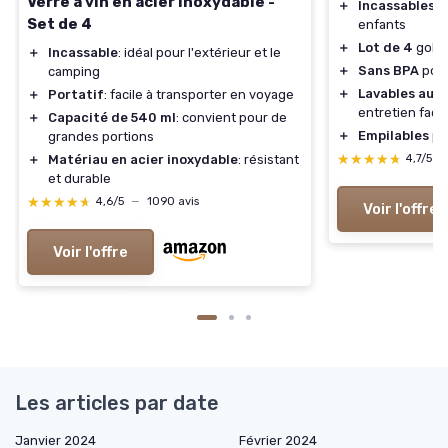
Verre à vin en acier inoxydable -
＋
Incassables
et
Set de 4
enfants
＋
Lot de 4
gobel
＋
Incassable
: idéal pour l'extérieur et le
＋
Sans BPA
pour
camping
＋
Lavables au l
＋
Portatif
: facile à transporter en voyage
entretien facil
＋
Capacité de 540 ml
: convient pour de
＋
Empilables
po
grandes portions
★★★★★
★★★★★
＋
Matériau en acier inoxydable
: résistant
4,7/5
—
et durable
★★★★★
★★★★★
4,6/5
—
1090 avis
Voir l'offre
Voir l'offre
Les articles par date
Janvier 2024
Février 2024