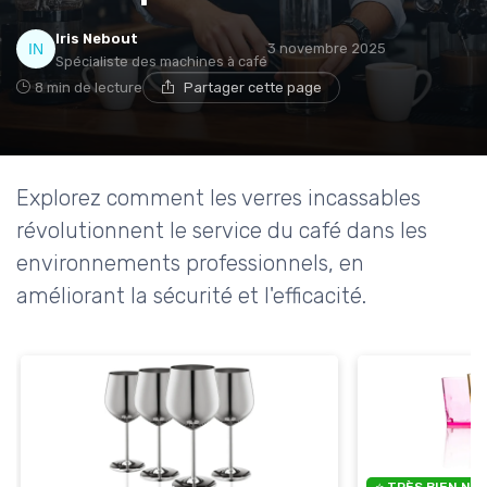
→ Je rejoins le club
Iris Nebout
3 novembre 2025
Spécialiste des machines à café
8 min de lecture
Partager cette page
* En rejoignant le club, j'accepte de recevoir les emails
de Café ou Café et les offres de ses partenaires.
Non merci, peut-être plus tard
Explorez comment les verres incassables
révolutionnent le service du café dans les
environnements professionnels, en
améliorant la sécurité et l'efficacité.