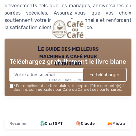
d'événements tels que les mariages, anniversaires ou
soirées spéciales. Assurez-vous que vos choix
soutiennent votre image professionnelle et renforcent
la satisfaction client à chaque service.
Le guide des meilleurs
machines a café pour
Téléchargez gratuitement le livre blanc
le bureau
➔ Télécharger
Café ou Café — 2026
*
En remplissant ce formulaire, j’accepte d’être contacté(e) à
des fins commerciales par Café ou Café et ses partenaires.
Résumer
ChatGPT
Claude
Mistral