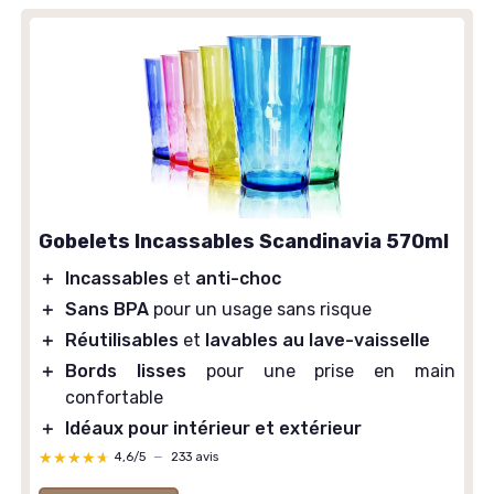
Gobelets Incassables Scandinavia 570ml
＋
Incassables
et
anti-choc
＋
Sans BPA
pour un usage sans risque
＋
Réutilisables
et
lavables au lave-vaisselle
＋
Bords lisses
pour une prise en main
confortable
＋
Idéaux pour intérieur et extérieur
★★★★★
★★★★★
4,6/5
—
233 avis