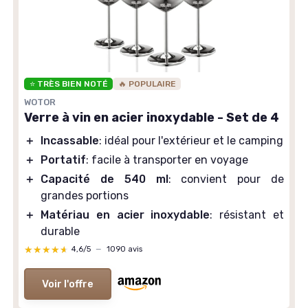
⭐ TRÈS BIEN NOTÉ
🔥 POPULAIRE
WOTOR
Verre à vin en acier inoxydable - Set de 4
＋
Incassable
: idéal pour l'extérieur et le camping
＋
Portatif
: facile à transporter en voyage
＋
Capacité de 540 ml
: convient pour de
grandes portions
＋
Matériau en acier inoxydable
: résistant et
durable
★★★★★
★★★★★
4,6/5
—
1090 avis
Voir l'offre