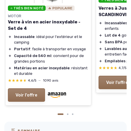
⭐ TRÈS BIEN NO
Verres à Jus 
⭐ TRÈS BIEN NOTÉ
🔥 POPULAIRE
SCANDINOVIA
WOTOR
Verre à vin en acier inoxydable -
＋
Incassables
et
Set de 4
enfants
＋
Lot de 4
gobel
＋
Incassable
: idéal pour l'extérieur et le
＋
Sans BPA
pour
camping
＋
Lavables au l
＋
Portatif
: facile à transporter en voyage
entretien facil
＋
Capacité de 540 ml
: convient pour de
＋
Empilables
po
grandes portions
★★★★★
★★★★★
＋
Matériau en acier inoxydable
: résistant
4,7/5
—
et durable
★★★★★
★★★★★
4,6/5
—
1090 avis
Voir l'offre
Voir l'offre
SOMMAIRE