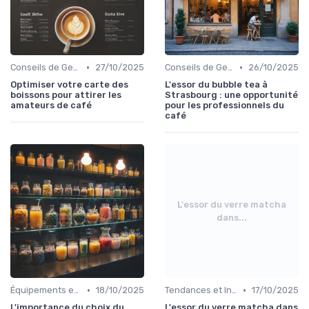
•
•
Conseils de Gestion du Café
27/10/2025
Conseils de Gestion du Café
26/10/2025
Optimiser votre carte des
L'essor du bubble tea à
boissons pour attirer les
Strasbourg : une opportunité
amateurs de café
pour les professionnels du
café
L'essor du verre matcha
dans...
•
•
Équipements et Machines CHR
18/10/2025
Tendances et Innovations CHR
17/10/2025
L'importance du choix du
L'essor du verre matcha dans