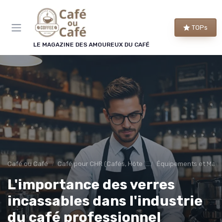
Panneau de gestion des cookies
×
TOPs
LE CLUB CAFÉ OU CAFÉ
LE MAGAZINE DES AMOUREUX DU CAFÉ
Rejoignez le club des
amoureux du café !
Chaque semaine, nos meilleures sélections de
machines et de cafés, les bons plans repérés par
la rédaction et les conseils qui changent vraiment
le goût de votre tasse.
Bons plans
Guides d'achat
Café ou Café
Café pour CHR (Cafés, Hôtels, Restaurants)
Équipements et Mac
Conseils barista
Avant-première
L'importance des verres
incassables dans l'industrie
du café professionnel