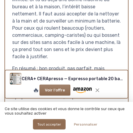
bureau et à la maison, l’intérêt baisse
nettement. Il faut aussi accepter de la nettoyer
à la main et de surveiller un minimum la batterie.
Pour ceux qui roulent beaucoup (routiers,
commerciaux, camping-caristes) ou qui bossent
sur des sites sans accès facile à une machine, là
ça prend tout son sens et le prix devient plus
facile à justifier.
En résumé : bon produit, pas parfait, mais
cohérent. Si tu te reconnais dans le profil «
CERA+ CERApresso — Expresso portable 20 bar (5–8 tasses) — Vert
accro à l’espresso en mobilité », tu risques d’être
🔥
content. Si tu cherches juste un gadget café
Voir l'offre
sympa sans vrai besoin, tu peux économiser ton
argent ou partir sur quelque chose de plus
Ce site utilise des cookies et vous donne le contrôle sur ceux que
simple.
vous souhaitez activer
Tout accepter
Personnaliser