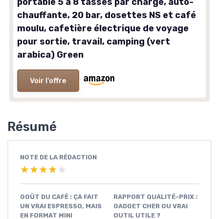
portable 5 à 8 tasses par charge, auto-
chauffante, 20 bar, dosettes NS et café
moulu, cafetière électrique de voyage
pour sortie, travail, camping (vert
arabica) Green
Voir l'offre
Résumé
NOTE DE LA RÉDACTION
★★★★★
★★★★★
GOÛT DU CAFÉ : ÇA FAIT
RAPPORT QUALITÉ-PRIX :
UN VRAI ESPRESSO, MAIS
GADGET CHER OU VRAI
EN FORMAT MINI
OUTIL UTILE ?