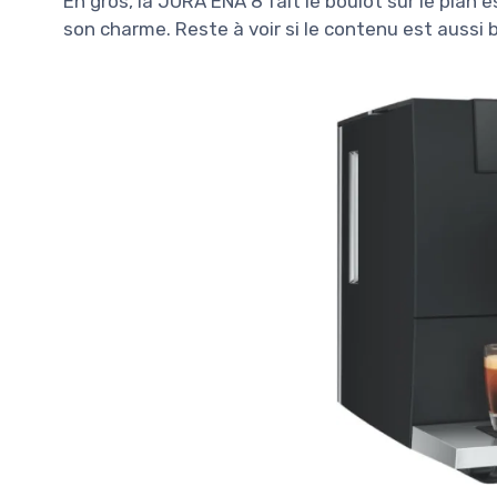
En gros, la JURA ENA 8 fait le boulot sur le plan e
son charme. Reste à voir si le contenu est aussi 