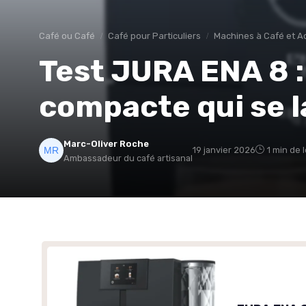
Café ou Café
Café pour Particuliers
Machines à Café et A
Test JURA ENA 8 :
compacte qui se l
Marc-Oliver Roche
19 janvier 2026
1 min de 
Ambassadeur du café artisanal