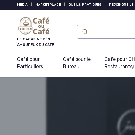
Panneau de gestion des cookies
MÉDIA
|
MARKETPLACE
|
OUTILS PRATIQUES
|
REJOINDRE LE
LE MAGAZINE DES
AMOUREUX DU CAFÉ
Café pour
Café pour le
Café pour CHR
Particuliers
Bureau
Restaurants)