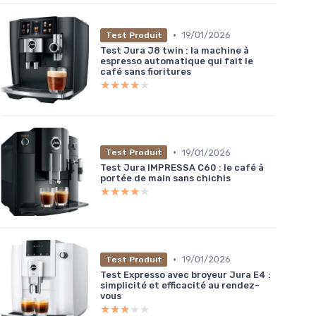
•
19/01/2026
Test Produit
Test Jura J8 twin : la machine à
espresso automatique qui fait le
café sans fioritures
★★★★★
★★★★★
•
19/01/2026
Test Produit
Test Jura IMPRESSA C60 : le café à
portée de main sans chichis
★★★★★
★★★★★
•
19/01/2026
Test Produit
Test Expresso avec broyeur Jura E4 :
simplicité et efficacité au rendez-
vous
★★★★★
★★★★★