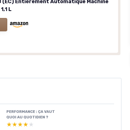
 (EC) Entièrement Automatique Machine
1,1 L
PERFORMANCE : ÇA VAUT
QUOI AU QUOTIDIEN ?
★★★★★
★★★★★