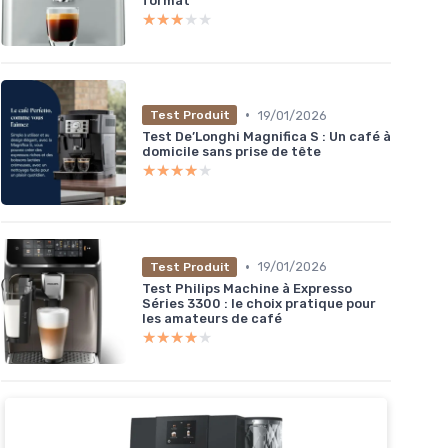
format
★★★★★
★★★★★
•
19/01/2026
Test Produit
Test De’Longhi Magnifica S : Un café à
domicile sans prise de tête
★★★★★
★★★★★
•
19/01/2026
Test Produit
Test Philips Machine à Expresso
Séries 3300 : le choix pratique pour
les amateurs de café
★★★★★
★★★★★