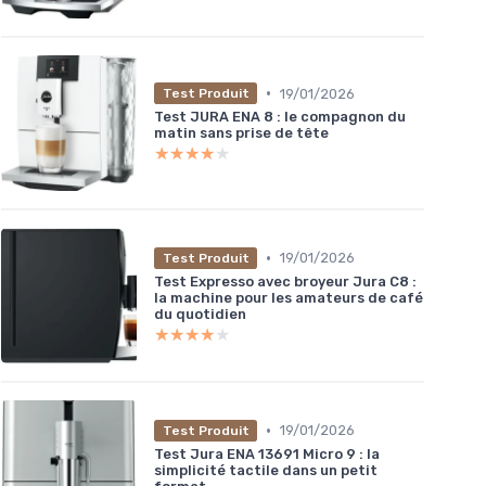
•
19/01/2026
Test Produit
Test JURA ENA 8 : le compagnon du
matin sans prise de tête
★★★★★
★★★★★
•
19/01/2026
Test Produit
Test Expresso avec broyeur Jura C8 :
la machine pour les amateurs de café
du quotidien
★★★★★
★★★★★
•
19/01/2026
Test Produit
Test Jura ENA 13691 Micro 9 : la
simplicité tactile dans un petit