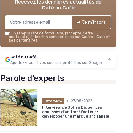
Recevez les dernières actualités de
Café ou Café
➔ Je m'inscris
*
En remplissant ce formulaire, j’accepte d’être
contacté(e) à des fins commerciales par Café ou Café et
ses partenaires.
Café ou Café
Ajoutez-nous à vos sources préférées sur Google
Parole d'experts
•
27/05/2026
Interview
Interview de Johan Didou : Les
coulisses d'un torréfacteur :
développer une marque artisanale