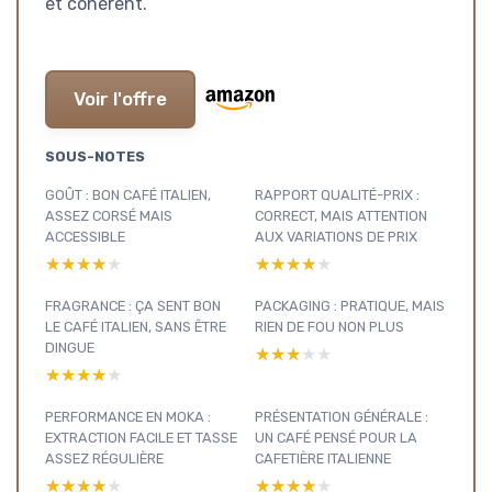
et cohérent.
Voir l'offre
SOUS-NOTES
GOÛT : BON CAFÉ ITALIEN,
RAPPORT QUALITÉ-PRIX :
ASSEZ CORSÉ MAIS
CORRECT, MAIS ATTENTION
ACCESSIBLE
AUX VARIATIONS DE PRIX
★★★★★
★★★★★
★★★★★
★★★★★
FRAGRANCE : ÇA SENT BON
PACKAGING : PRATIQUE, MAIS
LE CAFÉ ITALIEN, SANS ÊTRE
RIEN DE FOU NON PLUS
DINGUE
★★★★★
★★★★★
★★★★★
★★★★★
PERFORMANCE EN MOKA :
PRÉSENTATION GÉNÉRALE :
EXTRACTION FACILE ET TASSE
UN CAFÉ PENSÉ POUR LA
ASSEZ RÉGULIÈRE
CAFETIÈRE ITALIENNE
★★★★★
★★★★★
★★★★★
★★★★★