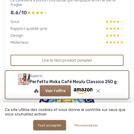
La cafetière à piston costaude qui remplace enfin le verre
fragile
8.6/10
★★★★★
★★★★★
Gout
★★★★★
★★★★★
Rapport qualité-prix
★★★★★
★★★★★
Design
★★★★★
★★★★★
Materiaux
★★★★★
★★★★★
Lire le test produit complet
Bialetti
Perfetto Moka Café Moulu Classico 250 g
🔥
Voir l'offre
Ce site utilise des cookies et vous donne le contrôle sur ceux que
vous souhaitez activer
Tout accepter
Personnaliser