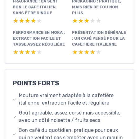
FRAGRANCE : ÇA SENT
PACKAGING : PRATIQUE,
BON LE CAFÉ ITALIEN,
MAIS RIEN DE FOU NON
SANS ÊTRE DINGUE
PLUS
★★★★★
★★★★★
★★★★★
★★★★★
PERFORMANCE EN MOKA :
PRÉSENTATION GÉNÉRALE
EXTRACTION FACILE ET
: UN CAFÉ PENSÉ POUR LA
TASSE ASSEZ RÉGULIÈRE
CAFETIÈRE ITALIENNE
★★★★★
★★★★★
★★★★★
★★★★★
POINTS FORTS
Mouture vraiment adaptée à la cafetière
italienne, extraction facile et régulière
Goût agréable, assez corsé mais accessible,
avec un côté noisette / fruits secs
Bon café du quotidien, pratique pour ceux
qui ne veulent pas s’embêter avec un moulin