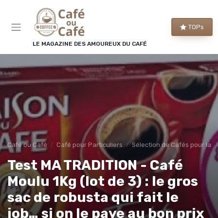
Panneau de gestion des cookies
TOPs
LE MAGAZINE DES AMOUREUX DU CAFÉ
Café ou Café
Café pour Particuliers
Sélection de Cafés pour la 
Test MA TRADITION - Café
Moulu 1Kg (lot de 3) : le gros
sac de robusta qui fait le
job… si on le paye au bon prix