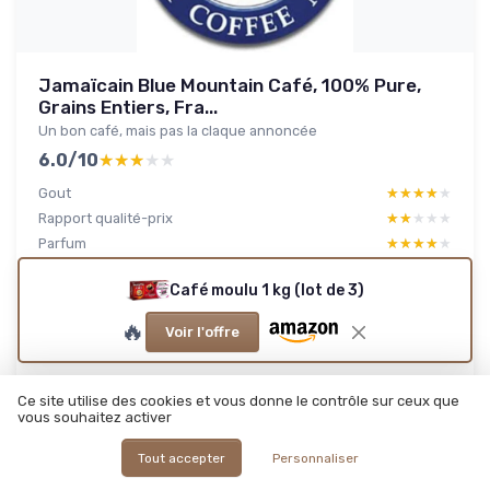
Jamaïcain Blue Mountain Café, 100% Pure,
Grains Entiers, Fra...
Un bon café, mais pas la claque annoncée
6.0/10
★★★★★
★★★★★
Gout
★★★★★
★★★★★
Rapport qualité-prix
★★★★★
★★★★★
Parfum
★★★★★
★★★★★
Emballage
★★★★★
★★★★★
Café moulu 1 kg (lot de 3)
🔥
Voir l'offre
Lire le test produit complet
Ce site utilise des cookies et vous donne le contrôle sur ceux que
vous souhaitez activer
Tout accepter
Personnaliser