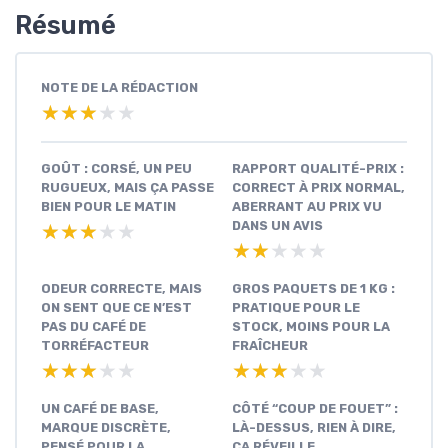
Résumé
NOTE DE LA RÉDACTION
★★★★★
★★★★★
GOÛT : CORSÉ, UN PEU
RAPPORT QUALITÉ-PRIX :
RUGUEUX, MAIS ÇA PASSE
CORRECT À PRIX NORMAL,
BIEN POUR LE MATIN
ABERRANT AU PRIX VU
DANS UN AVIS
★★★★★
★★★★★
★★★★★
★★★★★
ODEUR CORRECTE, MAIS
GROS PAQUETS DE 1 KG :
ON SENT QUE CE N’EST
PRATIQUE POUR LE
PAS DU CAFÉ DE
STOCK, MOINS POUR LA
TORRÉFACTEUR
FRAÎCHEUR
★★★★★
★★★★★
★★★★★
★★★★★
UN CAFÉ DE BASE,
CÔTÉ “COUP DE FOUET” :
MARQUE DISCRÈTE,
LÀ-DESSUS, RIEN À DIRE,
PENSÉ POUR LA
ÇA RÉVEILLE