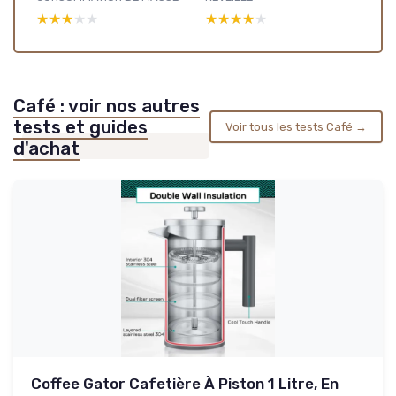
★★★★★
★★★★★
★★★★★
★★★★★
Café : voir nos autres
tests et guides
Voir tous les tests Café →
d'achat
Coffee Gator Cafetière À Piston 1 Litre, En