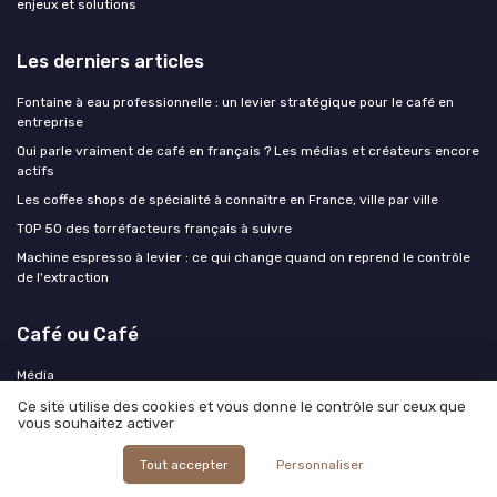
enjeux et solutions
Les derniers articles
Fontaine à eau professionnelle : un levier stratégique pour le café en
entreprise
Qui parle vraiment de café en français ? Les médias et créateurs encore
actifs
Les coffee shops de spécialité à connaître en France, ville par ville
TOP 50 des torréfacteurs français à suivre
Machine espresso à levier : ce qui change quand on reprend le contrôle
de l'extraction
Café ou Café
Média
Marketplace
Ce site utilise des cookies et vous donne le contrôle sur ceux que
vous souhaitez activer
Outils pratiques
Rejoindre le club
Tout accepter
Personnaliser
Kit média et RP