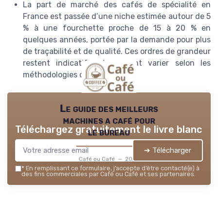
La part de marché des cafés de spécialité en
France est passée d’une niche estimée autour de 5
% à une fourchette proche de 15 à 20 % en
quelques années, portée par la demande pour plus
de traçabilité et de qualité. Ces ordres de grandeur
restent indicatifs et peuvent varier selon les
méthodologies d’étude.
Le guide des meilleurs
machines a café pour
Téléchargez gratuitement le livre blanc
le bureau
➔ Télécharger
Café ou Café — 2026
*
En remplissant ce formulaire, j’accepte d’être contacté(e) à
des fins commerciales par Café ou Café et ses partenaires.