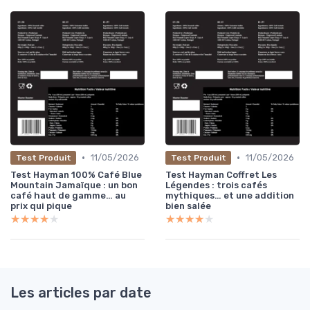
•
•
11/05/2026
11/05/2026
Test Produit
Test Produit
Test Hayman 100% Café Blue
Test Hayman Coffret Les
Mountain Jamaïque : un bon
Légendes : trois cafés
café haut de gamme… au
mythiques… et une addition
prix qui pique
bien salée
★★★★★
★★★★★
★★★★★
★★★★★
Les articles par date