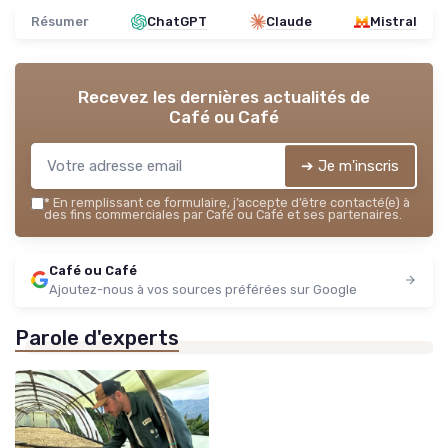
Résumer
ChatGPT
Claude
Mistral
Recevez les dernières actualités de
Café ou Café
➔ Je m'inscris
*
En remplissant ce formulaire, j’accepte d’être contacté(e) à
des fins commerciales par Café ou Café et ses partenaires.
Café ou Café
Ajoutez-nous à vos sources préférées sur Google
Parole d'experts