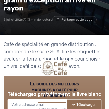
grain d'exception arrive en
rayon
→ Je rejoins le club
8 juillet 2026
13 min de lecture
Partager cette page
* En rejoignant le club, j'accepte de recevoir les emails
de Café ou Café et les offres de ses partenaires.
Café de spécialité en grande distribution :
comprendre le score SCA, lire les étiquettes,
évaluer la torréfaction et le prix pour choisir
un vrai café de spécialité en rayon.
Le guide des meilleurs
machines a café pour
Téléchargez gratuitement le livre blanc
le bureau
➔ Télécharger
Café ou Café — 2026