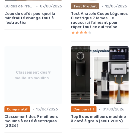
•
•
Guides de Préparation
07/08/2026
12/05/2026
Test Produit
L'eau du café : pourquoi la
Test Anatole Coupe Légumes
minéralité change tout à
Électrique 7 lames : le
l'extraction
raccourci fainéant pour
râper tout ce qui traîne
★★★★★
★★★★★
Classement des 9
meilleurs moulins...
•
•
13/06/2026
01/08/2026
Comparatif
Comparatif
Classement des 9 meilleurs
Top 5 des meilleurs machine
moulins à café électriques
à café à grain (août 2026)
(2026)