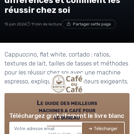
différences et comment les
réussir chez soi
15 juin 2026
11 min de lecture
Partager cette page
Cappuccino, flat white, cortado : ratios,
textures de lait, tailles de tasses et méthodes
pour les réussir chez soi avec une machine
espresso, expliqués pour amateurs exigeants.
Le guide des meilleurs
machines a café pour
Téléchargez gratuitement le livre blanc
le bureau
➔ Télécharger
Café ou Café — 2026