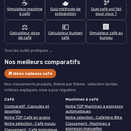
☕
🫖
🫘
Simulateur machine
Quiz méthode de
Quel café est fait
à café
préparation
pour vous ?
⚖️
💶
🏢
Calculateur dose
Calculateur budget
Simulateur café au
de café
café
bureau
Tous les outils pratiques →
Nos meilleurs comparatifs
🎁 Idées cadeaux café
Nos classements produits, thème par thème : sélection testée,
critères expliqués, mise à jour régulière.
Café
Machines à café
Comparatif : Capsules et
Notre TOP Machines à espresso
dosettes
automatiques
Notre TOP Café en grains
Notre sélection : Cafetière filtre
Notre sélection : Café moulu
Classement : Machines à
espresso manuelles
Classement : Café biologique