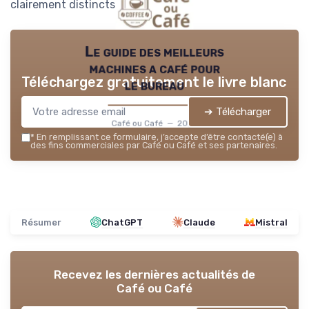
clairement distincts.
Le guide des meilleurs
machines a café pour
Téléchargez gratuitement le livre blanc
le bureau
➔ Télécharger
Café ou Café — 2026
*
En remplissant ce formulaire, j’accepte d’être contacté(e) à
des fins commerciales par Café ou Café et ses partenaires.
Résumer
ChatGPT
Claude
Mistral
Recevez les dernières actualités de
Café ou Café