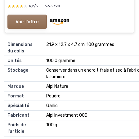
★★★★★
★★★★★
4,2/5
—
3975 avis
Voir l'offre
Dimensions
‎21,9 x 12,7 x 4,7 cm; 100 grammes
du colis
Unités
‎100.0 gramme
Stockage
‎Conserver dans un endroit frais et sec à l'abri 
la lumière.
Marque
‎Alpi Nature
Format
‎Poudre
Spécialité
‎Garlic
Fabricant
‎Alpi Investment OOD
Poids de
‎100 g
l'article