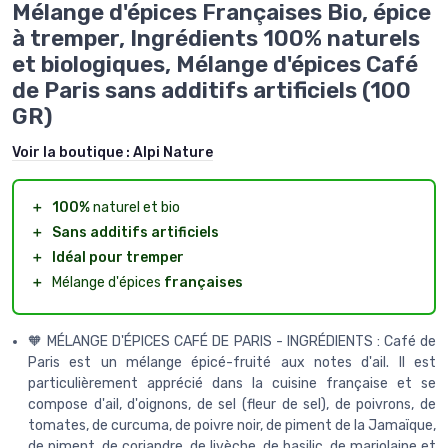
Mélange d'épices Françaises Bio, épice
à tremper, Ingrédients 100% naturels
et biologiques, Mélange d'épices Café
de Paris sans additifs artificiels (100
GR)
Voir la boutique :
Alpi Nature
＋
100%
naturel et bio
＋
Sans additifs artificiels
＋
Idéal pour tremper
＋
Mélange d'épices
françaises
🧡 MÉLANGE D'ÉPICES CAFÉ DE PARIS - INGRÉDIENTS : Café de
Paris est un mélange épicé-fruité aux notes d'ail. Il est
particulièrement apprécié dans la cuisine française et se
compose d'ail, d'oignons, de sel (fleur de sel), de poivrons, de
tomates, de curcuma, de poivre noir, de piment de la Jamaïque,
de piment, de coriandre, de livèche, de basilic, de marjolaine et