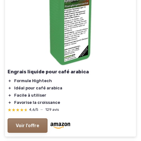
Engrais liquide pour café arabica
＋
Formule Hightech
＋
Idéal pour café arabica
＋
Facile à utiliser
＋
Favorise la croissance
★★★★★
★★★★★
4,6/5
—
129 avis
Voir l'offre