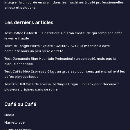
Intégrer la chicorée en grain dans les machines à café professionnelles :
enjeux et solutions
Les derniers articles
Test Coffee Gator 1L : la cafetière à piston costaude qui remplace enfin
le verre fragile
Test De’Longhi Eletta Explore ECAM452.57.G : la machine à café
complète mais un peu prise de tête
Test Jamaïcain Blue Mountain (Volcanica) : un bon café, mais pas la
claque annoncée
Test Cafés Méo Espresso 6 kg : un gros sac pour ceux qui enchaînent les
cafés bien costauds
Test KIRIBIRI Café de spécialité Single Origin : un pack pour découvrir
plusieurs origines sans se ruiner
Café ou Café
Média
Marketplace
Outils pratiques