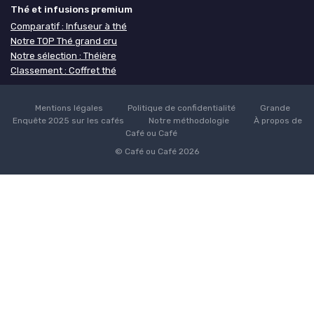
Thé et infusions premium
Comparatif : Infuseur à thé
Notre TOP Thé grand cru
Notre sélection : Théière
Classement : Coffret thé
Mentions légales
Politique de confidentialité
Grande
Enquête 2025 sur les cafés
Notre méthodologie
À propos de
Café ou Café
© Café ou Café 2026