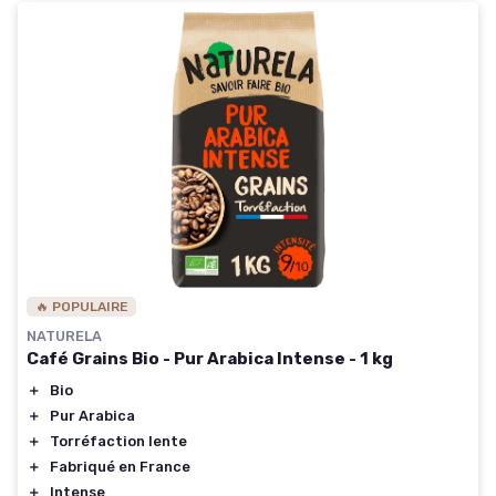
🔥 POPULAIRE
NATURELA
Café Grains Bio - Pur Arabica Intense - 1 kg
＋
Bio
＋
Pur Arabica
＋
Torréfaction lente
＋
Fabriqué en France
＋
Intense