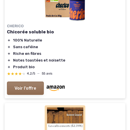
CHERICO
Chicorée soluble bio
＋
100% Naturelle
＋
Sans caféine
＋
Riche en fibres
＋
Notes toastées et noisette
＋
Produit bio
★★★★★
★★★★★
4,2/5
—
55 avis
Voir l'offre