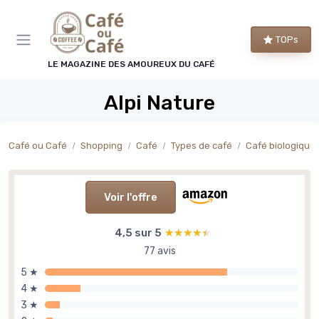
Panneau de gestion des cookies
TOPs
LE MAGAZINE DES AMOUREUX DU CAFÉ
Alpi Nature
Café ou Café
Shopping
Café
Types de café
Café biologique
Voir l'offre
4,5 sur 5
★★★★★
★★★★★
77 avis
5 ★
4 ★
3 ★