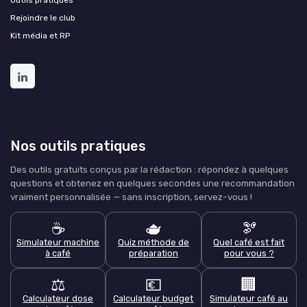
Rejoindre le club
Kit média et RP
Nos outils pratiques
Des outils gratuits conçus par la rédaction : répondez à quelques
questions et obtenez en quelques secondes une recommandation
vraiment personnalisée — sans inscription, servez-vous !
☕
🫖
🫘
Simulateur machine
Quiz méthode de
Quel café est fait
à café
préparation
pour vous ?
⚖️
💶
🏢
Calculateur dose
Calculateur budget
Simulateur café au