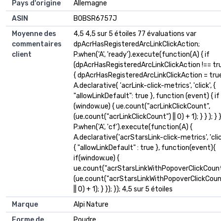
Pays d'origine
‎Allemagne
ASIN
B0BSR6757J
Moyenne des
4,5 4,5 sur 5 étoiles 77 évaluations var
commentaires
dpAcrHasRegisteredArcLinkClickAction;
client
P.when('A', 'ready').execute(function(A) { if
(dpAcrHasRegisteredArcLinkClickAction !== tr
{ dpAcrHasRegisteredArcLinkClickAction = tru
A.declarative( 'acrLink-click-metrics', 'click', {
"allowLinkDefault": true }, function (event) { if
(window.ue) { ue.count("acrLinkClickCount",
(ue.count("acrLinkClickCount") || 0) + 1); } } ); } }
P.when('A', 'cf').execute(function(A) {
A.declarative('acrStarsLink-click-metrics', 'clic
{ "allowLinkDefault" : true }, function(event){
if(window.ue) {
ue.count("acrStarsLinkWithPopoverClickCount
(ue.count("acrStarsLinkWithPopoverClickCoun
|| 0) + 1); } }); }); 4,5 sur 5 étoiles
Marque
Alpi Nature
Forme de
Poudre