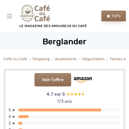
Panneau de gestion des cookies
TOPs
LE MAGAZINE DES AMOUREUX DU CAFÉ
Berglander
Café ou Café
Shopping
Accessoires
Dégustation
Tasses à 
Voir l'offre
4,7 sur 5
★★★★★
★★★★★
173 avis
5 ★
4 ★
3 ★