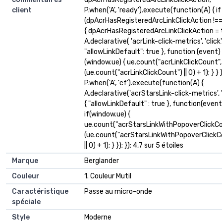
client
P.when('A', 'ready').execute(function(A) { if
(dpAcrHasRegisteredArcLinkClickAction !==
{ dpAcrHasRegisteredArcLinkClickAction = 
A.declarative( 'acrLink-click-metrics', 'click',
"allowLinkDefault": true }, function (event) {
(window.ue) { ue.count("acrLinkClickCount",
(ue.count("acrLinkClickCount") || 0) + 1); } } );
P.when('A', 'cf').execute(function(A) {
A.declarative('acrStarsLink-click-metrics', 'c
{ "allowLinkDefault" : true }, function(event
if(window.ue) {
ue.count("acrStarsLinkWithPopoverClickCo
(ue.count("acrStarsLinkWithPopoverClickC
|| 0) + 1); } }); }); 4,7 sur 5 étoiles
Marque
Berglander
Couleur
1. Couleur Mutil
Caractéristique
Passe au micro-onde
spéciale
Style
Moderne