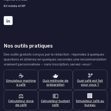
Kit média et RP
Nos outils pratiques
Des outils gratuits conçus par la rédaction : répondez à quelques
questions et obtenez en quelques secondes une recommandation
vraiment personnalisée — sans inscription, servez-vous !
☕
🫖
🫘
Simulateur machine
Quiz méthode de
Quel café est fait
à café
préparation
pour vous ?
⚖️
💶
🏢
Calculateur dose
Calculateur budget
Simulateur café au
de café
café
bureau