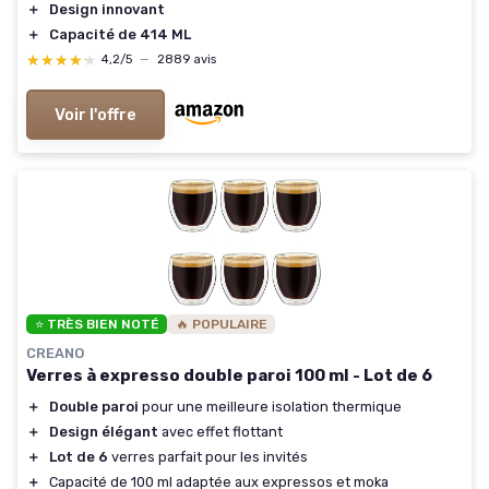
＋
Design innovant
＋
Capacité de 414 ML
★★★★★
★★★★★
4,2/5
—
2889 avis
Voir l'offre
⭐ TRÈS BIEN NOTÉ
🔥 POPULAIRE
CREANO
Verres à expresso double paroi 100 ml - Lot de 6
＋
Double paroi
pour une meilleure isolation thermique
＋
Design élégant
avec effet flottant
＋
Lot de 6
verres parfait pour les invités
＋
Capacité de 100 ml adaptée aux expressos et moka