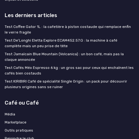
Les derniers articles
Test Coffee Gator 1L : la cafetière à piston costaude qui remplace enfin
le verre fragile
Test De’Longhi Eletta Explore ECAM452.57.G : la machine à café
complète mais un peu prise de tête
Test Jamaïcain Blue Mountain (Volcanica) : un bon café, mais pas la
claque annoncée
Test Cafés Méo Espresso 6 kg : un gros sac pour ceux qui enchaînent les
cafés bien costauds
Test KIRIBIRI Café de spécialité Single Origin : un pack pour découvrir
plusieurs origines sans se ruiner
Café ou Café
Média
Marketplace
Outils pratiques
Rejoindre le club