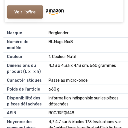
Voir l'offre
Marque
‎Berglander
Numéro de
‎BL.Mugs.Mix8
modèle
Couleur
‎1. Couleur Mutil
Dimensions du
‎4,33 x 4,33 x 4,13 cm; 660 grammes
produit (L x l x h)
Caractéristiques
‎Passe au micro-onde
Poids de l'article
‎660 g
Disponibilité des
‎Information indisponible sur les pièces
pièces détachées
détachées
ASIN
B0CJRFQM48
Moyenne des
4,7 4,7 sur 5 étoiles 173 évaluations var
commentaires
dpAcrHasRegisteredArcLinkClickAction;