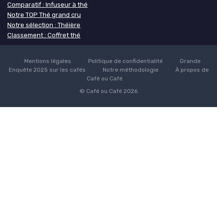
Comparatif : Infuseur à thé
Notre TOP Thé grand cru
Notre sélection : Théière
Classement : Coffret thé
Mentions légales
Politique de confidentialité
Grande
Enquête 2025 sur les cafés
Notre méthodologie
À propos de
Café ou Café
© Café ou Café 2026