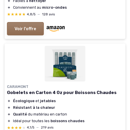
＋
Faciles à
nettoyer
＋
Conviennent au
micro-ondes
★★★★★
★★★★★
4,8/5
—
128 avis
Voir l'offre
CARAMONT
Gobelets en Carton 4 Oz pour Boissons Chaudes
＋
Écologique
et
jetables
＋
Résistant à la chaleur
＋
Qualité
du matériau en carton
＋
Idéal pour toutes les
boissons chaudes
★★★★★
★★★★★
4,1/5
—
219 avis