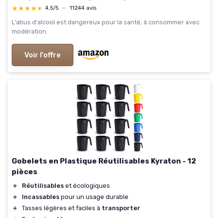
★★★★★
★★★★★
4,5/5
—
11244 avis
L'abus d'alcool est dangereux pour la santé, à consommer avec
modération.
Voir l'offre
Gobelets en Plastique Réutilisables Kyraton - 12
pièces
＋
Réutilisables
et écologiques
＋
Incassables
pour un usage durable
＋
Tasses légères et faciles à
transporter