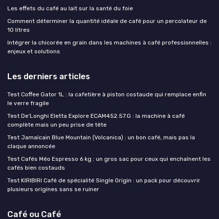
Les effets du café au lait sur la santé du foie
Comment déterminer la quantité idéale de café pour un percolateur de
10 litres
Intégrer la chicorée en grain dans les machines à café professionnelles :
enjeux et solutions
Les derniers articles
Test Coffee Gator 1L : la cafetière à piston costaude qui remplace enfin
le verre fragile
Test De’Longhi Eletta Explore ECAM452.57.G : la machine à café
complète mais un peu prise de tête
Test Jamaïcain Blue Mountain (Volcanica) : un bon café, mais pas la
claque annoncée
Test Cafés Méo Espresso 6 kg : un gros sac pour ceux qui enchaînent les
cafés bien costauds
Test KIRIBIRI Café de spécialité Single Origin : un pack pour découvrir
plusieurs origines sans se ruiner
Café ou Café