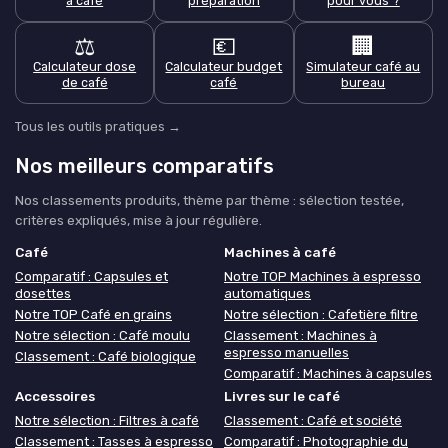
à café
préparation
pour vous ?
⚖️
💶
🏢
Calculateur dose
Calculateur budget
Simulateur café au
de café
café
bureau
Tous les outils pratiques →
Nos meilleurs comparatifs
Nos classements produits, thème par thème : sélection testée,
critères expliqués, mise à jour régulière.
Café
Machines à café
Comparatif : Capsules et
Notre TOP Machines à espresso
dosettes
automatiques
Notre TOP Café en grains
Notre sélection : Cafetière filtre
Notre sélection : Café moulu
Classement : Machines à
espresso manuelles
Classement : Café biologique
Comparatif : Machines à capsules
Accessoires
Livres sur le café
Notre sélection : Filtres à café
Classement : Café et société
Classement : Tasses à espresso
Comparatif : Photographie du