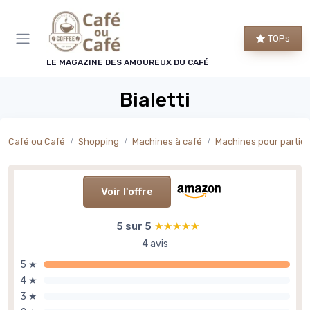
Panneau de gestion des cookies
TOPs
LE MAGAZINE DES AMOUREUX DU CAFÉ
Bialetti
Café ou Café
Shopping
Machines à café
Machines pour particu
Voir l'offre
5 sur 5
★★★★★
★★★★★
4 avis
5 ★
4 ★
3 ★