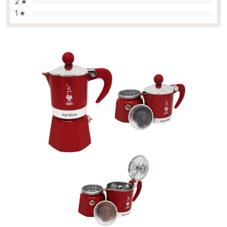
2 ★
1 ★