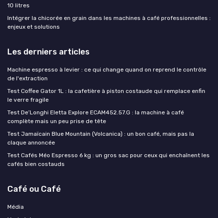
10 litres
Intégrer la chicorée en grain dans les machines à café professionnelles :
enjeux et solutions
Les derniers articles
Machine espresso à levier : ce qui change quand on reprend le contrôle
de l'extraction
Test Coffee Gator 1L : la cafetière à piston costaude qui remplace enfin
le verre fragile
Test De’Longhi Eletta Explore ECAM452.57.G : la machine à café
complète mais un peu prise de tête
Test Jamaïcain Blue Mountain (Volcanica) : un bon café, mais pas la
claque annoncée
Test Cafés Méo Espresso 6 kg : un gros sac pour ceux qui enchaînent les
cafés bien costauds
Café ou Café
Média