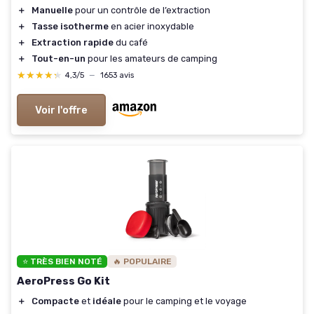
＋
Manuelle
pour un contrôle de l’extraction
＋
Tasse isotherme
en acier inoxydable
＋
Extraction rapide
du café
＋
Tout-en-un
pour les amateurs de camping
★★★★★
★★★★★
4,3/5
—
1653 avis
Voir l'offre
⭐ TRÈS BIEN NOTÉ
🔥 POPULAIRE
AeroPress Go Kit
＋
Compacte
et
idéale
pour le camping et le voyage