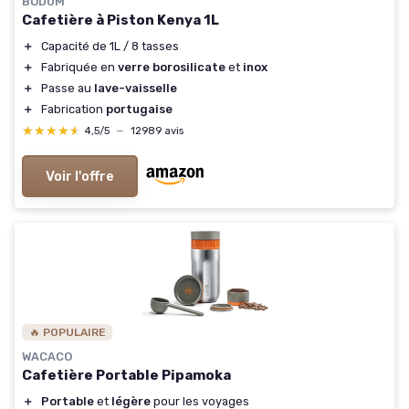
BODUM
Cafetière à Piston Kenya 1L
＋
Capacité de 1L / 8 tasses
＋
Fabriquée en
verre borosilicate
et
inox
＋
Passe au
lave-vaisselle
＋
Fabrication
portugaise
★★★★★
★★★★★
4,5/5
—
12989 avis
Voir l'offre
🔥 POPULAIRE
WACACO
Cafetière Portable Pipamoka
＋
Portable
et
légère
pour les voyages