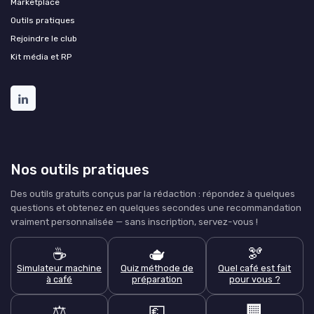
Marketplace
Outils pratiques
Rejoindre le club
Kit média et RP
Nos outils pratiques
Des outils gratuits conçus par la rédaction : répondez à quelques
questions et obtenez en quelques secondes une recommandation
vraiment personnalisée — sans inscription, servez-vous !
☕
🫖
🫘
Simulateur machine
Quiz méthode de
Quel café est fait
à café
préparation
pour vous ?
⚖️
💶
🏢