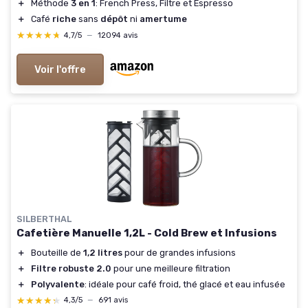
＋
Méthode
3 en 1
: French Press, Filtre et Espresso
＋
Café
riche
sans
dépôt
ni
amertume
★★★★★
★★★★★
4,7/5
—
12094 avis
Voir l'offre
SILBERTHAL
Cafetière Manuelle 1,2L - Cold Brew et Infusions
＋
Bouteille de
1,2 litres
pour de grandes infusions
＋
Filtre robuste 2.0
pour une meilleure filtration
＋
Polyvalente
: idéale pour café froid, thé glacé et eau infusée
★★★★★
★★★★★
4,3/5
—
691 avis