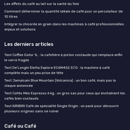
Les effets du café au lait sur la santé du foie
Comment déterminer la quantité idéale de café pour un percolateur de
10 litres
Intégrer la chicorée en grain dans les machines à café professionnelles :
enjeux et solutions
Les derniers articles
Test Coffee Gator 1L : la cafetière à piston costaude qui remplace enfin
le verre fragile
Test De’Longhi Eletta Explore ECAM452.57.G : la machine à café
complète mais un peu prise de tête
Test Jamaïcain Blue Mountain (Volcanica) : un bon café, mais pas la
claque annoncée
Test Cafés Méo Espresso 6 kg : un gros sac pour ceux qui enchaînent les
cafés bien costauds
Test KIRIBIRI Café de spécialité Single Origin : un pack pour découvrir
plusieurs origines sans se ruiner
Café ou Café