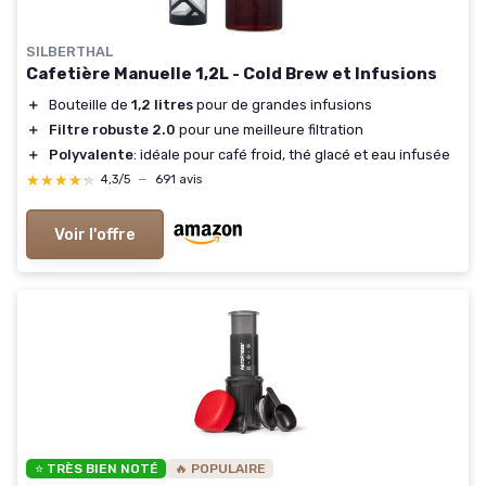
SILBERTHAL
Cafetière Manuelle 1,2L - Cold Brew et Infusions
＋
Bouteille de
1,2 litres
pour de grandes infusions
＋
Filtre robuste 2.0
pour une meilleure filtration
＋
Polyvalente
: idéale pour café froid, thé glacé et eau infusée
★★★★★
★★★★★
4,3/5
—
691 avis
Voir l'offre
⭐ TRÈS BIEN NOTÉ
🔥 POPULAIRE