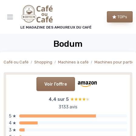
Panneau de gestion des cookies
TOPs
LE MAGAZINE DES AMOUREUX DU CAFÉ
Bodum
Café ou Café
Shopping
Machines à café
Machines pour particu
Voir l'offre
4,4 sur 5
★★★★★
★★★★★
3133 avis
5 ★
4 ★
3 ★