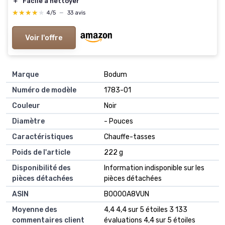
＋
Facile à nettoyer
★★★★★
★★★★★
4/5
—
33 avis
Voir l'offre
Marque
‎Bodum
Numéro de modèle
‎1783-01
Couleur
‎Noir
Diamètre
‎- Pouces
Caractéristiques
‎Chauffe-tasses
Poids de l'article
‎222 g
Disponibilité des
‎Information indisponible sur les
pièces détachées
pièces détachées
ASIN
B0000A8VUN
Moyenne des
4,4 4,4 sur 5 étoiles 3 133
commentaires client
évaluations 4,4 sur 5 étoiles