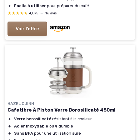
＋
Facile à utiliser
pour préparer du café
★★★★★
★★★★★
4,8/5
—
16 avis
Voir l'offre
HAZEL QUINN
Cafetière À Piston Verre Borosilicaté 450ml
＋
Verre borosilicaté
résistant à la chaleur
＋
Acier inoxydable 304
durable
＋
Sans BPA
pour une utilisation sûre