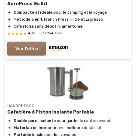
AeroPress Go Kit
＋
Compacte
et
idéale
pour le camping et le voyage
＋
Méthode
3 en 1
: French Press, Filtre et Espresso
＋
Café
riche
sans
dépôt
ni
amertume
★★★★★
★★★★★
4,7/5
—
12094 avis
Voir l'offre
HANDPRESSO
Cafetière à Piston Isolante Portable
＋
Double paroi isolante
pour garder le café au chaud
＋
Matériau en inox
pour une meilleure durabilité
＋
Portable
idéale pour les voyages