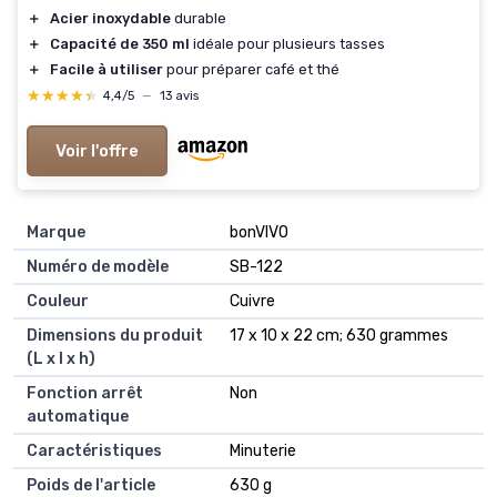
＋
Acier inoxydable
durable
＋
Capacité de 350 ml
idéale pour plusieurs tasses
＋
Facile à utiliser
pour préparer café et thé
★★★★★
★★★★★
4,4/5
—
13 avis
Voir l'offre
Marque
‎bonVIVO
Numéro de modèle
‎SB-122
Couleur
‎Cuivre
Dimensions du produit
‎17 x 10 x 22 cm; 630 grammes
(L x l x h)
Fonction arrêt
‎Non
automatique
Caractéristiques
‎Minuterie
Poids de l'article
‎630 g