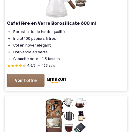
Cafetière en Verre Borosilicate 600 ml
＋
Borosilicate de haute qualité
＋
Inclut 100 papiers filtres
＋
Col en noyer élégant
＋
Couvercle en verre
＋
Capacité pour 1 à 3 tasses
★★★★★
★★★★★
4,5/5
—
138 avis
Voir l'offre