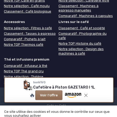
Notre TOP Café en grains
Notre sélection : Cafetière filtre
Notre sélection : Café moulu
Classement : Machines à
espresso manuelles
Classement : Café biologique
Comparatif : Machines à capsules
Accessoires
Livres sur le café
Notre sélection : Filtres à café
Classement : Café et société
Classement : Tasses à espresso
Comparatif : Photographie du
café
Comparatif : Pichets à lait
Notre TOP Histoire du café
Notre TOP Thermos café
Notre sélection : Design des
machines à café
Thé et infusions premium
Comparatif : Infuseur à thé
Notre TOP Thé grand cru
Notre sélection : Théière
Classement : Coffret thé
bonVIVO
Cafetière à Piston GAZETARO I 1L
🔥
Voir l'offre
Mentions légales
Politique de confidentialité
Grande
Enquête 2025 sur les cafés
Notre méthodologie
À propos de
Café ou Café
Ce site utilise des cookies et vous donne le contrôle sur ceux que
© Café ou Café 2026
vous souhaitez activer