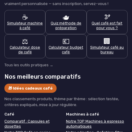
vraiment personnalisée — sans inscription, servez-vous !
☕
🫖
🫘
Simulateur machine
Quiz méthode de
Quel café est fait
à café
préparation
pour vous ?
⚖️
💶
🏢
Calculateur dose
Calculateur budget
Simulateur café au
de café
café
bureau
Tous les outils pratiques →
Nos meilleurs comparatifs
🎁 Idées cadeaux café
Nos classements produits, thème par thème : sélection testée,
critères expliqués, mise à jour régulière.
Café
Machines à café
Comparatif : Capsules et
Notre TOP Machines à espresso
dosettes
automatiques