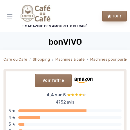
Panneau de gestion des cookies
TOPs
LE MAGAZINE DES AMOUREUX DU CAFÉ
bonVIVO
Café ou Café
Shopping
Machines à café
Machines pour particu
Voir l'offre
4,4 sur 5
★★★★★
★★★★★
4752 avis
5 ★
4 ★
3 ★