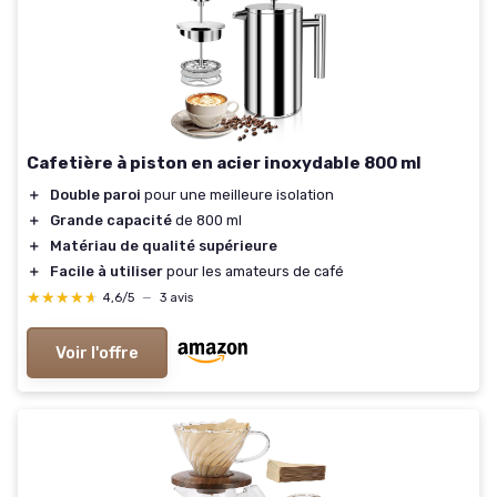
Cafetière à piston en acier inoxydable 800 ml
＋
Double paroi
pour une meilleure isolation
＋
Grande capacité
de 800 ml
＋
Matériau de qualité supérieure
＋
Facile à utiliser
pour les amateurs de café
★★★★★
★★★★★
4,6/5
—
3 avis
Voir l'offre