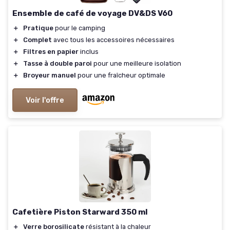
Ensemble de café de voyage DV&DS V60
＋
Pratique
pour le camping
＋
Complet
avec tous les accessoires nécessaires
＋
Filtres en papier
inclus
＋
Tasse à double paroi
pour une meilleure isolation
＋
Broyeur manuel
pour une fraîcheur optimale
Voir l'offre
Cafetière Piston Starward 350 ml
＋
Verre borosilicate
résistant à la chaleur