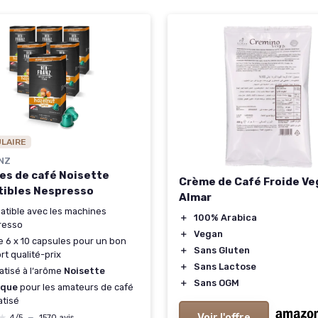
ULAIRE
NZ
es de café Noisette
Crème de Café Froide Ve
ibles Nespresso
Almar
tible avec les machines
＋
100% Arabica
resso
＋
Vegan
e 6 x 10 capsules pour un bon
＋
Sans Gluten
rt qualité-prix
＋
Sans Lactose
tisé à l‘arôme
Noisette
＋
Sans OGM
ique
pour les amateurs de café
tisé
Voir l'offre
★
★
4/5
—
1570 avis