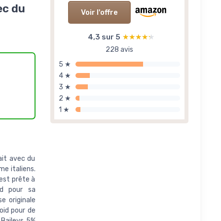
ec du
Voir l'offre
4,3 sur 5
★★★★★
★★★★★
228 avis
5 ★
4 ★
3 ★
2 ★
1 ★
ait avec du
me italiens.
est prête à
d pour sa
e originale
oid pour de
 Baileys 5%