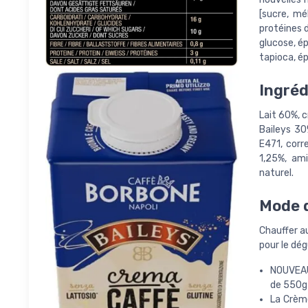
[sucre, mé
protéines d
glucose, é
tapioca, ép
Ingréd
Lait 60%, c
Baileys 30
E471, corr
1,25%, am
naturel.
Mode d
Chauffer a
pour le dé
NOUVEAUT
de 550g
La Crèm