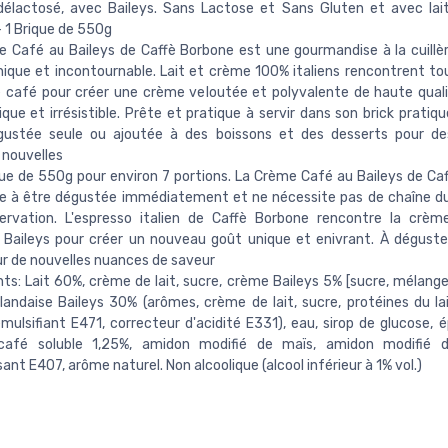
 délactosé, avec Baileys. Sans Lactose et Sans Gluten et avec la
 - 1 Brique de 550g
 Café au Baileys de Caffè Borbone est une gourmandise à la cuillè
ique et incontournable. Lait et crème 100% italiens rencontrent to
 café pour créer une crème veloutée et polyvalente de haute qual
que et irrésistible. Prête et pratique à servir dans son brick pratiqu
gustée seule ou ajoutée à des boissons et des desserts pour de
 nouvelles
ue de 550g pour environ 7 portions. La Crème Café au Baileys de Ca
e à être dégustée immédiatement et ne nécessite pas de chaîne du
ervation. L'espresso italien de Caffè Borbone rencontre la crème
e Baileys pour créer un nouveau goût unique et enivrant. À dégust
ur de nouvelles nuances de saveur
nts: Lait 60%, crème de lait, sucre, crème Baileys 5% [sucre, mélange
landaise Baileys 30% (arômes, crème de lait, sucre, protéines du lai
mulsifiant E471, correcteur d'acidité E331), eau, sirop de glucose, é
café soluble 1,25%, amidon modifié de maïs, amidon modifié d
sant E407, arôme naturel. Non alcoolique (alcool inférieur à 1% vol.)