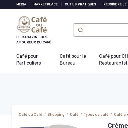
Panneau de gestion des cookies
MÉDIA
|
MARKETPLACE
|
OUTILS PRATIQUES
|
REJOINDRE LE
LE MAGAZINE DES
AMOUREUX DU CAFÉ
Café pour
Café pour le
Café pour CHR
Particuliers
Bureau
Restaurants)
Café ou Café
Shopping
Café
Types de café
Café ar
Crème 