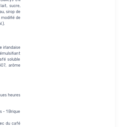
ait, sucre,
au, sirop de
 modifié de
.).
e irlandaise
émulsifiant
afé soluble
407, arôme
ques heures
 - 1 Brique
vec du café