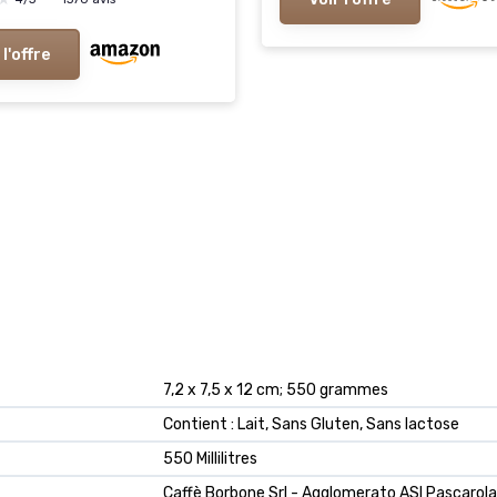
 l'offre
‎7,2 x 7,5 x 12 cm; 550 grammes
‎Contient : Lait, Sans Gluten, Sans lactose
‎550 Millilitres
‎Caffè Borbone Srl - Agglomerato ASI Pascarola