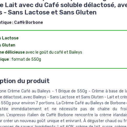
e Lait avec du Café soluble délactosé, av
s - Sans Lactose et Sans Gluten
utique :
Caffè Borbone
s Lactose
 Gluten
e délicieuse
avec le goût du café et Baileys
ique
: format de 550g
ption du produit
one Crème Café au Baileys - 1 Brique de 550g - Crème à base de l
e délactosé, avec Baileys - Sans Lactose et Sans Gluten - Lait et crè
e 550g pour environ 7 portions. La Crème Café au Baileys de Borbone 
ustée immédiatement et ne nécessite pas de chaîne du froi
on. L'espresso italien de Caffè Borbone rencontre la crème irlandais
ur créer un nouveau goût unique et enivrant. À déguster chaud ou fr
nuances de saveur. Ingrédients: Lait 60%, crème de lait, sucre, crème