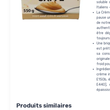
soluble
Italiens
La Crème
pause un
de notre
authenti
être dé
toujours
Une briq
est prêt
sa cons
original
froid po
Ingrédie
crème ir
E150b, é
E440], 
épaissis
Produits similaires