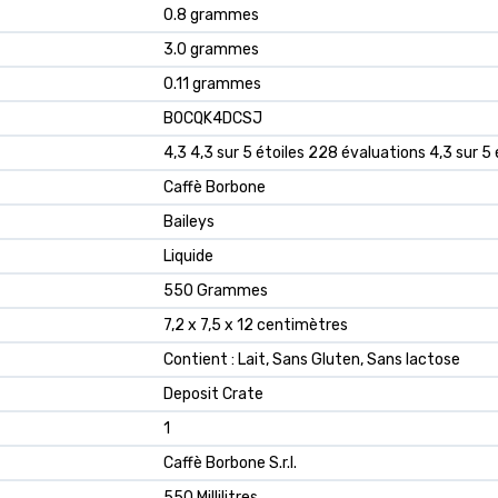
‎0.8 grammes
‎3.0 grammes
‎0.11 grammes
B0CQK4DCSJ
4,3 4,3 sur 5 étoiles 228 évaluations 4,3 sur 5 
Caffè Borbone
Baileys
Liquide
550 Grammes
7,2 x 7,5 x 12 centimètres
Contient : Lait, Sans Gluten, Sans lactose
Deposit Crate
1
Caffè Borbone S.r.l.
550 Millilitres