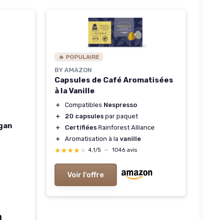
🔥 POPULAIRE
BY AMAZON
Capsules de Café Aromatisées
à la Vanille
＋
Compatibles
Nespresso
＋
20 capsules
par paquet
gan
＋
Certifiées
Rainforest Alliance
＋
Aromatisation à la
vanille
★★★★★
★★★★★
4,1/5
—
1046 avis
Voir l'offre