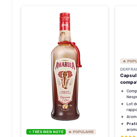
🔥 POP
DERFRA
Capsul
compat
＋
Compa
Nesp
＋
Lot d
rappo
＋
Aroma
＋
Prat
aroma
⭐ TRÈS BIEN NOTÉ
🔥 POPULAIRE
★★★★
★★★★