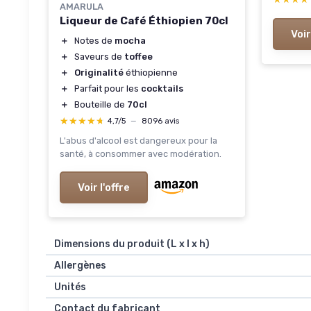
AMARULA
Liqueur de Café Éthiopien 70cl
Voir
＋
Notes de
mocha
＋
Saveurs de
toffee
＋
Originalité
éthiopienne
＋
Parfait pour les
cocktails
＋
Bouteille de
70cl
★★★★★
★★★★★
4,7/5
—
8096 avis
L'abus d'alcool est dangereux pour la
santé, à consommer avec modération.
Voir l'offre
Dimensions du produit (L x l x h)
Allergènes
Unités
Contact du fabricant