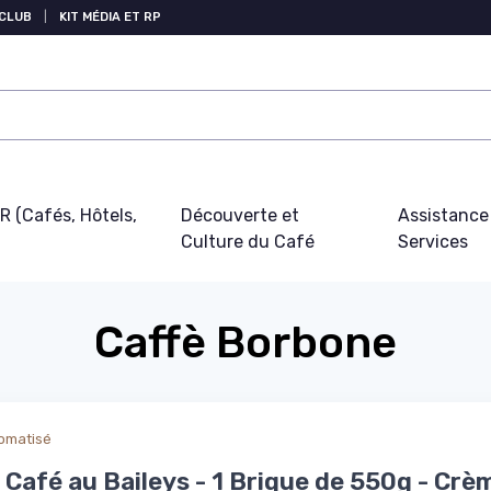
 CLUB
|
KIT MÉDIA ET RP
 (Cafés, Hôtels,
Découverte et
Assistance
Culture du Café
Services
Caffè Borbone
omatisé
Café au Baileys - 1 Brique de 550g - Crè