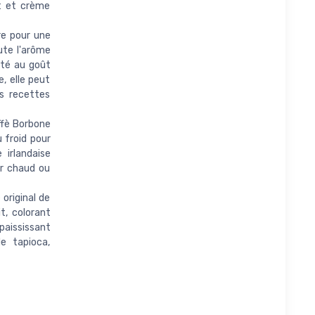
it et crème
re pour une
ute l'arôme
ité au goût
e, elle peut
s recettes
ffè Borbone
 froid pour
 irlandaise
er chaud ou
 original de
t, colorant
paississant
e tapioca,