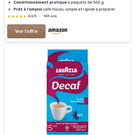
＋
Conditionnement pratique
6 paquets de 500 g
＋
Prêt à l'emploi
café moulu, simple et rapide à préparer
★★★★★
★★★★★
4,6/5
—
148 avis
Voir l'offre