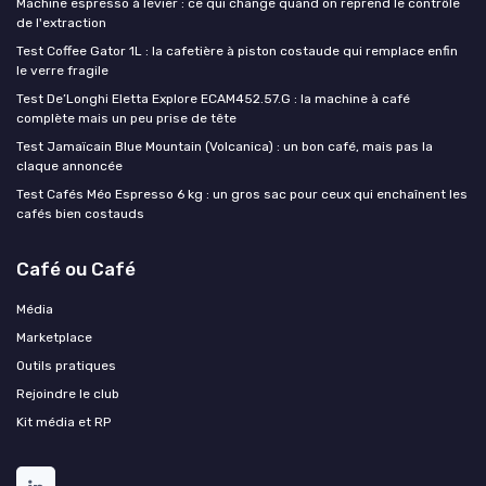
Machine espresso à levier : ce qui change quand on reprend le contrôle
de l'extraction
Test Coffee Gator 1L : la cafetière à piston costaude qui remplace enfin
le verre fragile
Test De’Longhi Eletta Explore ECAM452.57.G : la machine à café
complète mais un peu prise de tête
Test Jamaïcain Blue Mountain (Volcanica) : un bon café, mais pas la
claque annoncée
Test Cafés Méo Espresso 6 kg : un gros sac pour ceux qui enchaînent les
cafés bien costauds
Café ou Café
Média
Marketplace
Outils pratiques
Rejoindre le club
Kit média et RP