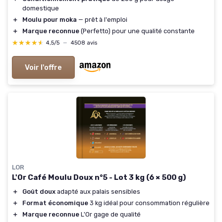
domestique
＋
Moulu pour moka
— prêt à l'emploi
＋
Marque reconnue
(Perfetto) pour une qualité constante
★★★★★
★★★★★
4,5/5
—
4508 avis
Voir l'offre
LOR
L'Or Café Moulu Doux n°5 - Lot 3 kg (6 × 500 g)
＋
Goût doux
adapté aux palais sensibles
＋
Format économique
3 kg idéal pour consommation régulière
＋
Marque reconnue
L'Or gage de qualité