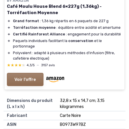
BY AMAZON
Café Moulu House Blend 6×227g (1,36kg) -
Torréfaction Moyenne
＋
Grand format
: 1,36 kg répartis en 6 paquets de 227 g
＋
Torréfaction moyenne
: équilibre entre acidité et amertume
＋
Certifié Rainforest Alliance
: engagement pour la durabilité
＋
Paquets individuels facilitant la
conservation
et le
portionnage
＋
Polyvalent : adapté à plusieurs méthodes d'infusion (filtre,
cafetière électrique)
★★★★★
★★★★★
4,3/5
—
3157 avis
Voir l'offre
Dimensions du produit
32,8 x 15 x 14,7 cm; 3,15
(L x l x h)
kilogrammes
Fabricant
Carte Noire
ASIN
B0973W97BZ