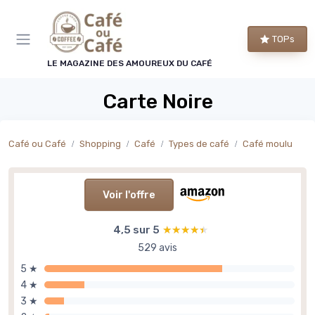
Panneau de gestion des cookies
TOPs
LE MAGAZINE DES AMOUREUX DU CAFÉ
Carte Noire
Café ou Café
Shopping
Café
Types de café
Café moulu
Voir l'offre
4,5 sur 5
★★★★★
★★★★★
529 avis
5 ★
4 ★
3 ★