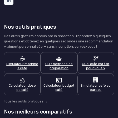
Nos outils pratiques
Des outils gratuits conçus par la rédaction : répondez à quelques
questions et obtenez en quelques secondes une recommandation
vraiment personnalisée — sans inscription, servez-vous !
☕
🫖
🫘
Simulateur machine
Quiz méthode de
Quel café est fait
à café
préparation
pour vous ?
⚖️
💶
🏢
Calculateur dose
Calculateur budget
Simulateur café au
de café
café
bureau
Tous les outils pratiques →
Nos meilleurs comparatifs