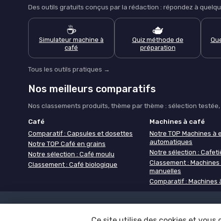
Des outils gratuits conçus par la rédaction : répondez à que
☕
🫖
Simulateur machine à
Quiz méthode de
Que
café
préparation
Tous les outils pratiques →
Nos meilleurs comparatifs
Nos classements produits, thème par thème : sélection testée, c
Café
Machines à café
Comparatif : Capsules et dosettes
Notre TOP Machines à 
automatiques
Notre TOP Café en grains
Notre sélection : Cafetiè
Notre sélection : Café moulu
Classement : Machines
Classement : Café biologique
manuelles
Comparatif : Machines 
Mentions légales
Politique de 
Ce site utilise des cookies et vous