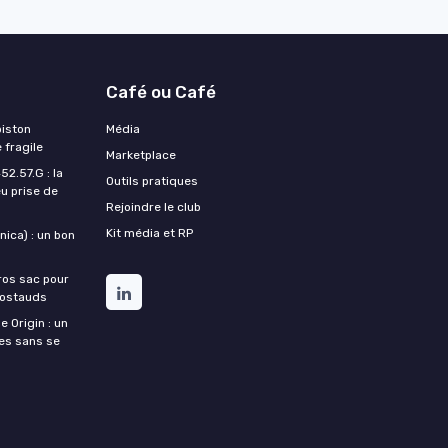
Café ou Café
piston
Média
 fragile
Marketplace
2.57.G : la
Outils pratiques
u prise de
Rejoindre le club
Kit média et RP
ica) : un bon
ros sac pour
costauds
e Origin : un
nes sans se