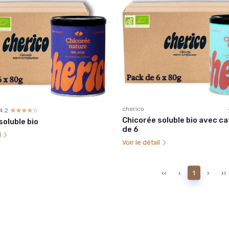
cherico
4.2
☆☆☆☆☆
★★★★★
Chicorée soluble bio avec ca
soluble bio
de 6
l
Voir le détail
‹‹
‹
1
›
››