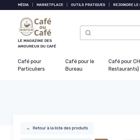
Panneau de gestion des cookies
MÉDIA
|
MARKETPLACE
|
OUTILS PRATIQUES
|
REJOINDRE LE
LE MAGAZINE DES
AMOUREUX DU CAFÉ
Café pour
Café pour le
Café pour CHR
Particuliers
Bureau
Restaurants)
←
Retour à la liste des produits