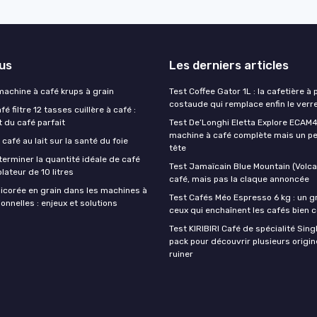
lus
Les derniers articles
 machine à café krups à grain
Test Coffee Gator 1L : la cafetière à 
costaude qui remplace enfin le verre
é filtre 12 tasses cuillère à café :
t du café parfait
Test De’Longhi Eletta Explore ECAM45
machine à café complète mais un pe
 café au lait sur la santé du foie
tête
rminer la quantité idéale de café
Test Jamaïcain Blue Mountain (Volcan
lateur de 10 litres
café, mais pas la claque annoncée
hicorée en grain dans les machines à
Test Cafés Méo Espresso 6 kg : un g
onnelles : enjeux et solutions
ceux qui enchaînent les cafés bien 
Test KIRIBIRI Café de spécialité Singl
pack pour découvrir plusieurs origi
ruiner