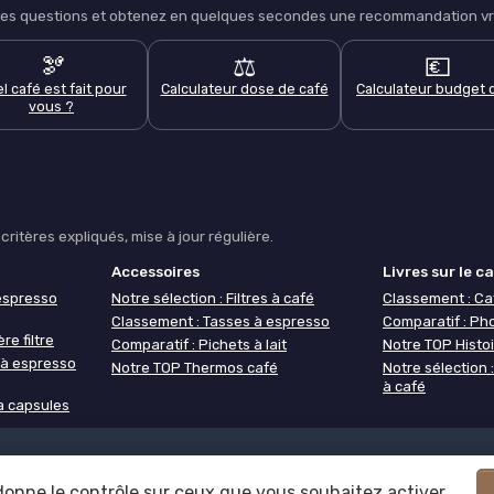
lques questions et obtenez en quelques secondes une recommandation vra
🫘
⚖️
💶
l café est fait pour
Calculateur dose de café
Calculateur budget 
vous ?
ritères expliqués, mise à jour régulière.
Accessoires
Livres sur le c
espresso
Notre sélection : Filtres à café
Classement : Ca
Classement : Tasses à espresso
Comparatif : Ph
re filtre
Comparatif : Pichets à lait
Notre TOP Histoi
 à espresso
Notre TOP Thermos café
Notre sélection
à café
à capsules
confidentialité
Grande Enquête 2025 sur les cafés
Notre méthodol
 donne le contrôle sur ceux que vous souhaitez activer
© Café ou Café 2026