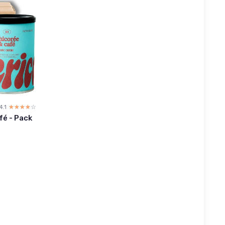
4.1
☆☆☆☆☆
★★★★★
fé - Pack