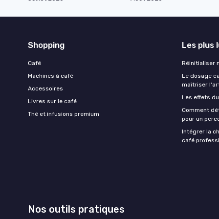
Shopping
Les plus 
Café
Réinitialiser
Machines à café
Le dosage caf
maîtriser l'ar
Accessoires
Les effets du
Livres sur le café
Comment déte
Thé et infusions premium
pour un perco
Intégrer la c
café professi
Nos outils pratiques