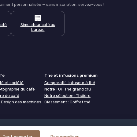
iment personnalisée — sans inscription, servez-vous !
🏢
café
Simulateur café au
bureau
afé
Thé et infusions premium
fé et société
Comparatif : Infuseur à thé
otographie du café
Notre TOP Thé grand cru
re du café
Notre sélection : Théière
 : Design des machines
Classement : Coffret thé
ogie
À propos de Café ou Café
Tout accepter
Personnaliser