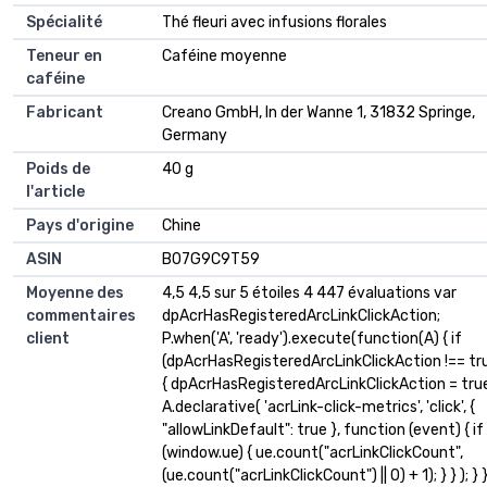
Spécialité
‎Thé fleuri avec infusions florales
Teneur en
‎Caféine moyenne
caféine
Fabricant
‎Creano GmbH, In der Wanne 1, 31832 Springe,
Germany
Poids de
‎40 g
l'article
Pays d'origine
‎Chine
ASIN
B07G9C9T59
Moyenne des
4,5 4,5 sur 5 étoiles 4 447 évaluations var
commentaires
dpAcrHasRegisteredArcLinkClickAction;
client
P.when('A', 'ready').execute(function(A) { if
(dpAcrHasRegisteredArcLinkClickAction !== tr
{ dpAcrHasRegisteredArcLinkClickAction = tru
A.declarative( 'acrLink-click-metrics', 'click', {
"allowLinkDefault": true }, function (event) { if
(window.ue) { ue.count("acrLinkClickCount",
(ue.count("acrLinkClickCount") || 0) + 1); } } ); } }