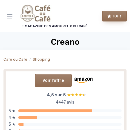
Panneau de gestion des cookies
TOPs
LE MAGAZINE DES AMOUREUX DU CAFÉ
Creano
Café ou Café
Shopping
Voir l'offre
4,5 sur 5
★★★★★
★★★★★
4447 avis
5 ★
4 ★
3 ★