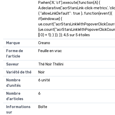
P.when('A', 'cf').execute(function(A) {
A.declarative('acrStarsLink-click-metrics', 'clic
{ "allowLinkDefault" : true }, function(event){
if(window.ue) {
ue.count("acrStarsLinkWithPopoverClickCount
(ue.count("acrStarsLinkWithPopoverClickCoun
|| 0) + 1); } }); }); 4,5 sur 5 étoiles
Marque
Creano
Forme de
Feuille en vrac
l'article
Saveur
Thé Noir Thélini
Variété de thé
Noir
Nombre
6 unité
d'unités
Nombre
6
d'articles
Informations
Boîte
sur