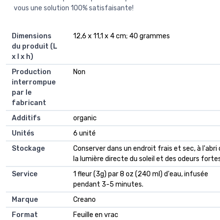
vous une solution 100% satisfaisante!
Dimensions
‎12,6 x 11,1 x 4 cm; 40 grammes
du produit (L
x l x h)
Production
‎Non
interrompue
par le
fabricant
Additifs
‎organic
Unités
‎6 unité
Stockage
‎Conserver dans un endroit frais et sec, à l'abri
la lumière directe du soleil et des odeurs fortes
Service
‎1 fleur (3g) par 8 oz (240 ml) d'eau, infusée
pendant 3-5 minutes.
Marque
‎Creano
Format
‎Feuille en vrac