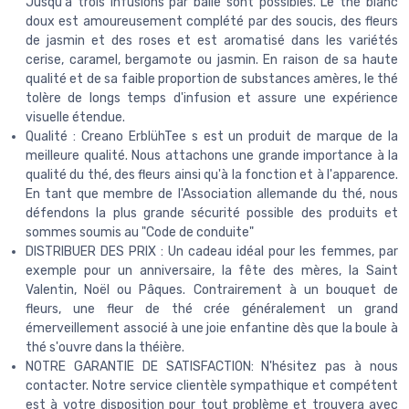
Jusqu'à trois infusions par balle sont possibles. Le thé blanc
doux est amoureusement complété par des soucis, des fleurs
de jasmin et des roses et est aromatisé dans les variétés
cerise, caramel, bergamote ou jasmin. En raison de sa haute
qualité et de sa faible proportion de substances amères, le thé
tolère de longs temps d'infusion et assure une expérience
visuelle étendue.
Qualité : Creano ErblühTee s est un produit de marque de la
meilleure qualité. Nous attachons une grande importance à la
qualité du thé, des fleurs ainsi qu'à la fonction et à l'apparence.
En tant que membre de l'Association allemande du thé, nous
défendons la plus grande sécurité possible des produits et
sommes soumis au "Code de conduite"
DISTRIBUER DES PRIX : Un cadeau idéal pour les femmes, par
exemple pour un anniversaire, la fête des mères, la Saint
Valentin, Noël ou Pâques. Contrairement à un bouquet de
fleurs, une fleur de thé crée généralement un grand
émerveillement associé à une joie enfantine dès que la boule à
thé s'ouvre dans la théière.
NOTRE GARANTIE DE SATISFACTION: N'hésitez pas à nous
contacter. Notre service clientèle sympathique et compétent
est à votre disposition pour tout problème et trouvera avec