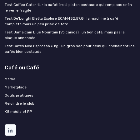
Test Coffee Gator 1L : la cafetière à piston costaude qui remplace enfin
le verre fragile
Test De’Longhi Eletta Explore ECAM452.57.G : la machine à café
complète mais un peu prise de tête
Test Jamaïcain Blue Mountain (Volcanica) : un bon café, mais pas la
claque annoncée
Test Cafés Méo Espresso 6 kg : un gros sac pour ceux qui enchaînent les
cafés bien costauds
Café ou Café
Média
Marketplace
Outils pratiques
Rejoindre le club
Kit média et RP