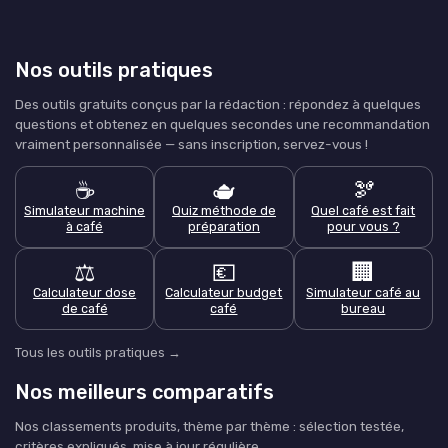
Nos outils pratiques
Des outils gratuits conçus par la rédaction : répondez à quelques
questions et obtenez en quelques secondes une recommandation
vraiment personnalisée — sans inscription, servez-vous !
☕
🫖
🫘
Simulateur machine
Quiz méthode de
Quel café est fait
à café
préparation
pour vous ?
⚖️
💶
🏢
Calculateur dose
Calculateur budget
Simulateur café au
de café
café
bureau
Tous les outils pratiques →
Nos meilleurs comparatifs
Nos classements produits, thème par thème : sélection testée,
critères expliqués, mise à jour régulière.