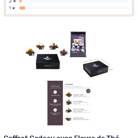
2 ★
1 ★