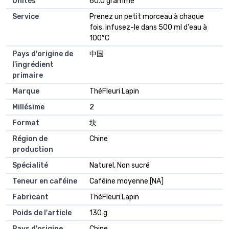
Unités
‎60.0 gramme
Service
‎Prenez un petit morceau à chaque
fois, infusez-le dans 500 ml d'eau à
100°C
Pays d'origine de
‎中国
l'ingrédient
primaire
Marque
‎ThéFleuri Lapin
Millésime
‎2
Format
‎块
Région de
‎Chine
production
Spécialité
‎Naturel, Non sucré
Teneur en caféine
‎Caféine moyenne [NA]
Fabricant
‎ThéFleuri Lapin
Poids de l'article
‎130 g
Pays d'origine
‎Chine