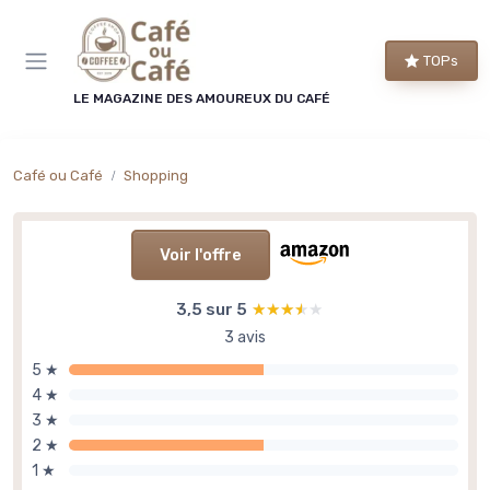
Panneau de gestion des cookies
TOPs
LE MAGAZINE DES AMOUREUX DU CAFÉ
Café ou Café
Shopping
Voir l'offre
3,5 sur 5
★★★★★
★★★★★
3 avis
5 ★
4 ★
3 ★
2 ★
1 ★