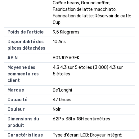
Coffee beans, Ground coffee;
Fabrication de latte macchiato;
Fabrication de latte; Réservoir de café:
Cup
Poids de l'article
‎9,5 Kilograms
Disponibilité des
‎10 Ans
pièces détachées
ASIN
B01JOYVGFK
Moyenne des
4,3 4,3 sur 5 étoiles (3 000) 4,3 sur
commentaires
5 étoiles
client
Marque
De'Longhi
Capacité
47 Onces
Couleur
Noir
Dimensions du
62P x 38l x 18H centimètres
produit
Caractéristique
Type d'écran: LCD; Broyeur intégré;