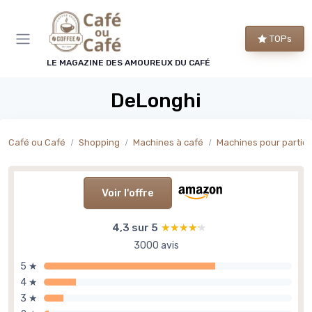
Panneau de gestion des cookies
TOPs
LE MAGAZINE DES AMOUREUX DU CAFÉ
DeLonghi
Café ou Café
Shopping
Machines à café
Machines pour particu
Voir l'offre
4,3 sur 5
★★★★★
★★★★★
3000 avis
5 ★
4 ★
3 ★