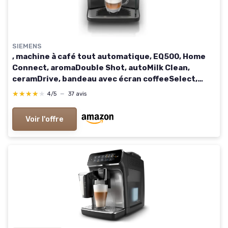
SIEMENS
, machine à café tout automatique, EQ500, Home
Connect, aromaDouble Shot, autoMilk Clean,
ceramDrive, bandeau avec écran coffeeSelect,
oneTouch DoubleCup, Inox/Noir, TP516RX3
★★★★★
★★★★★
4/5
—
37 avis
Noir/Steel
Voir l'offre