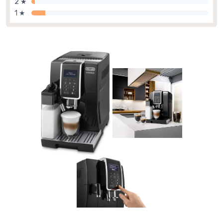
2 ★
1 ★