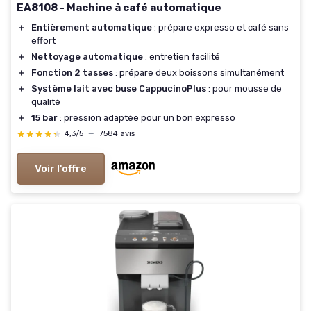
EA8108 - Machine à café automatique
＋
Entièrement automatique
: prépare expresso et café sans
effort
＋
Nettoyage automatique
: entretien facilité
＋
Fonction 2 tasses
: prépare deux boissons simultanément
＋
Système lait avec buse CappucinoPlus
: pour mousse de
qualité
＋
15 bar
: pression adaptée pour un bon expresso
★★★★★
★★★★★
4,3/5
—
7584 avis
Voir l'offre