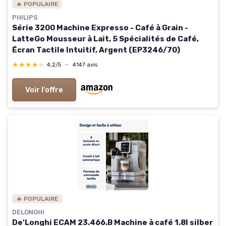
🔥 POPULAIRE
PHILIPS
Série 3200 Machine Expresso - Café à Grain -
LatteGo Mousseur à Lait, 5 Spécialités de Café,
Écran Tactile Intuitif, Argent (EP3246/70)
★★★★★
★★★★★
4,2/5
—
4147 avis
Voir l'offre
🔥 POPULAIRE
DELONGHI
De'Longhi ECAM 23.466.B Machine à café 1.8l silber