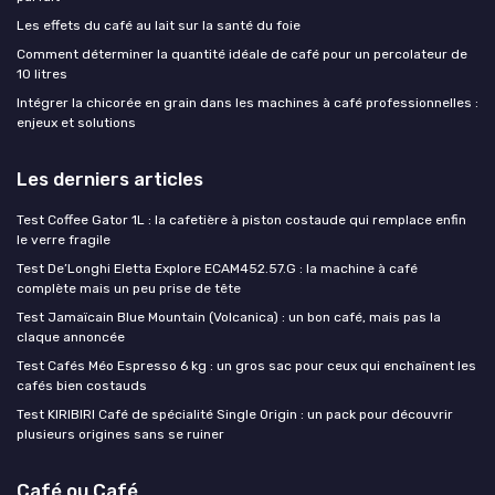
Les effets du café au lait sur la santé du foie
Comment déterminer la quantité idéale de café pour un percolateur de
10 litres
Intégrer la chicorée en grain dans les machines à café professionnelles :
enjeux et solutions
Les derniers articles
Test Coffee Gator 1L : la cafetière à piston costaude qui remplace enfin
le verre fragile
Test De’Longhi Eletta Explore ECAM452.57.G : la machine à café
complète mais un peu prise de tête
Test Jamaïcain Blue Mountain (Volcanica) : un bon café, mais pas la
claque annoncée
Test Cafés Méo Espresso 6 kg : un gros sac pour ceux qui enchaînent les
cafés bien costauds
Test KIRIBIRI Café de spécialité Single Origin : un pack pour découvrir
plusieurs origines sans se ruiner
Café ou Café