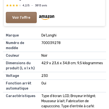
★★★★★
★★★★★
4,2/5
—
3813 avis
Voir l'offre
Marque
‎De'Longhi
Numéro de
‎700039278
modèle
Couleur
‎Noir
Dimensions du
‎42,9 x 23,6 x 34,8 cm; 9,5 kilogrammes
produit (L x l x h)
Voltage
‎230
Fonction arrêt
‎Oui
automatique
Caractéristiques
‎Type d'écran: LCD; Broyeur intégré;
Mousseur à lait; Fabrication de
capucccino; Type d'entrée à café: