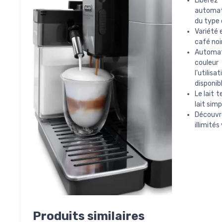
Libére
automat
du type 
Variété 
café noir
Automati
couleur
l'utilis
disponibl
Le lait 
lait sim
Découvre
illimités
Produits similaires