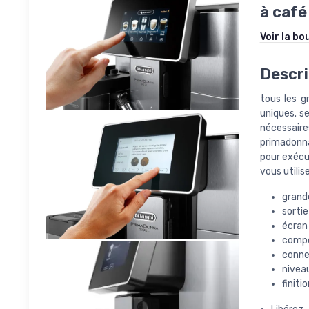
à café
Voir la bo
Descri
tous les g
uniques. s
nécessaire
primadonna
pour exécu
vous utilis
grande
sortie
écran 
compo
connec
niveau
finiti