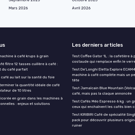
Mars 2026
Avril 2026
lus
Les derniers articles
 machine à café krups à grain
Test Coffee Gator 1L : la cafetière à 
costaude qui remplace enfin le verre
é filtre 12 tasses cuillère à café :
t du café parfait
Test De’Longhi Eletta Explore ECAM45
machine à café complète mais un pe
 café au lait sur la santé du foie
tête
rminer la quantité idéale de café
Test Jamaïcain Blue Mountain (Volcan
lateur de 10 litres
café, mais pas la claque annoncée
hicorée en grain dans les machines à
Test Cafés Méo Espresso 6 kg : un g
onnelles : enjeux et solutions
ceux qui enchaînent les cafés bien 
Test KIRIBIRI Café de spécialité Singl
pack pour découvrir plusieurs origi
ruiner