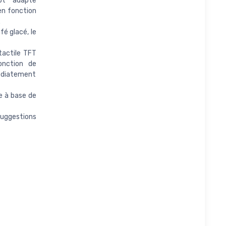
pt adapte
en fonction
.
fé glacé, le
tactile TFT
onction de
médiatement
e à base de
suggestions