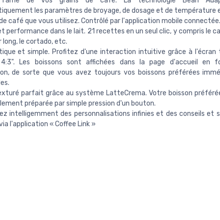
z l'âme de vos grains de café. La technologie Bean Ada
iquement les paramètres de broyage, de dosage et de température 
de café que vous utilisez. Contrôlé par l'application mobile connectée
et performance dans le lait. 21 recettes en un seul clic, y compris le ca
 long, le cortado, etc.
que et simple. Profitez d'une interaction intuitive grâce à l'écran 
 4:3". Les boissons sont affichées dans la page d'accueil en f
ation, de sorte que vous avez toujours vos boissons préférées im
es.
texturé parfait grâce au système LatteCrema. Votre boisson préféré
plement préparée par simple pression d'un bouton.
z intelligemment des personnalisations infinies et des conseils et 
 via l'application « Coffee Link »