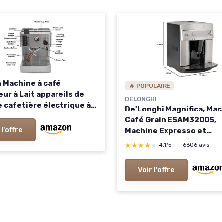
 Machine à café
🔥 POPULAIRE
ur à Lait appareils de
DELONGHI
e cafetière électrique à
De'Longhi Magnifica, Mac
cino en Mousse
Café Grain ESAM3200S,
r : A, Taille
 l'offre
Machine Expresso et
Cappuccino, 1.8L, Argent
★★★★★
★★★★★
4,1/5
—
6606 avis
Métal
Voir l'offre