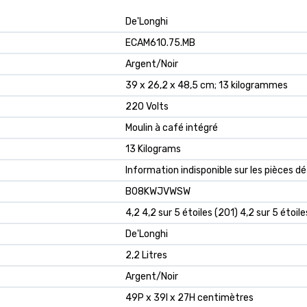
‎De'Longhi
‎ECAM610.75.MB
‎Argent/Noir
‎39 x 26,2 x 48,5 cm; 13 kilogrammes
‎220 Volts
‎Moulin à café intégré
‎13 Kilograms
‎Information indisponible sur les pièces 
B08KWJVWSW
4,2 4,2 sur 5 étoiles (201) 4,2 sur 5 étoile
De'Longhi
2,2 Litres
Argent/Noir
49P x 39l x 27H centimètres