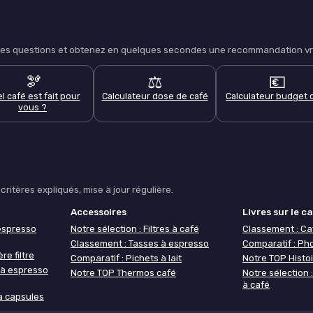
lques questions et obtenez en quelques secondes une recommandation vra
🫘
⚖️
💶
l café est fait pour
Calculateur dose de café
Calculateur budget 
vous ?
ritères expliqués, mise à jour régulière.
Accessoires
Livres sur le c
espresso
Notre sélection : Filtres à café
Classement : Ca
Classement : Tasses à espresso
Comparatif : Ph
re filtre
Comparatif : Pichets à lait
Notre TOP Histoi
 à espresso
Notre TOP Thermos café
Notre sélection
à café
à capsules