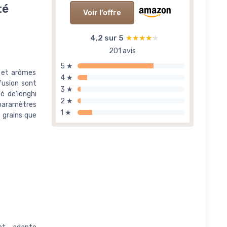
té
Voir l'offre
4,2 sur 5
★★★★★
★★★★★
201 avis
5 ★
s et arômes
4 ★
fusion sont
3 ★
é de'longhi
2 ★
 paramètres
1 ★
 grains que