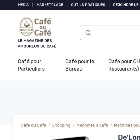
Panneau de gestion des cookies
MÉDIA
|
MARKETPLACE
|
OUTILS PRATIQUES
|
REJOINDRE LE
LE MAGAZINE DES
AMOUREUX DU CAFÉ
Café pour
Café pour le
Café pour CHR
Particuliers
Bureau
Restaurants)
Café ou Café
Shopping
Machines à café
Machines pour
De'Lo