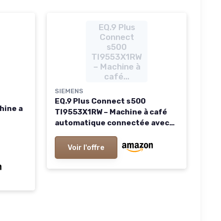
EQ.9 Plus
Connect
s500
TI9553X1RW
– Machine à
café...
SIEMENS
EQ.9 Plus Connect s500
hine a
TI9553X1RW – Machine à café
automatique connectée avec
écran TFT – Broyeur céramique
 Gris
silencieux – 14 recettes de
Voir l'offre
café – Mode Barista – Couleur :
Inox