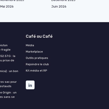
Mai 2026
Juin 2026
Café ou Café
piston
Média
 fragile
Marketplace
2.57.G : la
Outils pratiques
u prise de
Rejoindre le club
Kit média et RP
ica) : un bon
ros sac pour
costauds
e Origin : un
nes sans se