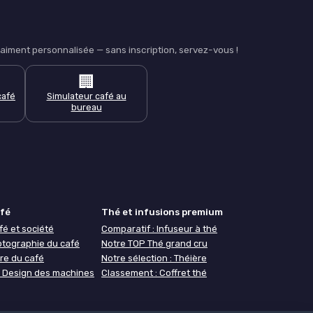
iment personnalisée — sans inscription, servez-vous !
🏢
café
Simulateur café au
bureau
afé
Thé et infusions premium
fé et société
Comparatif : Infuseur à thé
otographie du café
Notre TOP Thé grand cru
re du café
Notre sélection : Théière
 : Design des machines
Classement : Coffret thé